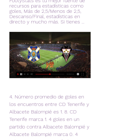
FootyStats es tu mejor fuente de 
recursos para estadísticas como 
goles, Más de 2,5/Menos de 2,5, 
Descanso/Final, estadísticas en 
directo y mucho más. Si tienes ...
4. Número promedio de goles en 
los encuentros entre CD Tenerife y 
Albacete Balompié es 1. 8. CD 
Tenerife marca 1. 4 goles en un 
partido contra Albacete Balompié y 
Albacete Balompié marca 0. 4 