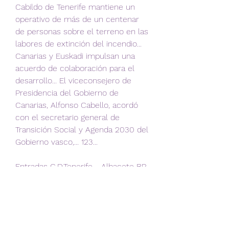
Cabildo de Tenerife mantiene un 
operativo de más de un centenar 
de personas sobre el terreno en las 
labores de extinción del incendio... 
Canarias y Euskadi impulsan una 
acuerdo de colaboración para el 
desarrollo... El viceconsejero de 
Presidencia del Gobierno de 
Canarias, Alfonso Cabello, acordó 
con el secretario general de 
Transición Social y Agenda 2030 del 
Gobierno vasco,... 123...
Entradas C.D.Tenerife - Albacete BP 
en Santa Cruz de hace 16 horas — 
El C.D. Tenerife en LaLiga 
Hypermotion el 9 de septiembre a 
partir de las 20:00 horas, en el 
Estadio Heliodoro Rodríguez López 