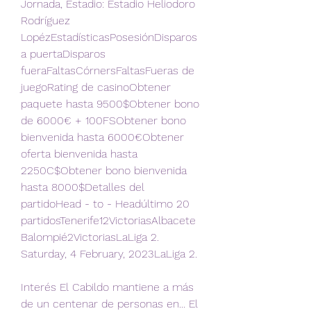
Jornada, Estadio: Estadio Heliodoro 
Rodríguez 
LopézEstadísticasPosesiónDisparos 
a puertaDisparos 
fueraFaltasCórnersFaltasFueras de 
juegoRating de casinoObtener 
paquete hasta 9500$Obtener bono 
de 6000€ + 100FSObtener bono 
bienvenida hasta 6000€Obtener 
oferta bienvenida hasta 
2250C$Obtener bono bienvenida 
hasta 8000$Detalles del 
partidoHead - to - Headúltimo 20 
partidosTenerife12VictoriasAlbacete 
Balompié2VictoriasLaLiga 2. 
Saturday, 4 February, 2023LaLiga 2.
Interés El Cabildo mantiene a más 
de un centenar de personas en... El 