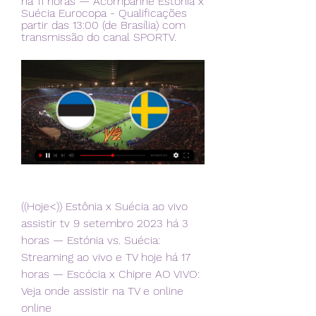
há 11 horas — Acompanhe Estonia x 
Suécia Eurocopa - Qualificações 
partir das 13:00 (de Brasília) com 
transmissão do canal SPORTV.
((Hoje<)) Estônia x Suécia ao vivo 
assistir tv 9 setembro 2023 há 3 
horas — Estónia vs. Suécia: 
Streaming ao vivo e TV hoje há 17 
horas — Escócia x Chipre AO VIVO: 
Veja onde assistir na TV e online 
online