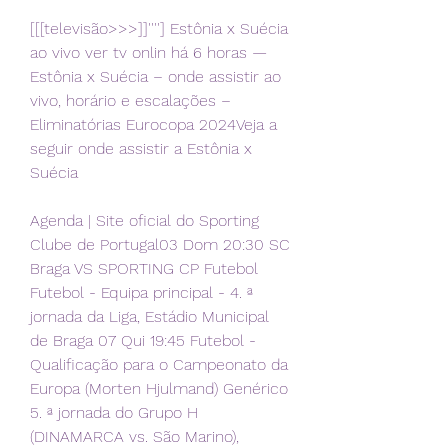
[[[televisão>>>]]''''] Estônia x Suécia 
ao vivo ver tv onlin há 6 horas — 
Estônia x Suécia – onde assistir ao 
vivo, horário e escalações – 
Eliminatórias Eurocopa 2024Veja a 
seguir onde assistir a Estônia x 
Suécia
Agenda | Site oficial do Sporting 
Clube de Portugal03 Dom 20:30 SC 
Braga VS SPORTING CP Futebol 
Futebol - Equipa principal - 4. ª 
jornada da Liga, Estádio Municipal 
de Braga 07 Qui 19:45 Futebol - 
Qualificação para o Campeonato da 
Europa (Morten Hjulmand) Genérico 
5. ª jornada do Grupo H 
(DINAMARCA vs. São Marino), 