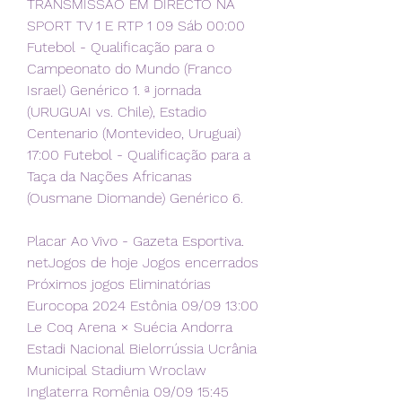
TRANSMISSÃO EM DIRECTO NA 
SPORT TV 1 E RTP 1 09 Sáb 00:00 
Futebol - Qualificação para o 
Campeonato do Mundo (Franco 
Israel) Genérico 1. ª jornada 
(URUGUAI vs. Chile), Estadio 
Centenario (Montevideo, Uruguai) 
17:00 Futebol - Qualificação para a 
Taça da Nações Africanas 
(Ousmane Diomande) Genérico 6.
Placar Ao Vivo - Gazeta Esportiva. 
netJogos de hoje Jogos encerrados 
Próximos jogos Eliminatórias 
Eurocopa 2024 Estônia 09/09 13:00 
Le Coq Arena × Suécia Andorra 
Estadi Nacional Bielorrússia Ucrânia 
Municipal Stadium Wroclaw 
Inglaterra Romênia 09/09 15:45 