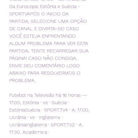
Da Eurocopa: Estônia x Suécia - 
SPORTVAPÓS O INICIO DA 
PARTIDA, SELECIONE UMA OPÇÃO 
DE CANAL E DIVIRTA-SE! CASO 
VOCÊ ESTEJA ENFRENTANDO 
ALGUM PROBLEMA PARA VER ESTA 
PARTIDA, TENTE RECARREGAR SUA 
PÁGINA! CASO NÃO CONSIGA, 
ENVIE SEU COMENTÁRIO LOGO 
ABAIXO PARA RESOLVERMOS O 
PROBLEMA.
Futebol na Televisão há 16 horas — 
17:00, Estónia · vs · Suécia · 
EstóniaSuécia · SPORT.TV4 · A. 17:00, 
Ucrânia · vs · Inglaterra · 
UcrâniaInglaterra · SPORT.TV2 · A. 
17:30, Académica ·