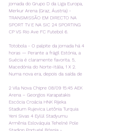
jornada do Grupo D da Liga Europa, 
Merkur Arena (Graz, Áustria) - 
TRANSMISSÃO EM DIRECTO NA 
SPORT TV E NA SIC 24 SPORTING 
CP VS Rio Ave FC Futebol 6.
Totobola - O palpite da jornada há 4 
horas — Perante a frágil Estónia, a 
Suécia é claramente favorita. 5, 
Macedónia do Norte-Itália, 1 X 2. 
Numa nova era, depois da saída de
2 Vila Nova Chipre 08/09 15:45 AEK 
Arena – Georgios Karapatakis 
Escócia Croácia HNK Rijeka 
Stadium Rujevica Letônia Turquia 
Yeni Sivas 4 Eylül Stadyumu 
Armênia Eslováquia Tehelné Pole 
Stadion Portugal Bósnia - 