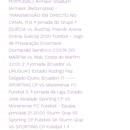
PORTUGAL), Armavir Stadium 
(Armavir, Bielorrússia) - 
TRANSMISSÃO EM DIRECTO NO 
CANAL 11 6. ª jornada do Grupo F 
(SUÉCIA vs. Áustria), Friends Arena 
(Solna, Suécia) 21:00 Futebol - Jogo 
de Preparação (Ousmane 
Diomande) Genérico COSTA DO 
MARFIM vs. Mali, Costa do Marfim 
22:00 2. ª jornada (Ecuador vs. 
URUGUAI), Estadio Rodrigo Paz 
Delgado (Quito, Ecuador) 17 --:-- 
SPORTING CP VS Moreirense FC 
Futebol 5. ª jornada da Liga, Estádio 
José Alvalade Sporting CP VS 
Moreirense FC Futebol - Equipa 
principal 21 20:00 Sturm Graz VS 
Sporting CP Futebol SK Sturm Graz 
VS SPORTING CP Futebol 1. ª 