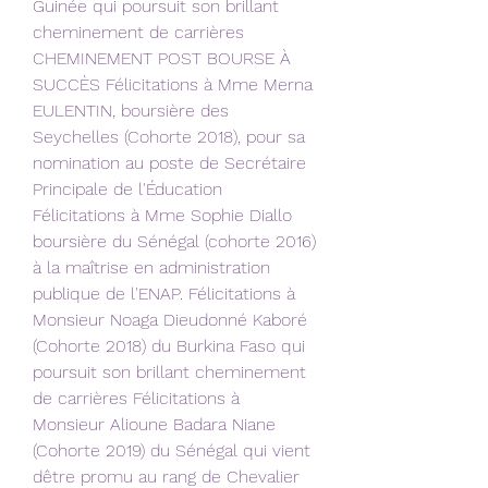
Guinée qui poursuit son brillant 
cheminement de carrières 
CHEMINEMENT POST BOURSE À 
SUCCÈS Félicitations à Mme Merna 
EULENTIN, boursière des 
Seychelles (Cohorte 2018), pour sa 
nomination au poste de Secrétaire 
Principale de l'Éducation 
Félicitations à Mme Sophie Diallo 
boursière du Sénégal (cohorte 2016) 
à la maîtrise en administration 
publique de l'ENAP. Félicitations à 
Monsieur Noaga Dieudonné Kaboré 
(Cohorte 2018) du Burkina Faso qui 
poursuit son brillant cheminement 
de carrières Félicitations à 
Monsieur Alioune Badara Niane 
(Cohorte 2019) du Sénégal qui vient 
dêtre promu au rang de Chevalier 