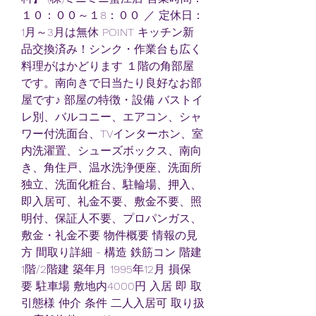
１０：００～１8：００ ／ 定休日：
1月～3月は無休 POINT キッチン新
品交換済み！シンク・作業台も広く
料理がはかどります １階の角部屋
です。南向きで日当たり良好なお部
屋です♪ 部屋の特徴・設備 バストイ
レ別、バルコニー、エアコン、シャ
ワー付洗面台、TVインターホン、室
内洗濯置、シューズボックス、南向
き、角住戸、温水洗浄便座、洗面所
独立、洗面化粧台、駐輪場、押入、
即入居可、礼金不要、敷金不要、照
明付、保証人不要、プロパンガス、
敷金・礼金不要 物件概要 情報の見
方 間取り詳細 - 構造 鉄筋コン 階建 
1階/2階建 築年月 1995年12月 損保 
要 駐車場 敷地内4000円 入居 即 取
引態様 仲介 条件 二人入居可 取り扱