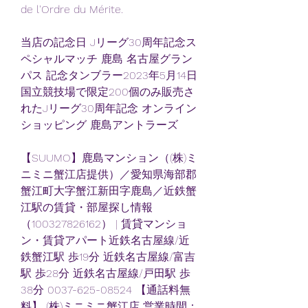
de l'Ordre du Mérite.
当店の記念日 Jリーグ30周年記念ス
ペシャルマッチ 鹿島 名古屋グラン
パス 記念タンブラー2023年5月14日
国立競技場で限定200個のみ販売さ
れたJリーグ30周年記念 オンライン
ショッピング 鹿島アントラーズ
【SUUMO】鹿島マンション（(株)ミ
ニミニ蟹江店提供）／愛知県海部郡
蟹江町大字蟹江新田字鹿島／近鉄蟹
江駅の賃貸・部屋探し情報
（100327826162） | 賃貸マンショ
ン・賃貸アパート近鉄名古屋線/近
鉄蟹江駅 歩19分 近鉄名古屋線/富吉
駅 歩28分 近鉄名古屋線/戸田駅 歩
38分 0037-625-08524 【通話料無
料】 (株)ミニミニ蟹江店 営業時間：