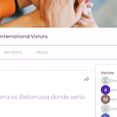
nternational Vistors
Members
About
Vistors
Dav
ale
rra vs Bielorrusia donde verlo 
Man
qiq
qiqi772