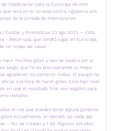
 de clasificación para la Eurocopa de este 
 que verá en el Ucrania contra Inglaterra uno 
ntes de la jornada de internaciones.
a | Cuotas y Pronósticos 23 ago 2023 — Esta 
a - Bielorrusia, que tendrá lugar en Eurocopa 
de ver todas las casas
o hace muchos goles y eso se explica por el 
 por juego, que no es precisamente su mejor 
ue agradecen los porteros rivales. El equipo no 
icaz a la hora de hacer goles. Este bajo nivel 
e en que el resultado final sea negativo para 
mo visitante.
ados en los que puedes tener alguna ganancia 
goles Actualmente, en Bet365 las odds del 
– No, se cotizan a 1. 62. Algunos estudios 
tos 75-90 es cuando se anotan más goles. 