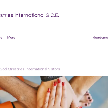
tries International G.C.E.
rs
More
kingdomof
od Ministries International Vistors