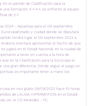
. En el partido de Clasificación para la 
e una formación 4-1-4-1, se enfrentó al equipo 
inal de 2-1.
sia 2024 - Apuestas para el 09 septiembre 
a EurocopaEstadio y ciudad donde se disputará 
 partido tendrá lugar el 09 septiembre 2023 a 
e Andorra intentará aprovechar el hecho de que 
se jugará en el Estadi Nacional, en la ciudad de 
importante a tener en cuenta a la hora de 
 que en la Clasificación para la Eurocopa el 
ar una gran diferencia. Dónde seguir el juego en 
eportivas es importante tener a mano los 
rrusia en vivo gratis 09/09/2023 hace 10 horas 
artidos de LALIGA HYPERMOTION en el Estadi 
edo ver el CD Mirandés - FC