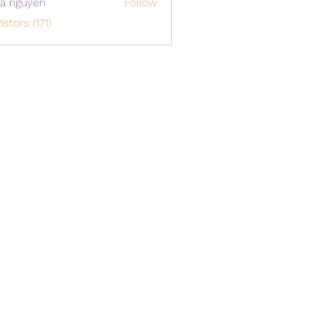
a nguyen
Follow
istors (171)