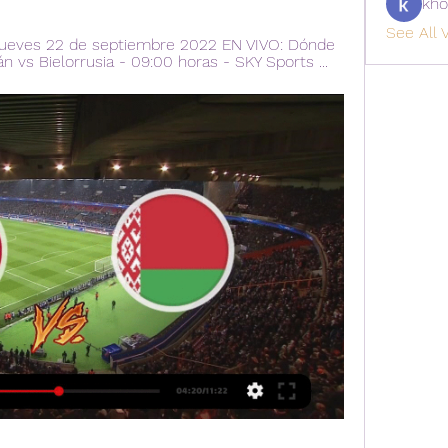
kho
See All V
jueves 22 de septiembre 2022 EN VIVO: Dónde 
tán vs Bielorrusia - 09:00 horas - SKY Sports ...