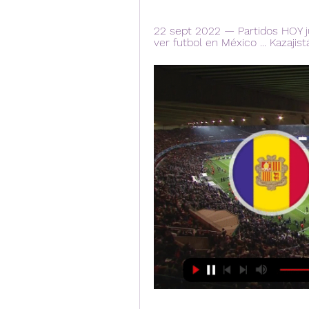
22 sept 2022 — Partidos HOY 
ver futbol en México ... Kazajis