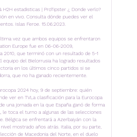
& H2H estadisticas | ProTipster ¿ Donde verlo? 
ión en vivo. Consulta dónde puedes ver el 
entos. Islas Feroe. 15.06.2023.
última vez que ambos equipos se enfrentaron 
cation Europe fue en 06-06-2009, 
 2010, que terminó con un resultado de 5-1 
El equipo del Bielorrusia ha logrado resultados 
ctoria en los últimos cinco partidos si se 
orra, que no ha ganado recientemente.
Eurocopa 2024 hoy, 9 de septiembre: quién 
ónde ver en TVLa clasificación para la Eurocopa 
de una jornada en la que España ganó de forma 
, le toca el turno a algunas de las selecciones 
. Bélgica se enfrentará a Azerbaiyán con la 
ivel mostrado años atrás. Italia, por su parte, 
elección de Macedonia del Norte, en el duelo 