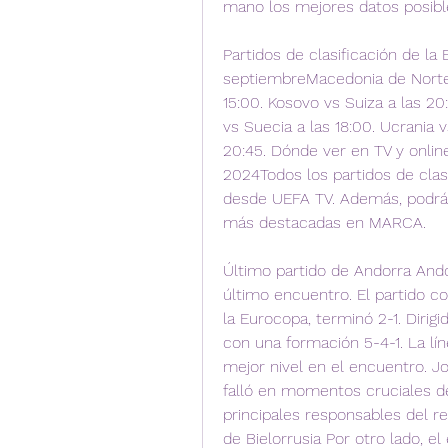
mano los mejores datos posible
Partidos de clasificación de la
septiembreMacedonia de Norte vs
15:00. Kosovo vs Suiza a las 20:
vs Suecia a las 18:00. Ucrania vs
20:45. Dónde ver en TV y online
2024Todos los partidos de clas
desde UEFA TV. Además, podrás 
más destacadas en MARCA.
Último partido de Andorra Andor
último encuentro. El partido con
la Eurocopa, terminó 2-1. Dirigi
con una formación 5-4-1. La lín
mejor nivel en el encuentro. J
falló en momentos cruciales del
principales responsables del re
de Bielorrusia Por otro lado, el