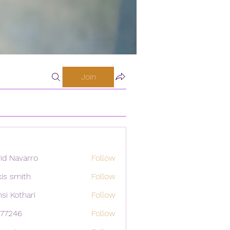
Join
id Navarro
Follow
xis smith
Follow
si Kothari
Follow
i77246
Follow
46