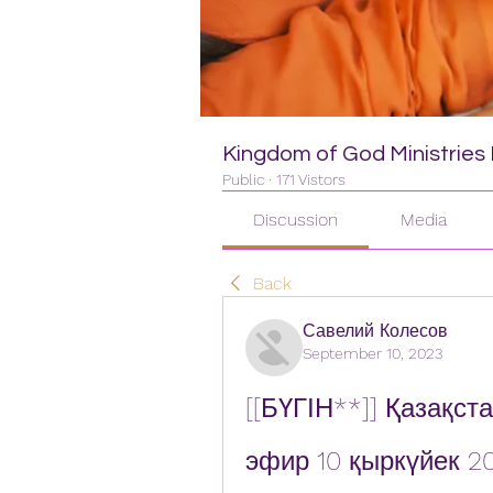
Kingdom of God Ministries I
Public
·
171 Vistors
Discussion
Media
Back
Савелий Колесов
September 10, 2023
[[БҮГІН**]] Қазақст
эфир 10 қыркүйек 2