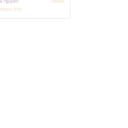
a nguyen
Follow
istors (171)