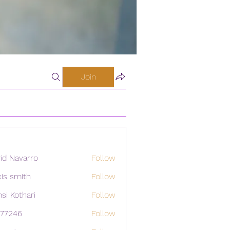
Join
id Navarro
Follow
xis smith
Follow
si Kothari
Follow
i77246
Follow
46