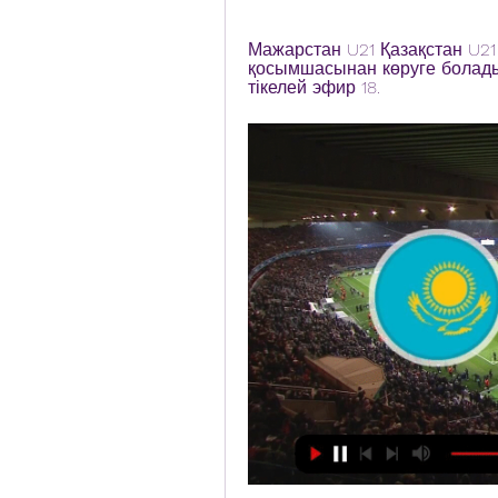
Мажарстан U21 Қазақстан U21 
қосымшасынан көруге болады .
тікелей эфир 18.