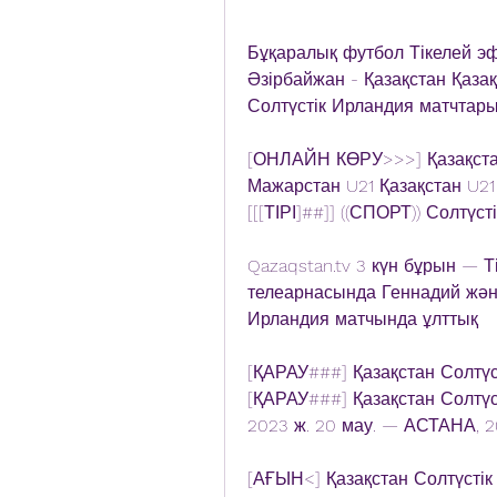
Бұқаралық футбол Тікелей э
Әзірбайжан - Қазақстан Қаза
Солтүстік Ирландия матчтар
[ОНЛАЙН КӨРУ>>>] Қазақстан 
Мажарстан U21 Қазақстан U21 
[[[ТІРІ]##]] ((СПОРТ)) Солтүс
Qazaqstan.tv 3 күн бұрын — Ті
телеарнасында Геннадий және
Ирландия матчында ұлттық
[ҚАРАУ###] Қазақстан Солтүст
[ҚАРАУ###] Қазақстан Солтүст
2023 ж. 20 мау. — АСТАНА, 
[АҒЫН<] Қазақстан Солтүстік 