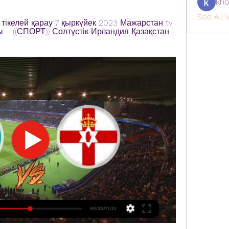
kho
See All V
тікелей қарау 7 қыркүйек 2023 Мажарстан tv 
.. ((СПОРТ)) Солтүстік Ирландия Қазақстан 