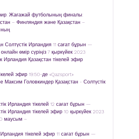
фир: Жағажай футболының финалы: 
қстан – Финляндия және Қазақстан – 
ының
Солтүстік Ирландия 11 сағат бұрын — 
онлайн өмір сүріңіз 7 қыркүйек 2023 
тік Ирландия Қазақстан тікелей эфир
келей эфир 19:50-де «Qazsport» 
 Максим Головкиндер Қазақстан - Солтүстік 
ік Ирландия тікелей 12 сағат бұрын — 
ік Ирландия тікелей эфир 10 қыркүйек 2023 
20 маусым –
Ирландия тікелей эфир 11 сағат бұрын — 