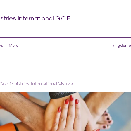
tries International G.C.E.
rs
More
kingdomof
od Ministries International Vistors