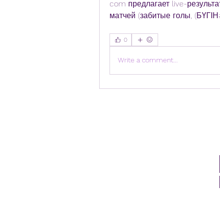
com предлагает live-результа
матчей (забитые голы, (БҮГІН
0
Write a comment...