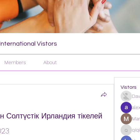
nternational Vistors
Members
About
Vistors
Dav
ale
ан Солтүстік Ирландия тікелей 
Man
023
qiq
qiqi772