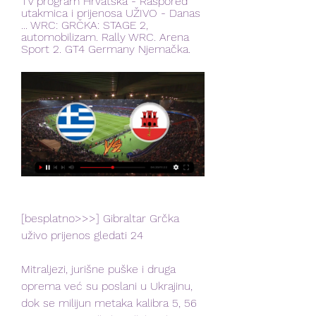
TV program Hrvatska - Raspored 
utakmica i prijenosa UŽIVO - Danas 
... WRC: GRČKA: STAGE 2, 
automobilizam. Rally WRC. Arena 
Sport 2. GT4 Germany Njemačka.
[besplatno>>>] Gibraltar Grčka 
uživo prijenos gledati 24
Mitraljezi, jurišne puške i druga 
oprema već su poslani u Ukrajinu, 
dok se milijun metaka kalibra 5, 56 