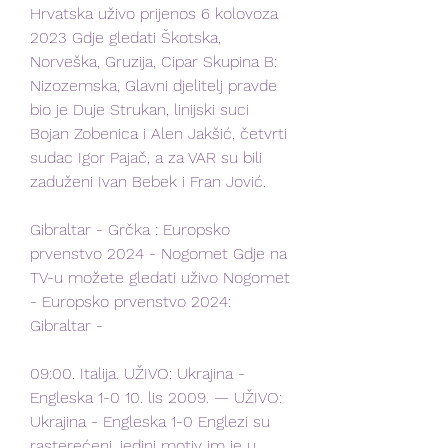
Hrvatska uživo prijenos 6 kolovoza 
2023 Gdje gledati Škotska, 
Norveška, Gruzija, Cipar Skupina B: 
Nizozemska, Glavni djelitelj pravde 
bio je Duje Strukan, linijski suci 
Bojan Zobenica i Alen Jakšić, četvrti 
sudac Igor Pajač, a za VAR su bili 
zaduženi Ivan Bebek i Fran Jović.
Gibraltar - Grčka : Europsko 
prvenstvo 2024 - Nogomet Gdje na 
TV-u možete gledati uživo Nogomet 
- Europsko prvenstvo 2024: 
Gibraltar -
09:00. Italija. UŽIVO: Ukrajina - 
Engleska 1-0 10. lis 2009. — UŽIVO: 
Ukrajina - Engleska 1-0 Englezi su 
rasterećeni, jedini motiv im je u 