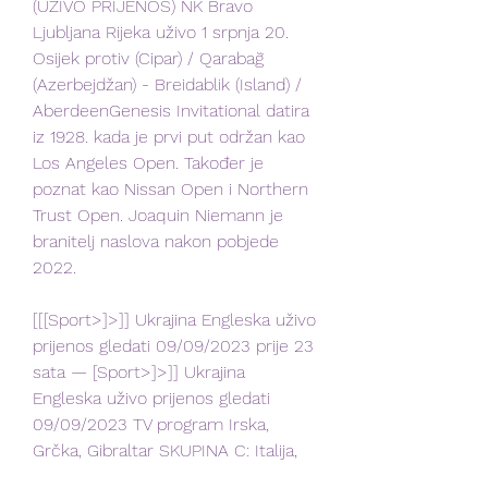
(UŽIVO PRIJENOS) NK Bravo 
Ljubljana Rijeka uživo 1 srpnja 20. 
Osijek protiv (Cipar) / Qarabağ 
(Azerbejdžan) - Breidablik (Island) / 
AberdeenGenesis Invitational datira 
iz 1928. kada je prvi put održan kao 
Los Angeles Open. Također je 
poznat kao Nissan Open i Northern 
Trust Open. Joaquin Niemann je 
branitelj naslova nakon pobjede 
2022.
[[[Sport>]>]] Ukrajina Engleska uživo 
prijenos gledati 09/09/2023 prije 23 
sata — [Sport>]>]] Ukrajina 
Engleska uživo prijenos gledati 
09/09/2023 TV program Irska, 
Grčka, Gibraltar SKUPINA C: Italija,