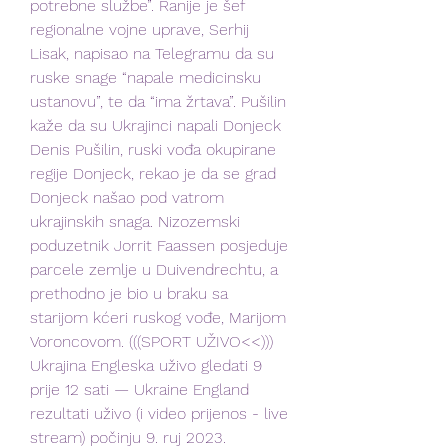
potrebne službe”. Ranije je šef 
regionalne vojne uprave, Serhij 
Lisak, napisao na Telegramu da su 
ruske snage “napale medicinsku 
ustanovu”, te da “ima žrtava”. Pušilin 
kaže da su Ukrajinci napali Donjeck 
Denis Pušilin, ruski vođa okupirane 
regije Donjeck, rekao je da se grad 
Donjeck našao pod vatrom 
ukrajinskih snaga. Nizozemski 
poduzetnik Jorrit Faassen posjeduje 
parcele zemlje u Duivendrechtu, a 
prethodno je bio u braku sa 
starijom kćeri ruskog vođe, Marijom 
Voroncovom. (((SPORT UŽIVO<<))) 
Ukrajina Engleska uživo gledati 9 
prije 12 sati — Ukraine England 
rezultati uživo (i video prijenos - live 
stream) počinju 9. ruj 2023.