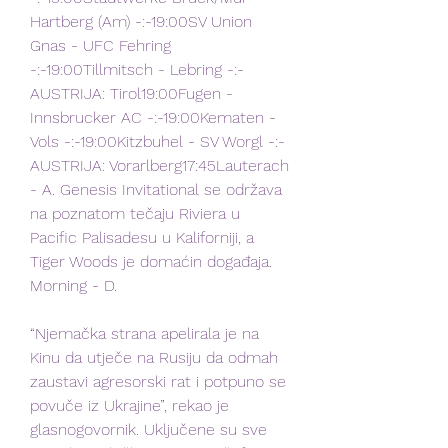
Hartberg (Am) -:-19:00SV Union 
Gnas - UFC Fehring 
-:-19:00Tillmitsch - Lebring -:-
AUSTRIJA: Tirol19:00Fugen - 
Innsbrucker AC -:-19:00Kematen - 
Vols -:-19:00Kitzbuhel - SV Worgl -:-
AUSTRIJA: Vorarlberg17:45Lauterach 
- A. Genesis Invitational se održava 
na poznatom tečaju Riviera u 
Pacific Palisadesu u Kaliforniji, a 
Tiger Woods je domaćin događaja. 
Morning - D.
“Njemačka strana apelirala je na 
Kinu da utječe na Rusiju da odmah 
zaustavi agresorski rat i potpuno se 
povuče iz Ukrajine”, rekao je 
glasnogovornik. Uključene su sve 