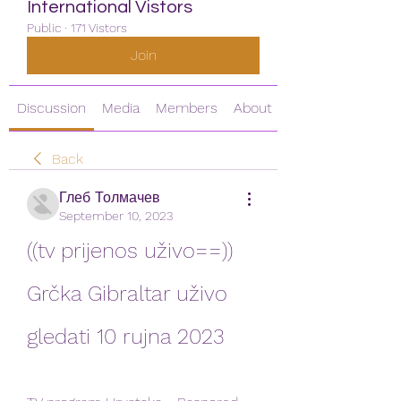
International Vistors
Public
·
171 Vistors
Join
Discussion
Media
Members
About
Back
Глеб Толмачев
September 10, 2023
((tv prijenos uživo==)) 
Grčka Gibraltar uživo 
gledati 10 rujna 2023