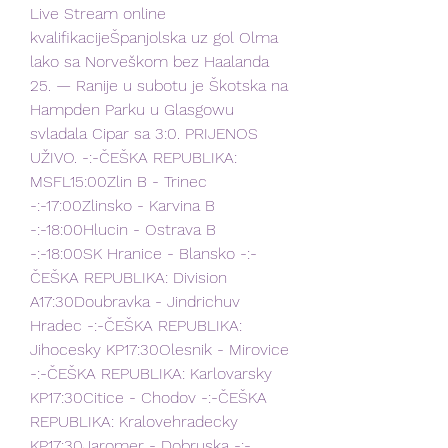
Live Stream online 
kvalifikacijeŠpanjolska uz gol Olma 
lako sa Norveškom bez Haalanda 
25. — Ranije u subotu je Škotska na 
Hampden Parku u Glasgowu 
svladala Cipar sa 3:0. PRIJENOS 
UŽIVO. -:-ČEŠKA REPUBLIKA: 
MSFL15:00Zlin B - Trinec 
-:-17:00Zlinsko - Karvina B 
-:-18:00Hlucin - Ostrava B 
-:-18:00SK Hranice - Blansko -:-
ČEŠKA REPUBLIKA: Division 
A17:30Doubravka - Jindrichuv 
Hradec -:-ČEŠKA REPUBLIKA: 
Jihocesky KP17:30Olesnik - Mirovice 
-:-ČEŠKA REPUBLIKA: Karlovarsky 
KP17:30Citice - Chodov -:-ČEŠKA 
REPUBLIKA: Kralovehradecky 
KP17:30Jaromer - Dobruska -:-