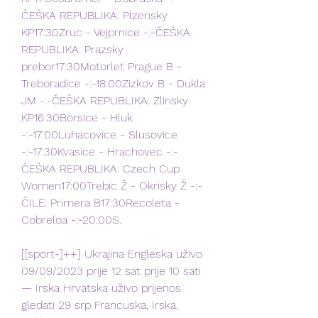
ČEŠKA REPUBLIKA: Plzensky 
KP17:30Zruc - Vejprnice -:-ČEŠKA 
REPUBLIKA: Prazsky 
prebor17:30Motorlet Prague B - 
Treboradice -:-18:00Zizkov B - Dukla 
JM -:-ČEŠKA REPUBLIKA: Zlinsky 
KP16:30Borsice - Hluk 
-:-17:00Luhacovice - Slusovice 
-:-17:30Kvasice - Hrachovec -:-
ČEŠKA REPUBLIKA: Czech Cup 
Women17:00Trebic Ž - Okrisky Ž -:-
ČILE: Primera B17:30Recoleta - 
Cobreloa -:-20:00S.
[[sport-]++] Ukrajina Engleska uživo 
09/09/2023 prije 12 sat prije 10 sati 
— Irska Hrvatska uživo prijenos 
gledati 29 srp Francuska, Irska, 