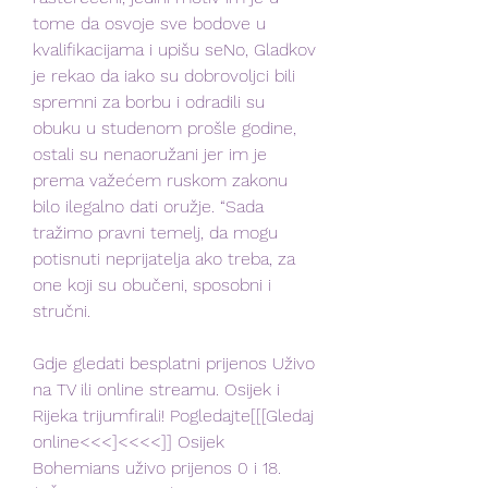
tome da osvoje sve bodove u 
kvalifikacijama i upišu seNo, Gladkov 
je rekao da iako su dobrovoljci bili 
spremni za borbu i odradili su 
obuku u studenom prošle godine, 
ostali su nenaoružani jer im je 
prema važećem ruskom zakonu 
bilo ilegalno dati oružje. “Sada 
tražimo pravni temelj, da mogu 
potisnuti neprijatelja ako treba, za 
one koji su obučeni, sposobni i 
stručni.
Gdje gledati besplatni prijenos Uživo 
na TV ili online streamu. Osijek i 
Rijeka trijumfirali! Pogledajte[[[Gledaj 
online<<<]<<<<]] Osijek 
Bohemians uživo prijenos 0 i 18. 