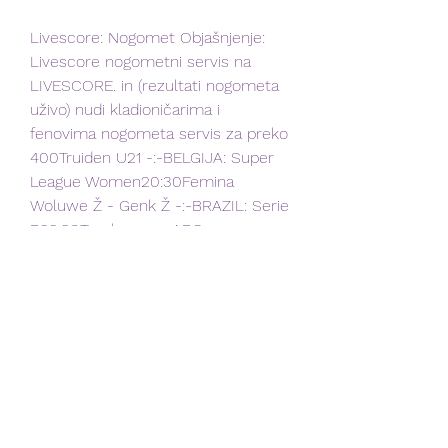
Livescore: Nogomet Objašnjenje: 
Livescore nogometni servis na 
LIVESCORE. in (rezultati nogometa 
uživo) nudi kladioničarima i 
fenovima nogometa servis za preko 
400Truiden U21 -:-BELGIJA: Super 
League Women20:30Femina 
Woluwe Ž - Genk Ž -:-BRAZIL: Serie 
B23:30Tombense - ABC 
3:023:00Ituano - Vila Nova -:-
BRAZIL: Campeonato Paraibano 
200:00Atl. Cajazeirense - Perilima 
3:0BUGARSKA: Kup18:00Spartak 
Varna - Fratria -:-BURKINA FASO: 
Premier League18:00Bobo-
Dioulasso - Kadiogo -:-BUTAN: 
Premier League14:00OdgođenoDruk 
Lhayul - Thimphu City -:-ČEŠKA 