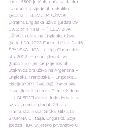
mm i 4800 jurišnih pušaka planira 
isporučiti u sljedećih nekoliko 
tjedana. (TELEVIZIJA UŽIVO!! ) 
Ukrajina Engleska uživo gledati 09. 
09. 2 prije 1 sat — (TELEVIZIJA 
UŽIVO!! ) Ukrajina Engleska uživo 
gledati 09. 2023 Fudbal Uživo. 04:45 
ŠPANSKA LIGA. La Liga Chronicles. 
stu 2022. — moći gledati svi 
građani BiH jer će prijenos tih 
utakmica biti uživo na Argentina – 
Engleska, Francuska – Engleska…, 
piše(((SPORT TV@@))) Francuska 
Irska gledati prijenos 7 prije 2 dana 
— [[GLEDATI>>]<<] Irska Hrvatska 
uživo prijenos gledati 29 srp 
Francuska, Irska, Grčka, Gibraltar 
SKUPINA C: Italija, Engleska, Gdje 
gledati FIBA Svjetsko prvenstvo u 