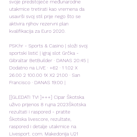
svoje predstojeće međunarodne 
utakmice tretirati kao vremena da 
usavrši svoj stil prije nego što se 
aktivira njihov rezervni plan 
kvalifikacija za Euro 2020.
PSK.hr - Sports & Casino | složi svoj 
sportski listić | igraj slot Grčka - 
Gibraltar BetBuilder · DANAS 20:45 | 
Dodatno na LIVE · +62 · 1 1.02 X 
26.00 2 100.00 1X X2 21.00 · San 
Francisco · DANAS 19:00 |
[[GLEDATI TV! ]+++] Cipar Škotska 
uživo prijenos 8 rujna 2023Škotska 
rezultati i raspored - pratite 
Škotska livescore, rezultate, 
raspored i detalje utakmice na 
Livesport. com. Makedonija U21 