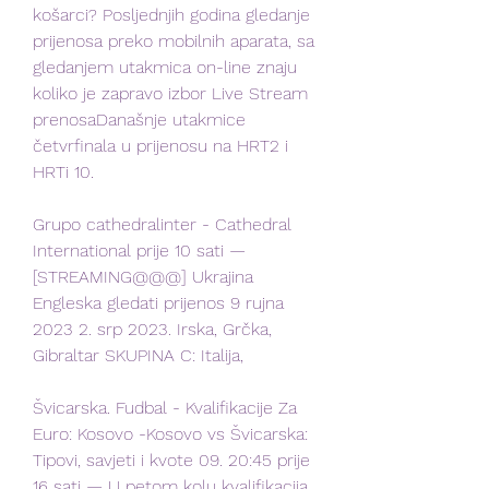
košarci? Posljednjih godina gledanje 
prijenosa preko mobilnih aparata, sa 
gledanjem utakmica on-line znaju 
koliko je zapravo izbor Live Stream 
prenosaDanašnje utakmice 
četvrfinala u prijenosu na HRT2 i 
HRTi 10.
Grupo cathedralinter - Cathedral 
International prije 10 sati — 
[STREAMING@@@] Ukrajina 
Engleska gledati prijenos 9 rujna 
2023 2. srp 2023. Irska, Grčka, 
Gibraltar SKUPINA C: Italija,
Švicarska. Fudbal - Kvalifikacije Za 
Euro: Kosovo -Kosovo vs Švicarska: 
Tipovi, savjeti i kvote 09. 20:45 prije 
16 sati — U petom kolu kvalifikacija 