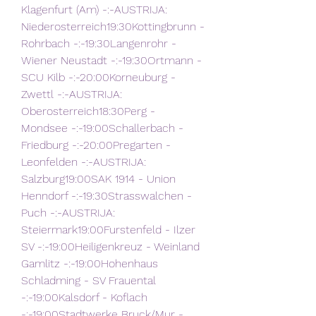
Klagenfurt (Am) -:-AUSTRIJA: 
Niederosterreich19:30Kottingbrunn - 
Rohrbach -:-19:30Langenrohr - 
Wiener Neustadt -:-19:30Ortmann - 
SCU Kilb -:-20:00Korneuburg - 
Zwettl -:-AUSTRIJA: 
Oberosterreich18:30Perg - 
Mondsee -:-19:00Schallerbach - 
Friedburg -:-20:00Pregarten - 
Leonfelden -:-AUSTRIJA: 
Salzburg19:00SAK 1914 - Union 
Henndorf -:-19:30Strasswalchen - 
Puch -:-AUSTRIJA: 
Steiermark19:00Furstenfeld - Ilzer 
SV -:-19:00Heiligenkreuz - Weinland 
Gamlitz -:-19:00Hohenhaus 
Schladming - SV Frauental 
-:-19:00Kalsdorf - Koflach 
-:-19:00Stadtwerke Bruck/Mur - 