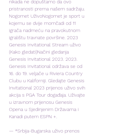
nikada ne dopuštamo da ovo 
pristranosti prema našem sadržaju. 
Nogomet UživoNogomet je sport u 
kojemu se dvije momčadi od 11 
igrača nadmeću na pravokutnom 
igralištu travnate površine. 2023 
Genesis Invitational Stream uživo 
(Kako gledati)Načini gledanja 
Genesis Invitational 2023. 2023. 
Genesis Invitational održava se od 
16. do 19. veljače u Riviera Country 
Clubu u Kaliforniji. Gledajte Genesis 
Invitational 2023 prijenos uživo svih 
akcija s PGA Tour događaja. Uživajte 
u izravnom prijenosu Genesis 
Opena u Sjedinjenim Državama i 
Kanadi putem ESPN +.
— *Srbija-Bugarska uživo prenos 