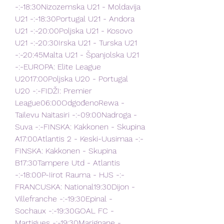
-:-18:30Nizozemska U21 - Moldavija 
U21 -:-18:30Portugal U21 - Andora 
U21 -:-20:00Poljska U21 - Kosovo 
U21 -:-20:30Irska U21 - Turska U21 
-:-20:45Malta U21 - Španjolska U21 
-:-EUROPA: Elite League 
U2017:00Poljska U20 - Portugal 
U20 -:-FIDŽI: Premier 
League06:00OdgođenoRewa - 
Tailevu Naitasiri -:-09:00Nadroga - 
Suva -:-FINSKA: Kakkonen - Skupina 
A17:00Atlantis 2 - Keski-Uusimaa -:-
FINSKA: Kakkonen - Skupina 
B17:30Tampere Utd - Atlantis 
-:-18:00P-Iirot Rauma - HJS -:-
FRANCUSKA: National19:30Dijon - 
Villefranche -:-19:30Epinal - 
Sochaux -:-19:30GOAL FC - 
Martigues -:-19:30Marignane - 