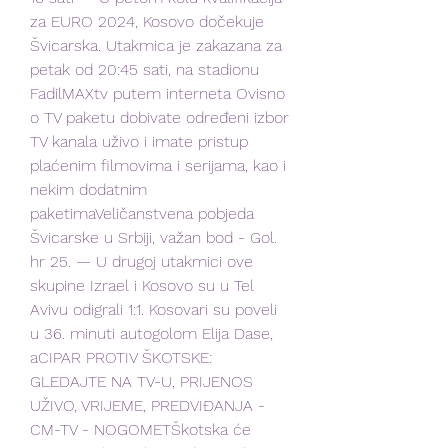
za EURO 2024, Kosovo dočekuje 
Švicarska. Utakmica je zakazana za 
petak od 20:45 sati, na stadionu 
FadilMAXtv putem interneta Ovisno 
o TV paketu dobivate određeni izbor 
TV kanala uživo i imate pristup 
plaćenim filmovima i serijama, kao i 
nekim dodatnim 
paketimaVeličanstvena pobjeda 
Švicarske u Srbiji, važan bod - Gol. 
hr 25. — U drugoj utakmici ove 
skupine Izrael i Kosovo su u Tel 
Avivu odigrali 1:1. Kosovari su poveli 
u 36. minuti autogolom Elija Dase, 
aCIPAR PROTIV ŠKOTSKE: 
GLEDAJTE NA TV-U, PRIJENOS 
UŽIVO, VRIJEME, PREDVIĐANJA - 
CM-TV - NOGOMETŠkotska će 