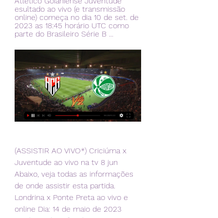
Atlético Goianiense Juventude 
esultado ao vivo (e transmissão 
online) começa no dia 10 de set. de 
2023 as 18:45 horário UTC como 
parte do Brasileiro Série B ...
(ASSISTIR AO VIVO*) Criciúma x 
Juventude ao vivo na tv 8 jun 
Abaixo, veja todas as informações 
de onde assistir esta partida. 
Londrina x Ponte Preta ao vivo e 
online Dia: 14 de maio de 2023 