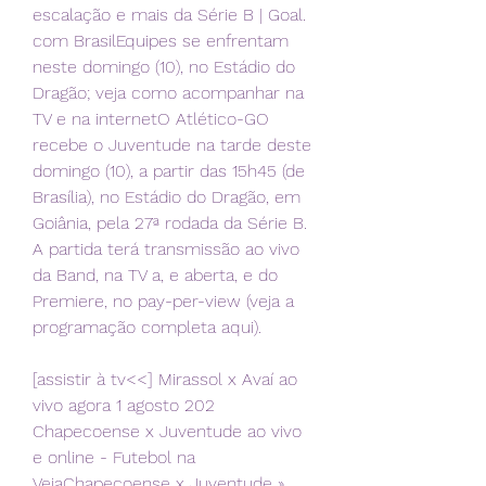
escalação e mais da Série B | Goal. 
com BrasilEquipes se enfrentam 
neste domingo (10), no Estádio do 
Dragão; veja como acompanhar na 
TV e na internetO Atlético-GO 
recebe o Juventude na tarde deste 
domingo (10), a partir das 15h45 (de 
Brasília), no Estádio do Dragão, em 
Goiânia, pela 27ª rodada da Série B. 
A partida terá transmissão ao vivo 
da Band, na TV a, e aberta, e do 
Premiere, no pay-per-view (veja a 
programação completa aqui).
[assistir à tv<<] Mirassol x Avaí ao 
vivo agora 1 agosto 202 
Chapecoense x Juventude ao vivo 
e online - Futebol na 
VeiaChapecoense x Juventude » 