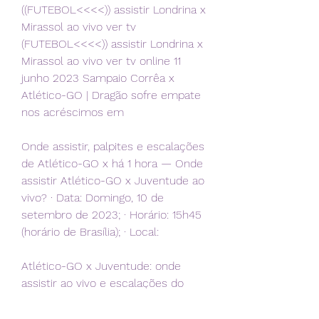
((FUTEBOL<<<<)) assistir Londrina x 
Mirassol ao vivo ver tv 
(FUTEBOL<<<<)) assistir Londrina x 
Mirassol ao vivo ver tv online 11 
junho 2023 Sampaio Corrêa x 
Atlético-GO | Dragão sofre empate 
nos acréscimos em
Onde assistir, palpites e escalações 
de Atlético-GO x há 1 hora — Onde 
assistir Atlético-GO x Juventude ao 
vivo? · Data: Domingo, 10 de 
setembro de 2023; · Horário: 15h45 
(horário de Brasília); · Local:
Atlético-GO x Juventude: onde 
assistir ao vivo e escalações do 
jogo pela Série BDA REDAÇÃO DO 
LANCE! - SP • São Paulo 