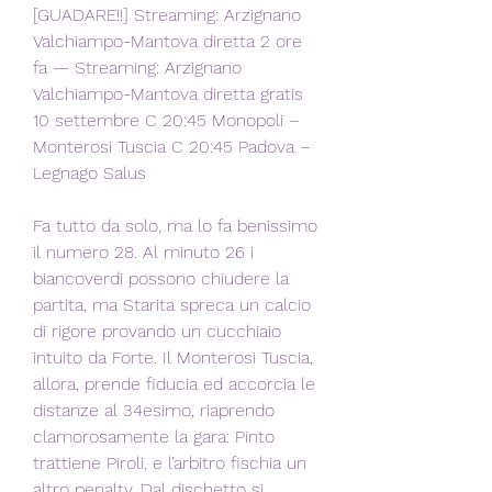
[GUADARE!!] Streaming: Arzignano 
Valchiampo-Mantova diretta 2 ore 
fa — Streaming: Arzignano 
Valchiampo-Mantova diretta gratis 
10 settembre C 20:45 Monopoli – 
Monterosi Tuscia C 20:45 Padova – 
Legnago Salus
Fa tutto da solo, ma lo fa benissimo 
il numero 28. Al minuto 26 i 
biancoverdi possono chiudere la 
partita, ma Starita spreca un calcio 
di rigore provando un cucchiaio 
intuito da Forte. Il Monterosi Tuscia, 
allora, prende fiducia ed accorcia le 
distanze al 34esimo, riaprendo 
clamorosamente la gara: Pinto 
trattiene Piroli, e l’arbitro fischia un 
altro penalty. Dal dischetto si 