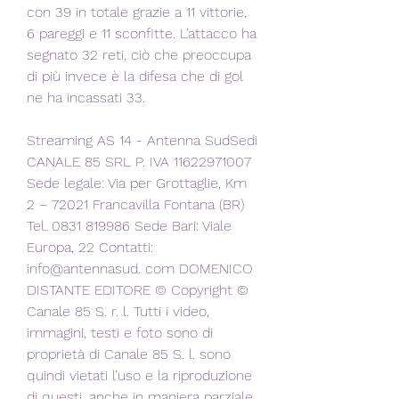
con 39 in totale grazie a 11 vittorie, 
6 pareggi e 11 sconfitte. L’attacco ha 
segnato 32 reti, ciò che preoccupa 
di più invece è la difesa che di gol 
ne ha incassati 33.
Streaming AS 14 - Antenna SudSedi 
CANALE 85 SRL P. IVA 11622971007 
Sede legale: Via per Grottaglie, Km 
2 – 72021 Francavilla Fontana (BR) 
Tel. 0831 819986 Sede Bari: Viale 
Europa, 22 Contatti: 
info@antennasud. com DOMENICO 
DISTANTE EDITORE © Copyright © 
Canale 85 S. r. l. Tutti i video, 
immagini, testi e foto sono di 
proprietà di Canale 85 S. l. sono 
quindi vietati l’uso e la riproduzione 
di questi, anche in maniera parziale, 