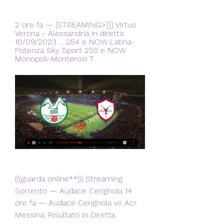
2 ore fa — [STREAMING>]]] Virtus 
Verona - Alessandria in diretta 
10/09/2023 ... 254 e NOW Latina-
Potenza Sky Sport 255 e NOW 
Monopoli-Monterosi T.
(((guarda online**))) Streaming 
Sorrento — Audace Cerignola 14 
ore fa — Audace Cerignola vs Acr 
Messina: Risultato in Diretta 