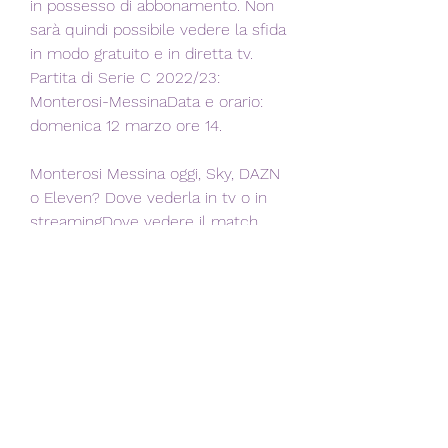
in possesso di abbonamento. Non 
sarà quindi possibile vedere la sfida 
in modo gratuito e in diretta tv. 
Partita di Serie C 2022/23: 
Monterosi-MessinaData e orario: 
domenica 12 marzo ore 14.
Monterosi Messina oggi, Sky, DAZN 
o Eleven? Dove vederla in tv o in 
streamingDove vedere il match 
Monterosi e Messina si sfideranno 
oggi, domenica 12 marzo alle ore 14. 
30, allo stadio Rocchi di Viterbo. Le 
due squadre arrivano a questo 
match separate da 2 punti in 
classifica. I laziali si trovano in 
sedicesima posizione a quota 31 e 
vengono dallo 0-0 casalingo nel 
derby contro il Latina. Siciliani 