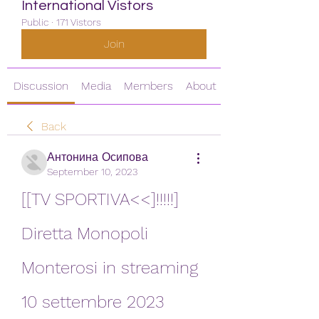
International Vistors
Public
·
171 Vistors
Join
Discussion
Media
Members
About
Back
Антонина Осипова
September 10, 2023
[[TV SPORTIVA<<]!!!!!] 
Diretta Monopoli 
Monterosi in streaming 
10 settembre 2023