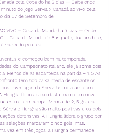
anadá pela Copa do há 2 dias — Saiba onde 
minuto do jogo Sérvia x Canadá ao vivo pela 
o dia 07 de Setembro de
ia AO VIVO – Copa do Mundo há 5 dias — Onde 
VIVO – Copa do Mundo de Basquete, duelam hoje, 
stá marcado para às
a Juventus e começou bem na temporada 
dadas do Campeonato Italiano, ele já soma dois 
a. Menos de 10 escanteios na partida – 1, 5 As 
nfronto têm tido baixa média de escanteios 
timos nove jogos da Sérvia terminaram com 
A Hungria ficou abaixo desta marca em nove 
ue entrou em campo. Menos de 2, 5 gols na 
 Sérvia e Hungria são muito positivas e os dois 
ações defensivas. A Hungria lidera o grupo por 
 as seleções marcaram cinco gols, mas, 
uma vez em três jogos, a Hungria permanece 