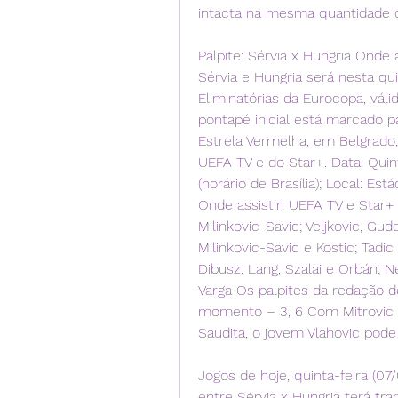
intacta na mesma quantidade 
Palpite: Sérvia x Hungria Onde a
Sérvia e Hungria será nesta qui
Eliminatórias da Eurocopa, váli
pontapé inicial está marcado par
Estrela Vermelha, em Belgrado, 
UEFA TV e do Star+. Data: Quint
(horário de Brasília); Local: Es
Onde assistir: UEFA TV e Star+ 
Milinkovic-Savic; Veljkovic, Gude
Milinkovic-Savic e Kostic; Tadic
Dibusz; Lang, Szalai e Orbán; Né
Varga Os palpites da redação de
momento – 3, 6 Com Mitrovic a
Saudita, o jovem Vlahovic pode
Jogos de hoje, quinta-feira (07/
entre Sérvia x Hungria terá tra