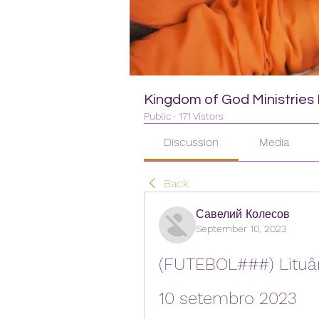
Kingdom of God Ministries I
Public
·
171 Vistors
Discussion
Media
Back
Савелий Колесов
September 10, 2023
(FUTEBOL###) Lituâni
10 setembro 2023