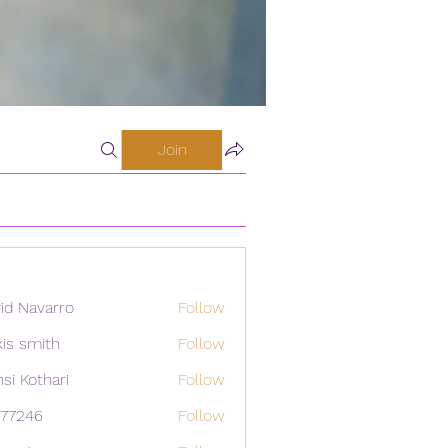
Join
id Navarro
Follow
xis smith
Follow
si Kothari
Follow
i77246
Follow
46