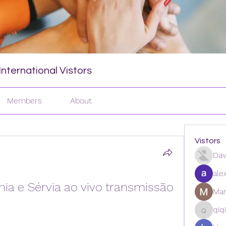
nternational Vistors
Members
About
Vistors
Dav
ale
a e Sérvia ao vivo transmissão 
Man
qiq
qiqi772