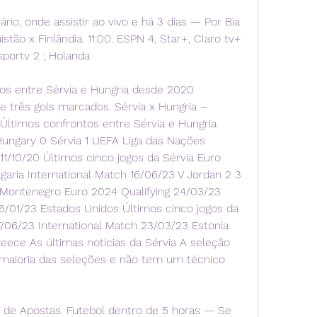
ário, onde assistir ao vivo e há 3 dias — Por Bia 
tão x Finlândia. 11:00. ESPN 4, Star+, Claro tv+ 
 sportv 2 ; Holanda
os entre Sérvia e Hungria desde 2020 
rês gols marcados. Sérvia x Hungria – 
 Últimos confrontos entre Sérvia e Hungria 
ungary 0 Sérvia 1 UEFA Liga das Nações 
1/10/20 Últimos cinco jogos da Sérvia Euro 
aria International Match 16/06/23 V Jordan 2 3 
 Montenegro Euro 2024 Qualifying 24/03/23 
26/01/23 Estados Unidos Últimos cinco jogos da 
7/06/23 International Match 23/03/23 Estonia 
eece As últimas notícias da Sérvia A seleção 
 maioria das seleções e não tem um técnico 
es de Apostas. Futebol dentro de 5 horas — Se 