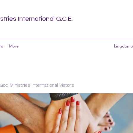
tries International G.C.E.
rs
More
kingdomof
od Ministries International Vistors