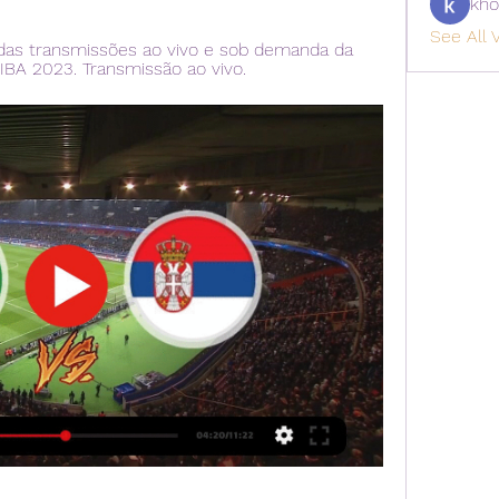
kho
See All V
l das transmissões ao vivo e sob demanda da 
BA 2023. Transmissão ao vivo.