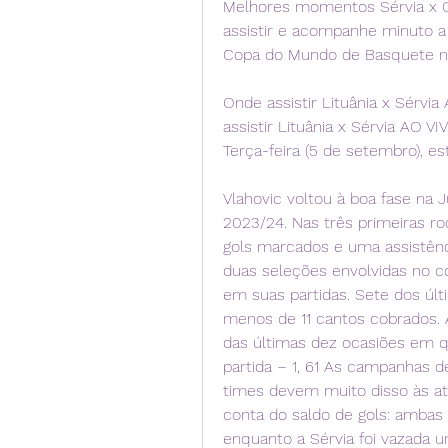
Melhores momentos Sérvia x C
assistir e acompanhe minuto a 
Copa do Mundo de Basquete n
Onde assistir Lituânia x Sérv
assistir Lituânia x Sérvia AO 
Terça-feira (5 de setembro), e
Vlahovic voltou à boa fase n
2023/24. Nas três primeiras ro
gols marcados e uma assistênci
duas seleções envolvidas no co
em suas partidas. Sete dos úl
menos de 11 cantos cobrados. 
das últimas dez ocasiões em q
partida – 1, 61 As campanhas de
times devem muito disso às atu
conta do saldo de gols: ambas
enquanto a Sérvia foi vazada 