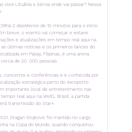
ao vivo! Lituânia x Sérvia onde vai passar? Nessa 
e
38há 2 diasMenos de 10 minutos para o início. 
m breve, o evento vai começar e estarei 
ações e atualizações em tempo real aqui na 
as últimas notícias e os primeiros lances do 
calizada em Pasay, Filipinas, é uma arena 
 cerca de 20. 000 pessoas.
, concertos e conferências e é conhecida por 
calização estratégica perto do Aeroporto 
um importante local de entretenimento nas 
 tempo real aqui na VAVEL Brasil, a partida 
terá transmissão do Star+.
21, Dragan Stojkovic foi mantido no cargo 
a na Copa do Mundo, quando conquistou 
das do grupo G e acabou eliminado na primeira 