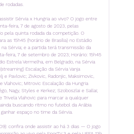
de rodadas.
ssistir Sérvia x Hungria ao vivo? O jogo entre 
nta-feira, 7 de agosto de 2023, pelas 
do pela quinta rodada da competição. O 
a as 15h45 (horário de Brasília) no Estádio 
na Sérvia; e a partida terá transmissão da 
a-feira, 7 de setembro de 2023; Horário: 15h45 
tádio Estrela Vermelha, em Belgrado, na Sérvia 
(streaming) Escalação da Sérvia Vanja 
lj e Pavlovic; Zivkovic, Radonjic, Maksimovic, 
 e Vlahovic; Mitrovic Escalação da Hungria 
go, Nagy, Styles e Kerkez; Szoboszlai e Sallai; 
 Trivela Vlahovic para marcar a qualquer 
inda buscando ritmo no futebol da Arábia 
 ganhar espaço no time da Sérvia.
09): confira onde assistir ao há 3 dias — O jogo 
nsmissão ao vivo pela SporTV 3 e pela UEFA 13h 