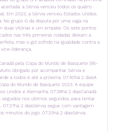
 acertada: a Sérvia venceu todos os quatro 
al. Em 2023, a Sérvia venceu Estados Unidos, 
a. No grupo G da disputa por uma vaga na 
m duas vitórias e um empate. Os sete pontos 
cados nas três primeiras rodadas deixam a 
eita, mas o gol sofrido na igualdade contra a 
 vice-liderança.
Canadá pela Copa do Mundo de Basquete (95-
Muito obrigado por acompanhar Sérvia e 
de a todos e até a próxima. 07:40há 2 diasA 
a Copa do Mundo de Basquete 2023. A equipe 
os Unidos e Alemanha. 07:38há 2 diasCanadá 
seguidos nos últimos segundos, para tentar 
al. 07:37há 2 diasSérvia segue com vantagem 
s minutos do jogo. 07:33há 2 diasSérvia 