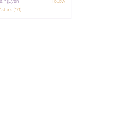
a nguyen
Follow
istors (171)