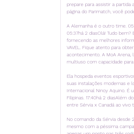
prepare para assistir a partida 
página do Parimatch, você pod
A Alemanha é o outro time. 05:
05:37há 2 diasOlá! Tudo bem? E
fornecendo as melhores inform
VAVEL. Fique atento para obter 
acontecimento. A MoA Arena, lo
multiuso com capacidade para
Ela hospeda eventos esportivos
suas instalações modernas e lo
Internacional Ninoy Aquino. É 
Filipinas. 17:40há 2 diasAlém do
entre Sérvia x Canadá ao vivo 
No comando da Sérvia desde 20
mesmo com a péssima campanh
apenas um ponto nas três roda