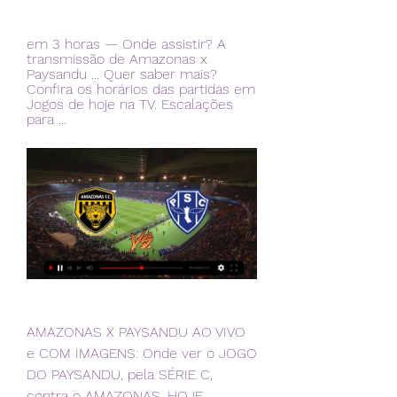
em 3 horas — Onde assistir? A 
transmissão de Amazonas x 
Paysandu ... Quer saber mais? 
Confira os horários das partidas em 
Jogos de hoje na TV. Escalações 
para ...
AMAZONAS X PAYSANDU AO VIVO 
e COM IMAGENS: Onde ver o JOGO 
DO PAYSANDU, pela SÉRIE C, 
contra o AMAZONAS, HOJE 