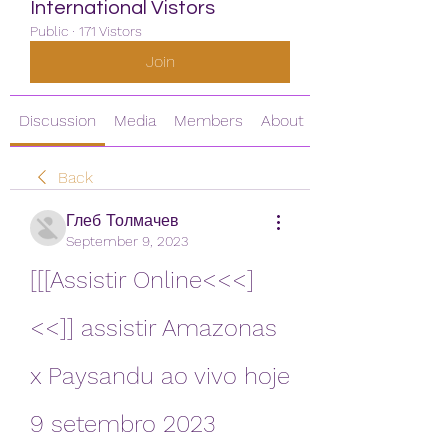
International Vistors
Public
·
171 Vistors
Join
Discussion
Media
Members
About
Back
Глеб Толмачев
September 9, 2023
[[[Assistir Online<<<]
<<]] assistir Amazonas 
x Paysandu ao vivo hoje 
9 setembro 2023