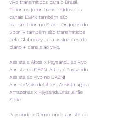
vivo transmitidos para o Brasil. 
Todos os jogos transmitidos nos 
canais ESPN também são 
transmitidos no Star+. Os jogos do 
SporTV também são transmitidos 
pelo Globoplay para assinantes do 
plano + canais ao vivo.
Assista a Altos x Paysandu ao vivo 
Assista no DAZN. Altos x Paysandu. 
Assista ao vivo no DAZN! 
AssinarMais detalhes. Assista agora. 
Amazonas x PaysanduBrasileirão 
Série
Paysandu x Remo: onde assistir ao 
vivo, horário, escalações | Hora 
BrasilPaysandu e Remo se 
enfrentam na noite desta segunda-