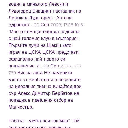
водил в миналото Левски и 
Лудогорец Бившият наставник на 
Левски и Лудогорец - Антони 
Здравков,... 09 Сеп 2023, 17:36 1016 
"Много съм щастлив да подпиша 
с най-големия клуб в България": 
Първите думи на Шакич като 
играч на ЦСКА ЦСКА представи 
официално най-новото си 
попълнение, а... 09 Сеп 2023, 17:17 
769 Висша лига Не намериха 
място за Бербатов и в резервите 
на идеалния тим на Юнайтед при 
сър Алекс Димитър Бербатов не 
попадна в идеалния отбор на 
Манчестър...
Работа - мечта или кошмар? Той 
бе нает от съсобственика на 