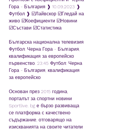
Гора - България ❱ 10.09.2023 ❱ 
Футбол ❱ ☑️Лайвскор ☑️Гледай на 
живо ☑️Коефициенти ☑️Новини 
☑️Състави ☑️Статистика
Българска национална телевизия 
Футбол: Черна Гора - България, 
квалификация за европейско 
първенство. 23:45 Футбол: Черна 
Гора - България, квалификация 
за европейско
Основан през 2015 година, 
порталът за спортни новини 
Sportlive. bg е бързо развиваща 
се платформа с качествено 
съдържание, отговарящо на 
изискванията на своите читатели 