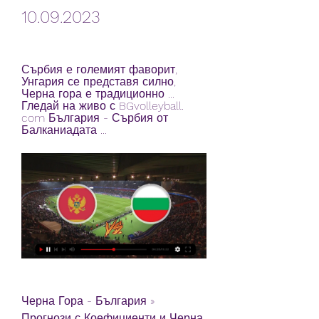
10.09.2023
Сърбия е големият фаворит, 
Унгария се представя силно, 
Черна гора е традиционно ... 
Гледай на живо с BGvolleyball. 
com България - Сърбия от 
Балканиадата ...
Черна Гора - България » 
Прогнози с Коефициенти и Черна 