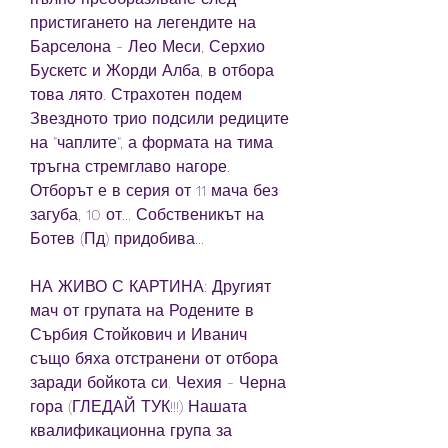
пристигането на легендите на 
Барселона - Лео Меси, Серхио 
Бускетс и Жорди Алба, в отбора 
това лято. Страхотен подем 
Звездното трио подсили редиците 
на "чаплите", а формата на тима 
тръгна стремглаво нагоре. 
Отборът е в серия от 11 мача без 
загуба, 10 от... Собственикът на 
Ботев (Пд) придобива...
НА ЖИВО С КАРТИНА: Другият 
мач от групата на Родените в 
Сърбия Стойкович и Иванич 
също бяха отстранени от отбора 
заради бойкота си. Чехия - Черна 
гора (ГЛЕДАЙ ТУК!!!) Нашата 
квалификационна група за