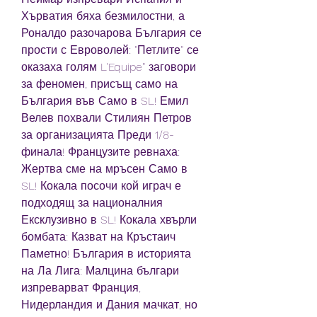
Хърватия бяха безмилостни, а 
Роналдо разочарова България се 
прости с Евроволей: "Петлите" се 
оказаха голям L'Equipe" заговори 
за феномен, присъщ само на 
България във Само в SL! Емил 
Велев похвали Стилиян Петров 
за организацията Преди 1/8-
финала! Французите ревнаха: 
Жертва сме на мръсен Само в 
SL! Кокала посочи кой играч е 
подходящ за националния 
Ексклузивно в SL! Кокала хвърли 
бомбата: Казват на Кръстаич 
Паметно! България в историята 
на Ла Лига: Малцина българи 
изпреварват Франция, 
Нидерландия и Дания мачкат, но 