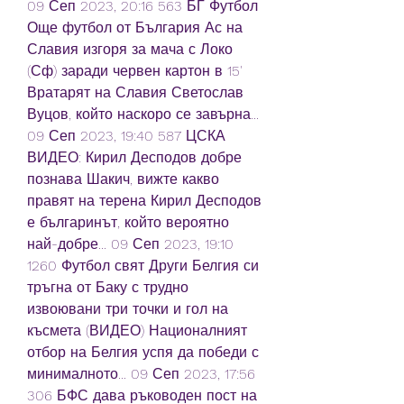
09 Сеп 2023, 20:16 563 БГ Футбол 
Още футбол от България Ас на 
Славия изгоря за мача с Локо 
(Сф) заради червен картон в 15' 
Вратарят на Славия Светослав 
Вуцов, който наскоро се завърна... 
09 Сеп 2023, 19:40 587 ЦСКА 
ВИДЕО: Кирил Десподов добре 
познава Шакич, вижте какво 
правят на терена Кирил Десподов 
е българинът, който вероятно 
най-добре... 09 Сеп 2023, 19:10 
1260 Футбол свят Други Белгия си 
тръгна от Баку с трудно 
извоювани три точки и гол на 
късмета (ВИДЕО) Националният 
отбор на Белгия успя да победи с 
минималното... 09 Сеп 2023, 17:56 
306 БФС дава ръководен пост на 