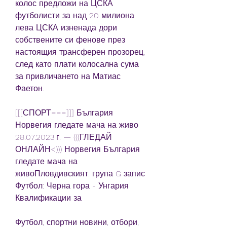
колос предложи на ЦСКА 
футболисти за над 20 милиона 
лева ЦСКА изненада дори 
собствените си фенове през 
настоящия трансферен прозорец, 
след като плати колосална сума 
за привличането на Матиас 
Фаетон.
[[[СПОРТ===]]] България 
Норвегия гледате мача на живо 
28.07.2023 г. — (((ГЛЕДАЙ 
ОНЛАЙН<))) Норвегия България 
гледате мача на 
живоПловдивският. група G запис 
Футбол: Черна гора - Унгария 
Квалификации за
Футбол, спортни новини, отбори, 