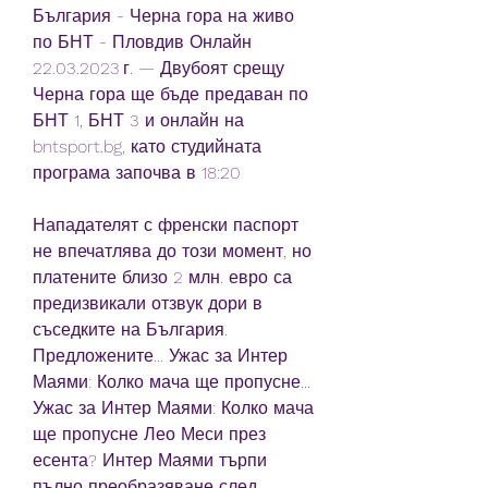
България - Черна гора на живо 
по БНТ - Пловдив Онлайн 
22.03.2023 г. — Двубоят срещу 
Черна гора ще бъде предаван по 
БНТ 1, БНТ 3 и онлайн на 
bntsport.bg, като студийната 
програма започва в 18:20
Нападателят с френски паспорт 
не впечатлява до този момент, но 
платените близо 2 млн. евро са 
предизвикали отзвук дори в 
съседките на България. 
Предложените... Ужас за Интер 
Маями: Колко мача ще пропусне... 
Ужас за Интер Маями: Колко мача 
ще пропусне Лео Меси през 
есента? Интер Маями търпи 
пълно преобразяване след 