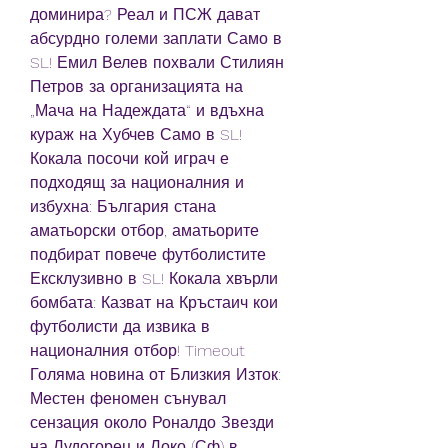
доминира? Реал и ПСЖ дават 
абсурдно големи заплати Само в 
SL! Емил Велев похвали Стилиян 
Петров за организацията на 
„Мача на Надеждата“ и вдъхна 
кураж на Хубчев Само в SL! 
Кокала посочи кой играч е 
подходящ за националния и 
избухна: България стана 
аматьорски отбор, аматьорите 
подбират повече футболистите 
Ексклузивно в SL! Кокала хвърли 
бомбата: Казват на Кръстаич кои 
футболисти да извика в 
националния отбор! Timeout 
Голяма новина от Близкия Изток: 
Местен феномен сънувал 
сензация около Роналдо Звезди 
на Лудогорец и Локо (Сф) в 