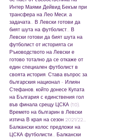
Интер Маями Дейвид Бекъм при 
трансфера на Лео Меси, а 
задачата... В Левски готови да 
бият шута на футболист... В 
Левски готови да бият шута на 
футболист от историята си 
Ръководството на Левски е 
готово тотално да се откаже от 
един специален футболист в 
своята история. Става въпрос за 
българския национал - Илиян 
Стефанов, който донесе Купата 
на България с единствения гол 
във финала срещу ЦСКА (1:0). 
Времето на българин в Левски 
изтича В края на сезон 2021/22... 
Балкански колос предложи на 
ЦСКА футболисти... Балкански 