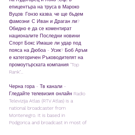
епицентъра на труса в Мароко 
Вуцов: Гонзо казва, че ще бъдем 
фамозни! С Иван и Драган ли? 
Обидно е да се коментират 
националите Последни новини 
Спорт Бокс Имаше ли удар под 
пояса на Дюбоа - Усик? Боб Аръм 
е категоричен Ръководителят на 
промоутърската компания "Top 
Rank"...
Черна гора - Тв канали - 
Гледайте телевизия онлайн Radio 
Televizija Atlas (RTV Atlas) is a 
national broadcaster from 
Montenegro. It is based in 
Podgorica and broadcast in most of