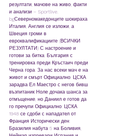
резултати, мачове на живо, факти 
и анализи – Sportlive. 
bgСеверномакедонците шокираха 
Италия, Англия се изложи, а 
Швеция громи в 
евроквалификациите (ВСИЧКИ 
РЕЗУЛТАТИ) С настроение и 
готови за битка: България с 
тренировка преди Кръстаич преди 
Черна гора: За нас всеки мач е на 
живот и смърт Официално: ЦСКА 
зарадва Ел Маестро с негов бивш 
възпитаник Ноле дочака шанса за 
отмъщение, но Даниил е готов да 
го пречупи Официално: ЦСКА 
1948 се сдоби с нападател от 
Франция Исторически ден: 
Бразилия набута 5 на Боливия, 
Неймар изпревари Испания и 