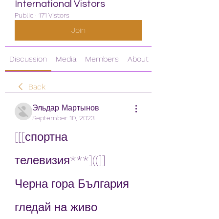
International Vistors
Public
·
171 Vistors
Join
Discussion
Media
Members
About
Back
Эльдар Мартынов
September 10, 2023
[[[спортна 
телевизия***]((]] 
Черна гора България 
гледай на живо 