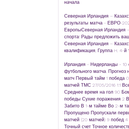
начала
Северная Ирландия – Казахста
результаты матча - ЕВРО-202
ЕвропыСеверная Ирландия — 
спорта! Рады предложить ва
Северная Ирландия – Казахст
квалификация, Группа H. 4-й 
Ирландия - Нидерланды - 10 
футбольного матча. Прогноз н
матч Первый тайм 1 победа 0
матчей ТМС 27/05/2016 1:1 Все
Среднее время на гол 90 Бом
победы Сухие поражения 2 В
Забито В 1-м тайме Во 2-м т
Пропущено Пропускали первы
матчей (20 матчей) 9 побед 4
Точный счет Точное количест