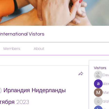
nternational Vistors
Members
About
Vistors
Dav
ale
) Ирландия Нидерланды 
Man
тября 2023
qiq
qiqi772