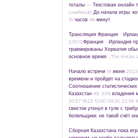
тоталы — Текстовая онлайн т
LiveResult До начала игры, ко
15 часов 46 минут.
Трансляция Франция - Ирланд
2:55:12Франция - Ирландия п
травмированы Хорватия обыгр
основное время ...The Knicks W
Начало встречи 19 июня 2023 
времени и пройдет на стадио
Соотношение статистических
Казахстан 49. 33% владения 
20:57 19:23 13:00 09:30 23:39
свисток утонул в гуле с триб
болельщики, не такой счёт он
Сборная Казахстана пока игр
номером, но особо разгулятьс