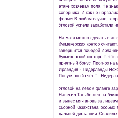
атаке хозяевам поля. Не знаю
соперника. И как не нарвалис
форме! В любом случае, втор
Угловой успели заработали и
На матч можно сделать ставк
букмекерских контор считают,
завершится победой Ирландия
букмекерской конторе BetBoo
приятный бонус! Прогноз на м
Ирландия - Нидерланды Исход
Популярный счёт 0:1 Нидерла
Угловой на левом фланге зар
Навесил Тагыберген на ближн
и вынес мяч вновь за лицевую
сборной Казахстана, особых в
дальней дистанции. Свалился 