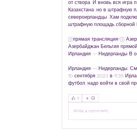
от створа. И вновь вся игра 
Казахстана, но в штрафную пл
североирландцы. Хам подключ
штрафную площадь сборной Ка
[[[прямая трансляция!!]]] Аз
Азербайджан Бельгия прямой 
Ирландия — Нидерланды В оч
Ирландия — Нидерланды. Смо
10 сентября 2023 в 11:35 Ир
футбол, надо войти в свой п
0
Write a comment...