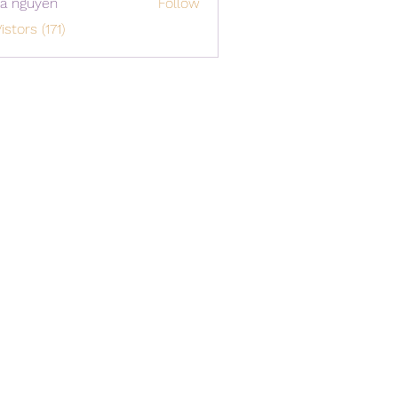
a nguyen
Follow
istors (171)