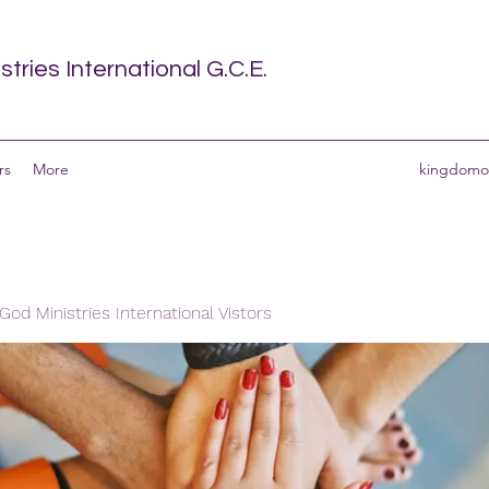
tries International G.C.E.
rs
More
kingdomof
od Ministries International Vistors