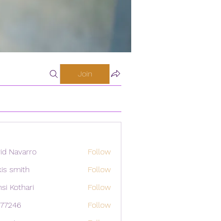
Join
id Navarro
Follow
xis smith
Follow
si Kothari
Follow
i77246
Follow
46