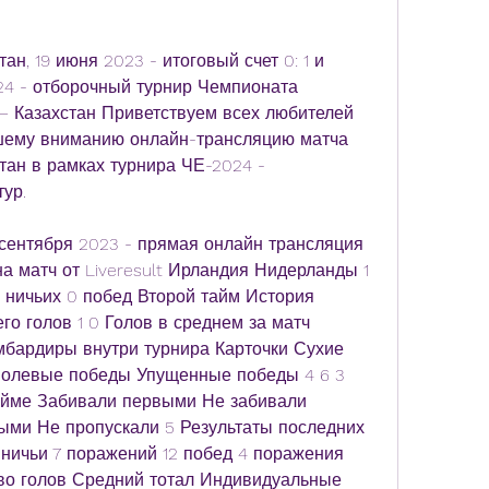
н, 19 июня 2023 - итоговый счет 0: 1 и 
4 - отборочный турнир Чемпионата 
Казахстан Приветствуем всех любителей 
шему вниманию онлайн-трансляцию матча 
ан в рамках турнира ЧЕ-2024 - 
тур.
сентября 2023 - прямая онлайн трансляция 
а матч от Liveresult Ирландия Нидерланды 1 
 ничьих 0 побед Второй тайм История 
го голов 1 0 Голов в среднем за матч 
бардиры внутри турнира Карточки Сухие 
олевые победы Упущенные победы 4 6 3 
айме Забивали первыми Не забивали 
ми Не пропускали 5 Результаты последних 
 ничьи 7 поражений 12 побед 4 поражения 
во голов Средний тотал Индивидуальные 