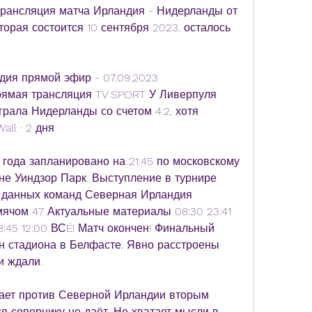
рансляция матча Ирландия - Нидерланды от 
торая состоится 10 сентября 2023, осталось 
ия прямой эфир - 07.09.2023 
рямая трансляция TV SPORT У Ливерпуля 
ала Нидерланды со счетом 4:2, хотя 
all · 2 дня
года запланировано на 21:45 по московскому 
не Уиндзор Парк. Выступление в турнире 
 данных команд Северная Ирландия 
мячом 47 Актуальные материалы 08:30 23:41 
 18:45 12:00 ВСË! Матч окончен! Финальный 
ун стадиона в Белфасте. Явно расстроены 
и ждали.
ает против Северной Ирландии вторым 
я сопернику не даёт. Не хватает мысли в 