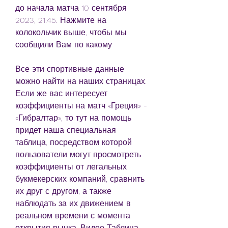
до начала матча 10 сентября 
2023, 21:45. Нажмите на 
колокольчик выше, чтобы мы 
сообщили Вам по какому
Все эти спортивные данные 
можно найти на наших страницах. 
Если же вас интересует 
коэффициенты на матч «Греция» - 
«Гибралтар», то тут на помощь 
придет наша специальная 
таблица, посредством которой 
пользователи могут просмотреть 
коэффициенты от легальных 
букмекерских компаний, сравнить 
их друг с другом, а также 
наблюдать за их движением в 
реальном времени с момента 
открытия рынка. Видео Таблица 