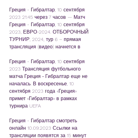
Греция - Гибралтар, 10 сентября 
2023 21:45 через 7 часов — Матч 
Греция - Гибралтар, 10 сентября 
2023, ЕВРО-2024. ОТБОРОЧНЫЙ 
ТУРНИР, 2024, тур 6 – прямая 
трансляция (видео) начнется в
Греция - Гибралтар, 10 сентября 
2023 Трансляция футбольного 
матча Греция ‐ Гибралтар еще не 
началась. В воскресенье, 10 
сентября 2023 года «Греция» 
примет «Гибралтар» в рамках 
турнира UEFA
Греция - Гибралтар смотреть 
онлайн 10.09.2023 Ссылки на 
трансляции появятся за 15 минут 