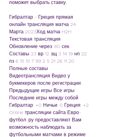
поможет выбрать ставку,
Гибралтар - Греция прямая 
онлайн трансляция матча 24 
Марта 2023Ход матча H2H 
Текстовая трансляция 
Обновление через: 60 сек. 
Составы 23 вр 12 зщ 3 14 19 нп 22 
пз 6 15 10 7 99 2 5 21 26 11 20 
Полные составы 
Видеотрансляция Видео у 
букмекеров после регистрации: 
Предыдущие игры Все игры 
Последние игры между собой 
Гибралтар: +0 Ничьи: 0 Греция: +2 
Online трансляции сайта Евро-
футбол. ру предоставляют Вам 
возможность наблюдать за 
футбольными матчами в режиме 