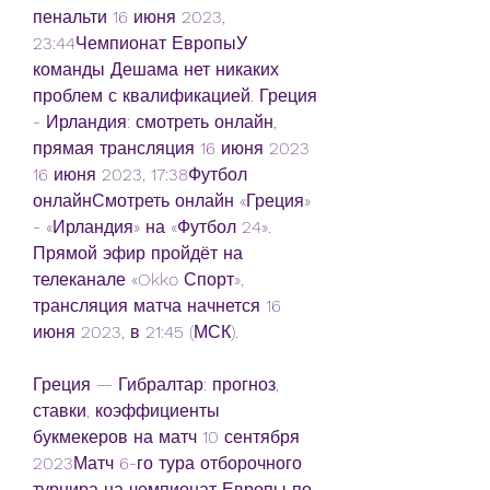
пенальти 16 июня 2023, 
23:44Чемпионат ЕвропыУ 
команды Дешама нет никаких 
проблем с квалификацией. Греция 
- Ирландия: смотреть онлайн, 
прямая трансляция 16 июня 2023 
16 июня 2023, 17:38Футбол 
онлайнСмотреть онлайн «Греция» 
- «Ирландия» на «Футбол 24». 
Прямой эфир пройдёт на 
телеканале «Okko Спорт», 
трансляция матча начнется 16 
июня 2023, в 21:45 (МСК).
Греция — Гибралтар: прогноз, 
ставки, коэффициенты 
букмекеров на матч 10 сентября 
2023Матч 6-го тура отборочного 
турнира на чемпионат Европы по 