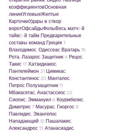
коэффициентовОсновная 
линияУгловыеЖелтые 
КарточкиУдары в створ 
воротОфсайдыФолыВесь матч1-й 
тайм2-й тайм Предварительные 
составы команд Греция 1 
Влаходимос, Одиссеас Вратарь 15 
Рота, Лазарос Защитник 4 Рецос, 
Такис 17 Хатзидиакос, 
Пантелеймон 21 Цимикас, 
Константинос 20 Манталос, 
Петрос Полузащитник 11 
Мбакасетас, Анастассиос 23 
Сиопис, Эммануил 6 Коурмбелис, 
Димитрис 7 Масурас, Гиоргос 9 
Павлидис, Эвангелос 
Нападающий 12 Пашалакис, 
Александрос 13 Атанасиадис, 