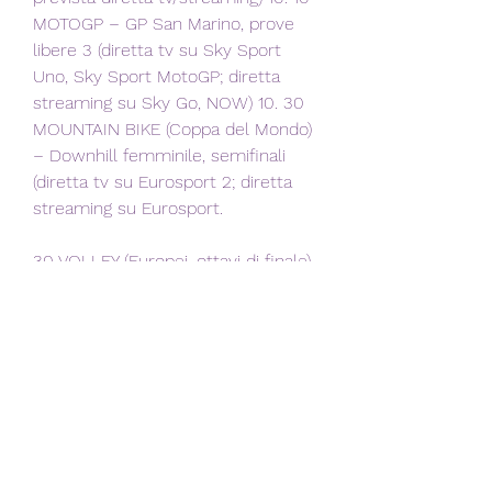
MOTOGP – GP San Marino, prove 
libere 3 (diretta tv su Sky Sport 
Uno, Sky Sport MotoGP; diretta 
streaming su Sky Go, NOW) 10. 30 
MOUNTAIN BIKE (Coppa del Mondo) 
– Downhill femminile, semifinali 
(diretta tv su Eurosport 2; diretta 
streaming su Eurosport.
30 VOLLEY (Europei, ottavi di finale) 
– Slovenia-Turchia (diretta 
streaming su Euro Volley Tv) 17. 00 
NUOTO (Mondiali juniores) – Finali 
(diretta streaming su Recast) 18. 00 
VOLLEY (Europei, ottavi di finale) – 
Italia-Macedonia del Nord (diretta tv 
su Rai 2, Sky Sport Uno; diretta 
streaming su Rai Play, Sky Go, NOW, 