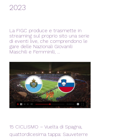
2023
La FIGC produce e trasmette in 
streaming sul proprio sito una serie 
di eventi live, che comprendono le 
gare delle Nazionali Giovanili 
Maschili e Femminili, ...
15 CICLISMO – Vuelta di Spagna, 
quattordicesima tappa: Sauveterre 