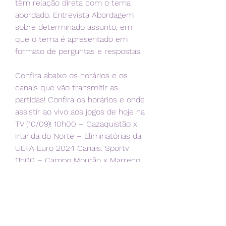
têm relação direta com o tema 
abordado. Entrevista Abordagem 
sobre determinado assunto, em 
que o tema é apresentado em 
formato de perguntas e respostas.
Confira abaixo os horários e os 
canais que vão transmitir as 
partidas! Confira os horários e onde 
assistir ao vivo aos jogos de hoje na 
TV (10/09)! 10h00 – Cazaquistão x 
Irlanda do Norte – Eliminatórias da 
UEFA Euro 2024 Canais: Sportv 
11h00 – Campo Mourão x Marreco 
– Liga Futsal Canais: NSports 11h00 
– São José-SP x Blumenau – Liga 
Futsal 11h15 – Racing Ferrol x 
Villarreal B – La Liga 2 Canais: Star+ 
13h00 – Finlândia x Dinamarca – 