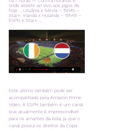
há 7 horas — Confira horários e 
onde assistir ao vivo aos jogos de 
hoje ... Lituânia x Sérvia – 15h45 – 
Star+; Irlanda x Holanda – 15h45 – 
ESPN e Star+ ...
Este último também pode ser 
acompanhado pela Amazon Prime 
Video. A ESPN também é um canal 
que atualmente é imprescindível 
para os amantes da bola, já que o 
canal possui os direitos da Copa 