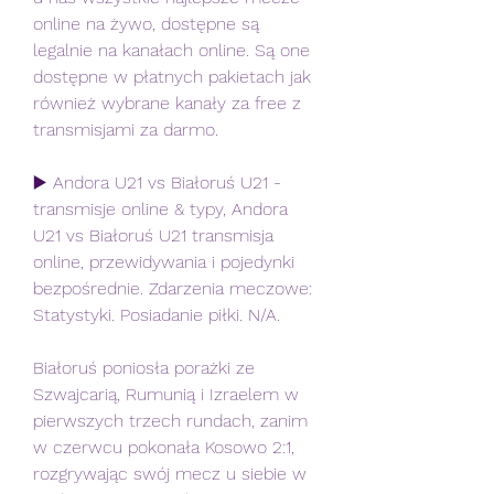
online na żywo, dostępne są 
legalnie na kanałach online. Są one 
dostępne w płatnych pakietach jak 
również wybrane kanały za free z 
transmisjami za darmo.
▶️ Andora U21 vs Białoruś U21 - 
transmisje online & typy, Andora 
U21 vs Białoruś U21 transmisja 
online, przewidywania i pojedynki 
bezpośrednie. Zdarzenia meczowe: 
Statystyki. Posiadanie piłki. N/A.
Białoruś poniosła porażki ze 
Szwajcarią, Rumunią i Izraelem w 
pierwszych trzech rundach, zanim 
w czerwcu pokonała Kosowo 2:1, 
rozgrywając swój mecz u siebie w 