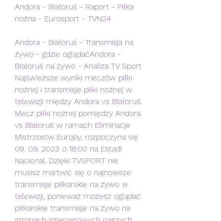
Andora - Białoruś - Raport - Piłka 
nożna - Eurosport - TVN24
Andora - Białoruś - Transmisja na 
żywo - gdzie oglądaćAndora - 
Białoruś na żywo - Analiza TV Sport 
Najświeższe wyniki meczów piłki 
nożnej i transmisje piłki nożnej w 
telewizji między Andora vs Białoruś. 
Mecz piłki nożnej pomiędzy Andora 
vs Białoruś w ramach Eliminacje 
Mistrzostw Europy, rozpoczyna się 
09. 09. 2023 o 18:00 na Estadi 
Nacional. Dzięki TVSPORT nie 
musisz martwić się o najnowsze 
transmisje piłkarskie na żywo w 
telewizji, ponieważ możesz oglądać 
piłkarskie transmisje na żywo na 
stronach internetowych naszych 