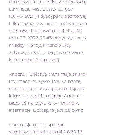
darmowych transmisji z rozgrywek 
Eliminacje Mistrzostw Europy 
(EURO 2024) i dyscypliny sportowej 
Piłka nożna, a w nich między innymi 
tekstowe i radiowe relacje live. W 
dniu 07. 2023 20:45 odbył się mecz 
między Francja i Irlandia. Aby 
zobaczyć skrót z tego wydarzenia 
kliknij miniturkę poniżej.
Andora - Białoruś transmisja online 
i tv, mecz na żywo, live Na naszej 
stronie internetowej prezentujemy 
informacje gdzie oglądać Andora - 
Białoruś na żywo w tv i online w 
internecie. Dostępna jest zarówno
transmisje online spotkań 
sportowych (Lajfy. com)1:3 6:73 1:6 