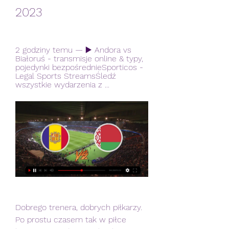
2023
2 godziny temu — ▶️ Andora vs 
Białoruś - transmisje online & typy, 
pojedynki bezpośrednieSporticos - 
Legal Sports StreamsŚledź 
wszystkie wydarzenia z ...
Dobrego trenera, dobrych piłkarzy. 
Po prostu czasem tak w piłce 