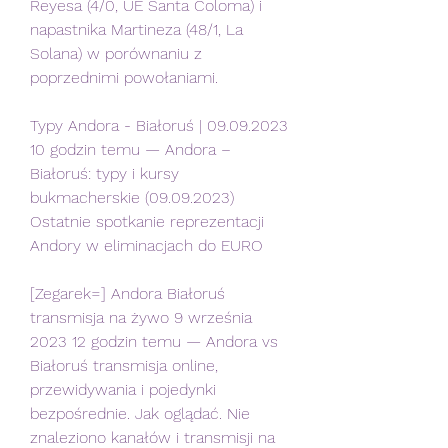
Reyesa (4/0, UE Santa Coloma) i 
napastnika Martineza (48/1, La 
Solana) w porównaniu z 
poprzednimi powołaniami.
Typy Andora - Białoruś | 09.09.2023 
10 godzin temu — Andora – 
Białoruś: typy i kursy 
bukmacherskie (09.09.2023) 
Ostatnie spotkanie reprezentacji 
Andory w eliminacjach do EURO
[Zegarek=] Andora Białoruś 
transmisja na żywo 9 września 
2023 12 godzin temu — Andora vs 
Białoruś transmisja online, 
przewidywania i pojedynki 
bezpośrednie. Jak oglądać. Nie 
znaleziono kanałów i transmisji na