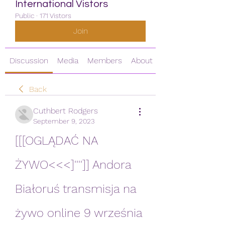
International Vistors
Public
·
171 Vistors
Join
Discussion
Media
Members
About
Back
Cuthbert Rodgers
September 9, 2023
[[[OGLĄDAĆ NA 
ŻYWO<<<]'''']] Andora 
Białoruś transmisja na 
żywo online 9 września 