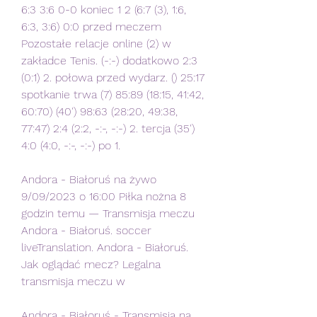
6:3 3:6 0-0 koniec 1 2 (6:7 (3), 1:6, 
6:3, 3:6) 0:0 przed meczem 
Pozostałe relacje online (2) w 
zakładce Tenis. (-:-) dodatkowo 2:3 
(0:1) 2. połowa przed wydarz. () 25:17 
spotkanie trwa (7) 85:89 (18:15, 41:42, 
60:70) (40') 98:63 (28:20, 49:38, 
77:47) 2:4 (2:2, -:-, -:-) 2. tercja (35') 
4:0 (4:0, -:-, -:-) po 1.
Andora - Białoruś na żywo 
9/09/2023 o 16:00 Piłka nożna 8 
godzin temu — Transmisja meczu 
Andora - Białoruś. soccer 
liveTranslation. Andora - Białoruś. 
Jak oglądać mecz? Legalna 
transmisja meczu w
Andora - Białoruś - Transmisja na 