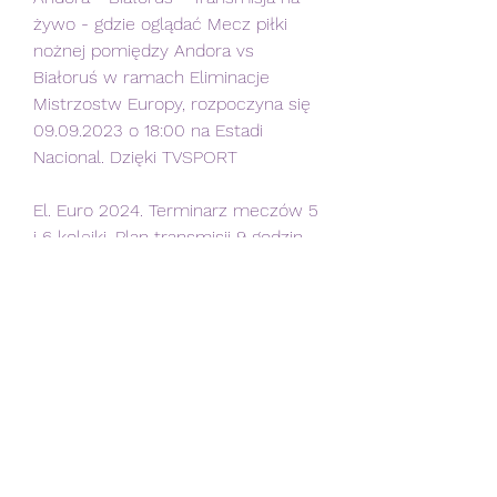
żywo - gdzie oglądać Mecz piłki 
nożnej pomiędzy Andora vs 
Białoruś w ramach Eliminacje 
Mistrzostw Europy, rozpoczyna się 
09.09.2023 o 18:00 na Estadi 
Nacional. Dzięki TVSPORT
El. Euro 2024. Terminarz meczów 5 
i 6 kolejki. Plan transmisji 9 godzin 
temu — Które mecze z 5. i 6. 
kolejki w TV i online? Transmisja 
tego spotkania w TVP Sport, 
TVPSPORT. Grupa I, 18:00: Andora –
Izrael - Andora mecz na żywo, 
transmisja online, live stream, tv. 
Gdzie oglądać? Izrael - Andora na 
żywo. Gdzie oglądać? Transmisja 