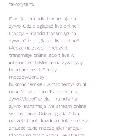
faworytem.
Francja - Irlandia transmisja na 
żywo. Gdzie oglądać live online? 
﻿Francja - Irlandia transmisja na 
żywo. Gdzie oglądać live online? 
Mecze na żywo - meczyki, 
transmisje online, sport live w 
internecie i tvMecze na żywoTypy 
bukmacherskieSkróty 
meczówBonusy 
bukmacherskieBukmacherzyAktual
nościMecze. com ﻿Transmisja na 
żywoWideoFrancja - Irlandia na 
żywo. Transmisja live stream online 
w internecie. Gdzie oglądać? Na 
naszej stronie każdego dnia możesz 
znaleźć takie mecze jak Francja - 
Irlandia na żywo w tv i live stream 