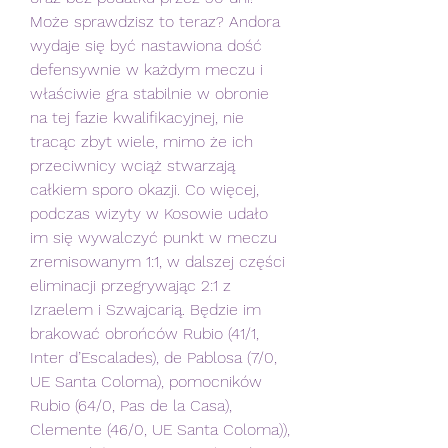
Może sprawdzisz to teraz? Andora 
wydaje się być nastawiona dość 
defensywnie w każdym meczu i 
właściwie gra stabilnie w obronie 
na tej fazie kwalifikacyjnej, nie 
tracąc zbyt wiele, mimo że ich 
przeciwnicy wciąż stwarzają 
całkiem sporo okazji. Co więcej, 
podczas wizyty w Kosowie udało 
im się wywalczyć punkt w meczu 
zremisowanym 1:1, w dalszej części 
eliminacji przegrywając 2:1 z 
Izraelem i Szwajcarią. Będzie im 
brakować obrońców Rubio (41/1, 
Inter d’Escalades), de Pablosa (7/0, 
UE Santa Coloma), pomocników 
Rubio (64/0, Pas de la Casa), 
Clemente (46/0, UE Santa Coloma)), 