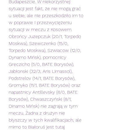
Budapeszcie. W niekorzystnej 
sytuacji jest fakt, że nie mogą grać 
u siebie, ale nie przeszkodziło im to 
w poprawie i przezwyciężeniu 
sytuacji w meczu z Kosowem. 
Obrońcy Juzepczuk (20/1, Torpedo 
Moskwa), Szewczenko (15/0, 
Torpedo Moskwa), Szwiacow (12/0, 
Dynamo Mińsk), pomocnicy 
Greczicho (5/0, BATE Borysów), 
Jabłonski (32/3, Aris Limassol), 
Podstrelov (14/1, BATE Borysów), 
Gromyko (11/1, BATE Borysów) oraz 
napastnicy Antillevsky (8/0, BATE 
Borysów), Chwaszczyński (8/1, 
Dinamo Mińsk) nie zagrają w tym 
meczu. Żadna z drużyn nie 
błyszczy w tych kwalifikacjach, ale 
mimo to Białoruś jest tutaj 