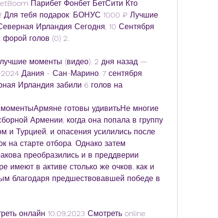
etBoom Парибет Фонбет БетСити Кто 
! Для тебя подарок: БОНУС 1000 ₽ Лучшие 
еверная Ирландия Сегодня, 10 Сентября 
форой голов (0) 2.
лучшие моменты (видео). 2 дня назад — 
024 Дания - Сан-Марино. 7 сентября. 
рная Ирландия забили 6 голов на
е моментыАрмяне готовы удивитьНе многие 
борной Армении, когда она попала в группу 
м и Турцией, и опасения усилились после 
к на старте отбора. Однако затем 
акова преобразились и в преддверии 
е имеют в активе столько же очков, как и 
ным благодаря предшествовавшей победе в 
еть онлайн 10.09.2023 Смотреть online 