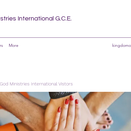
tries International G.C.E.
rs
More
kingdomof
od Ministries International Vistors