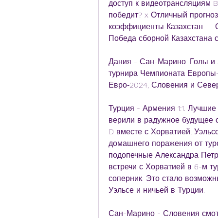
доступ к видеотрансляциям B
победит? x Отличный прогноз
коэффициенты Казахстан — С
Победа сборной Казахстана с 
Дания - Сан-Марино. Голы и 
турнира Чемпионата Европы-2
Евро‑2024, Словения и Севе
Турция - Армения 1:1. Лучши
верили в радужное будущее с
D вместе с Хорватией, Уэльсо
домашнего поражения от туро
подопечные Александра Петр
встречи с Хорватией в 6-м тур
соперник. Это стало возмож
Уэльсе и ничьей в Турции.
Сан-Марино - Словения смотр