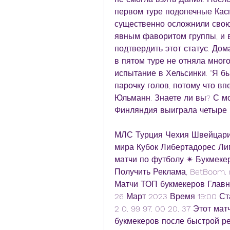
первом туре подопечные Касп
существенно осложнили свою 
явным фаворитом группы, и в
подтвердить этот статус. До
в пятом туре не отняла много
испытание в Хельсинки. "Я бы
парочку голов, потому что вп
Юльманн. Знаете ли вы? С мо
Финляндия выиграла четыре м
МЛС Турция Чехия Швейцари
мира Кубок Либертадорес Ли
матчи по футболу ✴ Букмекер
Получить Реклама, BetBoom. 
Матчи ТОП букмекеров Главн
26 Март 2023 Время 19:00 Ст
2 0. 99 97. 00 20. 37 Этот м
букмекеров после быстрой ре