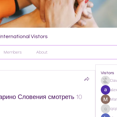
nternational Vistors
Members
About
Vistors
Dav
ale
арино Словения смотреть 10 
Man
qiq
qiqi772