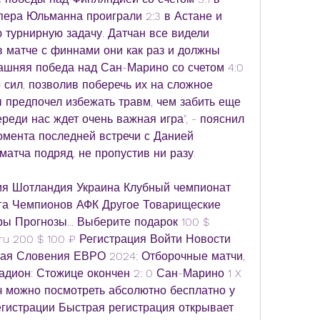
ера Юльманна проиграли 2:3 в Астане и 
турнирную задачу. Датчан все видели 
 матче с финнами они как раз и должны 
машняя победа над Сан-Марино со счетом 4:0 
 сил, позволив поберечь их на сложное 
 предпочел избежать травм, чем забить еще 
ереди нас ждет очень важная игра", - пояснил 
мента последней встречи с Данией 
атча подряд, не пропустив ни разу.
я Шотландия Украина Клубный чемпионат 
га Чемпионов АФК Другое Товарищеские 
ы Прогнозы... Выберите подарок 100 $ 
ru 200 $ 100 ₽ Регистрация Войти Новости 
ая Словения ЕВРО 2024: Отборочные матчи, 
адион: Стожице окончен 2: 0 Сан-Марино 1 X 
атч можно посмотреть абсолютно бесплатно у 
гистрации Быстрая регистрация открывает 