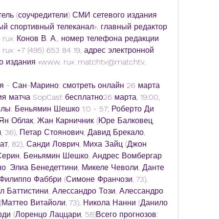
ель (соучредители) СМИ сетевого издания 
й спортивный телеканал», главный редактор 
u»: Конов В. А., номер телефона редакции 
»: +7 (495) 653 84 19, адрес электронной 
 издания «www. ru»: matchtv@matchtv.
я - Сан-Марино: смотреть онлайн 26 марта 
ия матча SopCast бесплатно26 марта, 19:00, 
лы: Беньямин Шешко 1:0 - 57; Роберто Ди 
: Ян Облак, Жан Карничник (Юре Балковец, 
, 36), Петар Стоянович, Давид Брекало, 
т, 82), Санди Ловрич, Миха Зайц (Джон 
 Серин, Беньямин Шешко, Андрес Вомбергар 
о: Элиа Бенедеттини, Микеле Чеволи, Данте 
 Филиппо Фаббри (Симоне Франчози, 73), 
 Баттистини, Алессандро Този, Алессандро 
Маттео Витайоли, 73), Никола Нанни (Данило 
ди (Лоренцо Лаццари, 58)Всего прогнозов: 