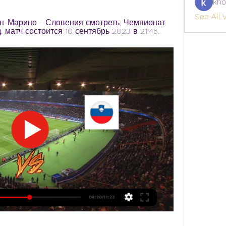
kho
See All V
н-Марино - Словения смотреть, Чемпионат 
 матч состоится 10 сентябрь 2023 в 21:45.