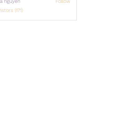
a nguyen
Follow
istors (171)