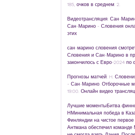
185, очков в среднем: 2.
Видеотрансляция: Сан-Марино
Сан-Марино - Словения онлай
этих
сан-марино словения смотрет
Словения и Сан-Марино в пр
закончилось с Евро-2024 по 
Прогнозы матчей: H. Словени
- Сан-Марино. Отборочные мат
19:00. Онлайн видео трансляц
Лучшие моментыБитва финнов
НМинимальная победа в Казах
Финляндии на чистое первое 
Антмана обеспечил команде М
не смогла взять Дания. После