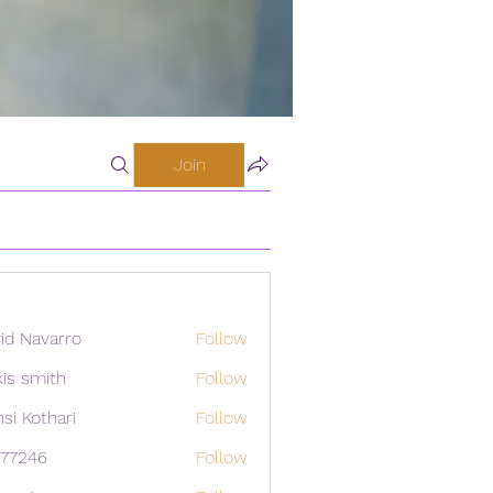
Join
id Navarro
Follow
xis smith
Follow
si Kothari
Follow
i77246
Follow
46