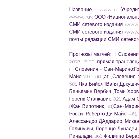
Название — www. ru. Учредит
«www. ru»: ООО «Национальны
СМИ сетевого издания «www. r
СМИ сетевого издания «www. ru
почты редакции СМИ сетевого
Прогнозы матчей: H. Словени
2023, 19:00, прямая трансляц
H. Словения - Сан-Марино:Го
Майо 2:0 - 60 (аг. )Словения
58), Яка Бийол (Ваня Дркушич
Беньямин Вербич (Томи Хорва
Горенк Станкавик, 82), Адам
(Жан Випотник, 58)Сан-Марин
Росси (Роберто Ди Майо, 46),
Алессандро ДАддарио, Микаэл
Голинуччи, Лоренцо Лунадеи (
Ринальди, 86), Филиппо Берар