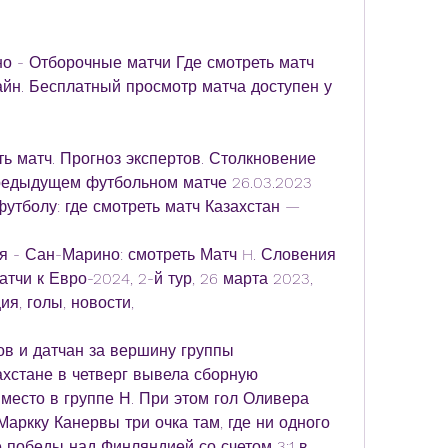
 - Отборочные матчи Где смотреть матч 
н. Бесплатный просмотр матча доступен у 
ь матч. Прогноз экспертов. Столкновение 
едыдущем футбольном матче 26.03.2023 
футболу: где смотреть матч Казахстан —
я - Сан-Марино: смотреть Матч H. Словения 
чи к Евро-2024, 2-й тур, 26 марта 2023, 
ия, голы, новости,
 и датчан за вершину группы 
стане в четверг вывела сборную 
место в группе Н. При этом гол Оливера 
аркку Канервы три очка там, где ни одного 
 победы над Финляндией со счетом 3:1 в 