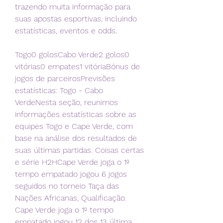
trazendo muita informação para 
suas apostas esportivas, incluindo 
estatísticas, eventos e odds.
Togo0 golosCabo Verde2 golos0 
vitórias0 empates1 vitóriaBónus de 
jogos de parceirosPrevisões 
estatísticas: Togo - Cabo 
VerdeNesta seção, reunimos 
informações estatísticas sobre as 
equipes Togo e Cape Verde, com 
base na análise dos resultados de 
suas últimas partidas. Coisas certas 
e série H2HCape Verde joga o 1º 
tempo empatado jogou 6 jogos 
seguidos no torneio Taça das 
Nações Africanas, Qualificação. 
Cape Verde joga o 1º tempo 
empatado jogou 12 dos 13 última 