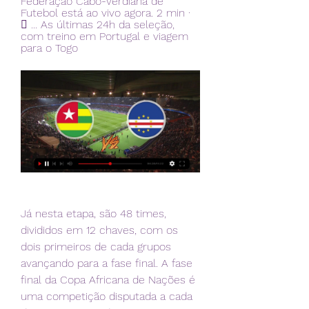
Federação Cabo-verdiana de 
Futebol está ao vivo agora. 2 min · 
󰟠 ... As últimas 24h da seleção, 
com treino em Portugal e viagem 
para o Togo
Já nesta etapa, são 48 times, 
divididos em 12 chaves, com os 
dois primeiros de cada grupos 
avançando para a fase final. A fase 
final da Copa Africana de Nações é 
uma competição disputada a cada 