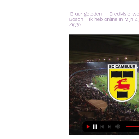
13 uur geleden — Eredivisie-wed
Bosch ... Ik heb online in Mijn
Ziggo ...