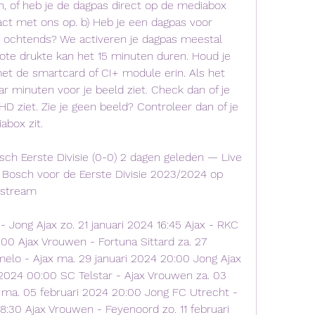
n, of heb je de dagpas direct op de mediabox 
t met ons op. b) Heb je een dagpas voor 
s ochtends? We activeren je dagpas meestal 
rote drukte kan het 15 minuten duren. Houd je 
met de smartcard of CI+ module erin. Als het 
r minuten voor je beeld ziet. Check dan of je 
HD ziet. Zie je geen beeld? Controleer dan of je 
abox zit.
h Eerste Divisie (0-0) 2 dagen geleden — Live 
osch voor de Eerste Divisie 2023/2024 op 
 stream
- Jong Ajax zo. 21 januari 2024 16:45 Ajax - RKC 
:00 Ajax Vrouwen - Fortuna Sittard za. 27 
melo - Ajax ma. 29 januari 2024 20:00 Jong Ajax 
 2024 00:00 SC Telstar - Ajax Vrouwen za. 03 
 ma. 05 februari 2024 20:00 Jong FC Utrecht - 
18:30 Ajax Vrouwen - Feyenoord zo. 11 februari 