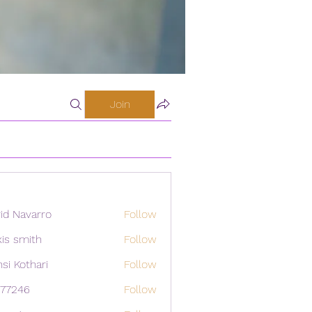
Join
id Navarro
Follow
xis smith
Follow
si Kothari
Follow
i77246
Follow
46