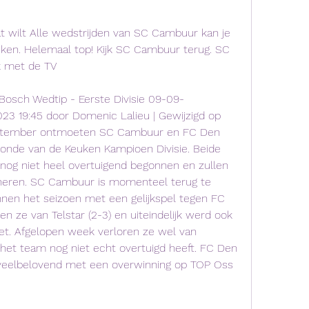
at wilt Alle wedstrijden van SC Cambuur kan je 
ken. Helemaal top! Kijk SC Cambuur terug. SC 
k met de TV
osch Wedtip - Eerste Divisie 09-09-
3 19:45 door Domenic Lalieu | Gewijzigd op 
ptember ontmoeten SC Cambuur en FC Den 
lronde van de Keuken Kampioen Divisie. Beide 
nog niet heel overtuigend begonnen en zullen 
cheren. SC Cambuur is momenteel terug te 
nen het seizoen met een gelijkspel tegen FC 
 ze van Telstar (2-3) en uiteindelijk werd ook 
zet. Afgelopen week verloren ze wel van 
het team nog niet echt overtuigd heeft. FC Den 
veelbelovend met een overwinning op TOP Oss 