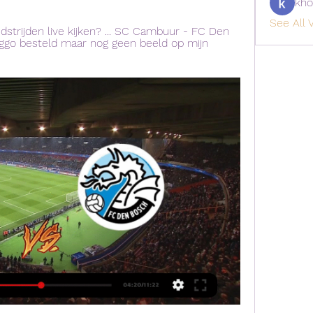
kho
See All V
strijden live kijken? ... SC Cambuur - FC Den 
 Ziggo besteld maar nog geen beeld op mijn 