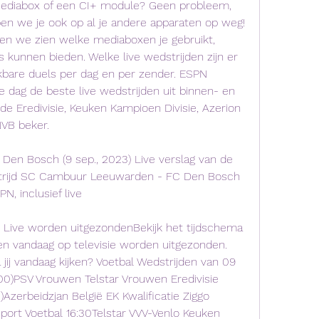
Mediabox of een CI+ module? Geen probleem, 
n we je ook op al je andere apparaten op weg! 
nnen we zien welke mediaboxen je gebruikt, 
s kunnen bieden. Welke live wedstrijden zijn er 
are duels per dag en per zender. ESPN 
 dag de beste live wedstrijden uit binnen- en 
de Eredivisie, Keuken Kampioen Divisie, Azerion 
VB beker.
n Bosch (9 sep., 2023) Live verslag van de 
trijd SC Cambuur Leeuwarden - FC Den Bosch 
, inclusief live
 Live worden uitgezondenBekijk het tijdschema 
en vandaag op televisie worden uitgezonden. 
jij vandaag kijken? Voetbal Wedstrijden van 09 
0)PSV Vrouwen Telstar Vrouwen Eredivisie 
zerbeidzjan België EK Kwalificatie Ziggo 
port Voetbal 16:30Telstar VVV-Venlo Keuken 