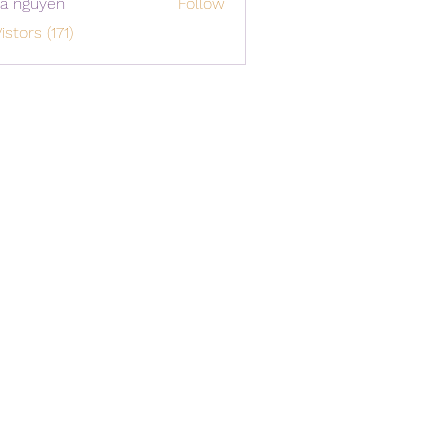
a nguyen
Follow
istors (171)