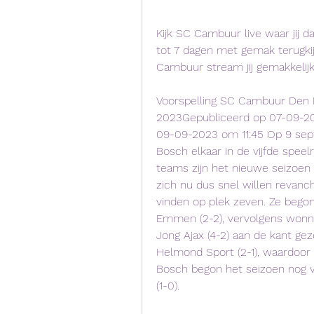
Kijk SC Cambuur live waar jij d
tot 7 dagen met gemak terugkij
Cambuur stream jij gemakkelij
Voorspelling SC Cambuur Den B
2023Gepubliceerd op 07-09-202
09-09-2023 om 11:45 Op 9 se
Bosch elkaar in de vijfde spee
teams zijn het nieuwe seizoen 
zich nu dus snel willen revan
vinden op plek zeven. Ze begon
Emmen (2-2), vervolgens wonnen
Jong Ajax (4-2) aan de kant ge
Helmond Sport (2-1), waardoor 
Bosch begon het seizoen nog 
(1-0).