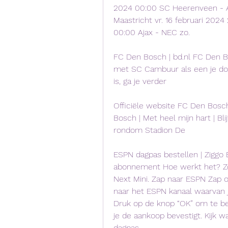
2024 00:00 SC Heerenveen - Aj
Maastricht vr. 16 februari 2024
00:00 Ajax - NEC zo.
FC Den Bosch | bd.nl FC Den B
met SC Cambuur als een je door
is, ga je verder
Officiële website FC Den Bosch
Bosch | Met heel mijn hart | Bli
rondom Stadion De
ESPN dagpas bestellen | Ziggo 
abonnement Hoe werkt het? Zo 
Next Mini. Zap naar ESPN Zap o
naar het ESPN kanaal waarvan j
Druk op de knop “OK” om te bes
je de aankoop bevestigt. Kijk w
dagpas.