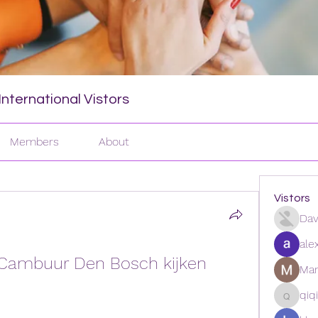
nternational Vistors
Members
About
Vistors
Dav
ale
Cambuur Den Bosch kijken 
Man
qiq
qiqi772