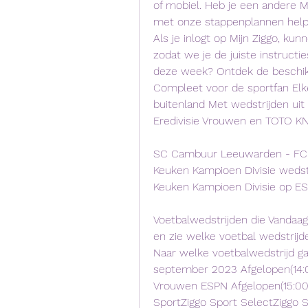
of mobiel. Heb je een andere 
met onze stappenplannen helpe
Als je inlogt op Mijn Ziggo, ku
zodat we je de juiste instructie
deze week? Ontdek de beschikb
Compleet voor de sportfan Elke
buitenland Met wedstrijden uit 
Eredivisie Vrouwen en TOTO KN
SC Cambuur Leeuwarden - FC De
Keuken Kampioen Divisie weds
Keuken Kampioen Divisie op ESPN
Voetbalwedstrijden die Vandaag
en zie welke voetbal wedstrijd
Naar welke voetbalwedstrijd ga 
september 2023 Afgelopen(14:0
Vrouwen ESPN Afgelopen(15:00)A
SportZiggo Sport SelectZiggo S