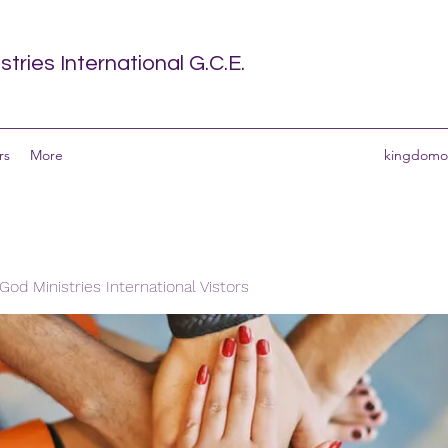
tries International G.C.E.
rs
More
kingdomof
od Ministries International Vistors