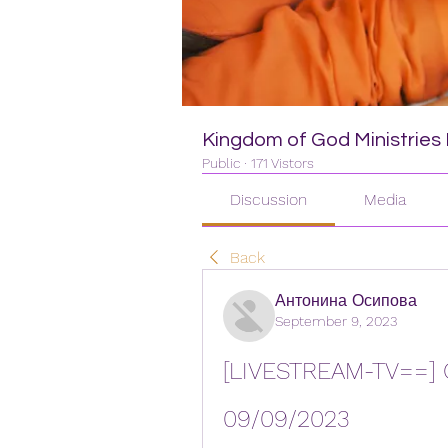
Kingdom of God Ministries I
Public
·
171 Vistors
Discussion
Media
Back
Антонина Осипова
September 9, 2023
[LIVESTREAM-TV==] 
09/09/2023