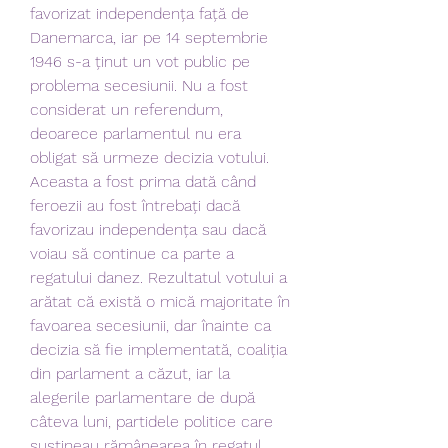
favorizat independența față de 
Danemarca, iar pe 14 septembrie 
1946 s-a ținut un vot public pe 
problema secesiunii. Nu a fost 
considerat un referendum, 
deoarece parlamentul nu era 
obligat să urmeze decizia votului. 
Aceasta a fost prima dată când 
feroezii au fost întrebați dacă 
favorizau independența sau dacă 
voiau să continue ca parte a 
regatului danez. Rezultatul votului a 
arătat că există o mică majoritate în 
favoarea secesiunii, dar înainte ca 
decizia să fie implementată, coaliția 
din parlament a căzut, iar la 
alegerile parlamentare de după 
câteva luni, partidele politice care 
susțineau rămânearea în regatul 