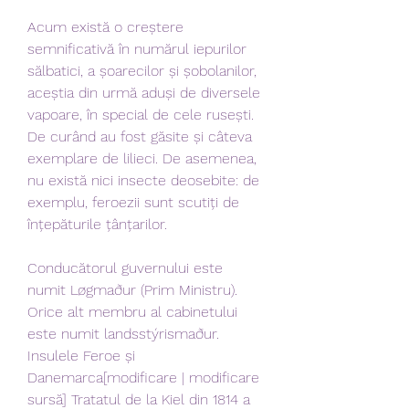
Acum există o creștere 
semnificativă în numărul iepurilor 
sălbatici, a șoarecilor și șobolanilor, 
aceștia din urmă aduși de diversele 
vapoare, în special de cele rusești. 
De curând au fost găsite și câteva 
exemplare de lilieci. De asemenea, 
nu există nici insecte deosebite: de 
exemplu, feroezii sunt scutiți de 
înțepăturile țânțarilor.
Conducătorul guvernului este 
numit Løgmaður (Prim Ministru). 
Orice alt membru al cabinetului 
este numit landsstýrismaður. 
Insulele Feroe și 
Danemarca[modificare | modificare 
sursă] Tratatul de la Kiel din 1814 a 