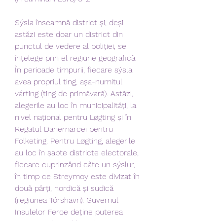
Sýsla înseamnă district și, deși 
astăzi este doar un district din 
punctul de vedere al poliției, se 
înțelege prin el regiune geografică. 
În perioade timpurii, fiecare sýsla 
avea propriul ting, așa-numitul 
várting (ting de primăvară). Astăzi, 
alegerile au loc în municipalități, la 
nivel național pentru Løgting și în 
Regatul Danemarcei pentru 
Folketing. Pentru Løgting, alegerile 
au loc în șapte districte electorale, 
fiecare cuprinzând câte un sýslur, 
în timp ce Streymoy este divizat în 
două părți, nordică și sudică 
(regiunea Tórshavn). Guvernul 
Insulelor Feroe deține puterea 