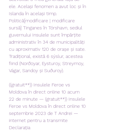
ele. Același fenomen a avut loc și în 
Islanda în același timp. 
Politică[modificare | modificare 
sursă] Tinganes în Tórshavn, sediul 
guvernului Insulele sunt împărțite 
administrativ în 34 de municipalități 
cu aproximativ 120 de orașe și sate. 
Tradițional, există 6 sýslur, acestea 
fiind (Norðoyar, Eysturoy, Streymoy, 
Vágar, Sandoy și Suðuroy).
((gratuit**)) Insulele Feroe vs 
Moldova în direct online 10 acum 
22 de minute — (gratuit**)) Insulele 
Feroe vs Moldova în direct online 10 
septembrie 2023 de T Andrei — 
internet pentru a transmite 
Declarația