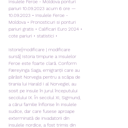
Insulele Feroe - Moldova ponturi 
pariuri 10.09.2023 acum 6 ore — 
10.09.2023 • Insulele Feroe - 
Moldova • Pronosticuri si ponturi 
pariuri gratis • Calificari Euro 2024 • 
cote pariuri • statistici •
Istorie[modificare | modificare 
sursă] Istoria timpurie a Insulelor 
Feroe este foarte clară. Conform 
Færeyinga Saga, emigranții care au 
părăsit Norvegia pentru a scăpa de 
tirania lui Harald I al Norvegiei, au 
sosit pe insule în jurul începutului 
secolului IX. În secolul XI, Sigmund, 
a cărui familie înflorise în insulele 
sudice, dar care fusese aproape 
exterminată de invadatorii din 
insulele nordice, a fost trimis din 