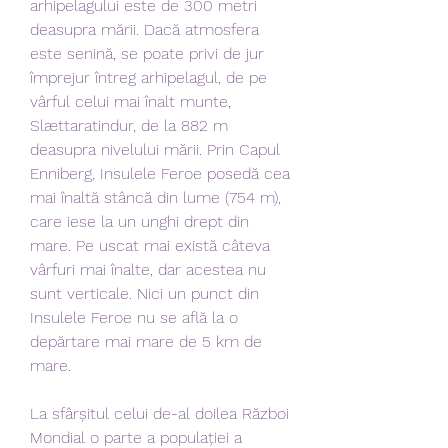
arhipelagului este de 300 metri 
deasupra mării. Dacă atmosfera 
este senină, se poate privi de jur 
împrejur întreg arhipelagul, de pe 
vârful celui mai înalt munte, 
Slættaratindur, de la 882 m 
deasupra nivelului mării. Prin Capul 
Enniberg, Insulele Feroe posedă cea 
mai înaltă stâncă din lume (754 m), 
care iese la un unghi drept din 
mare. Pe uscat mai există câteva 
vârfuri mai înalte, dar acestea nu 
sunt verticale. Nici un punct din 
Insulele Feroe nu se află la o 
depărtare mai mare de 5 km de 
mare.
La sfârșitul celui de-al doilea Război 
Mondial o parte a populației a 