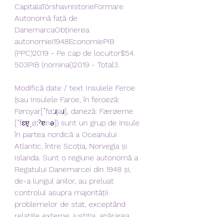
CapitalaTórshavnIstorieFormare 
Autonomă față de 
DanemarcaObținerea 
autonomiei1948EconomiePIB 
(PPC)2019 - Pe cap de locuitor$54. 
503PIB (nominal)2019 - Total3.
Modifică date / text Insulele Feroe 
(sau Insulele Faroe, în feroeză: 
Føroyar[ˈføːɹjaɹ], daneză: Færøerne 
[ˈfɛɐ̯ˌøːˀɐnə]) sunt un grup de insule 
în partea nordică a Oceanului 
Atlantic, între Scoția, Norvegia și 
Islanda. Sunt o regiune autonomă a 
Regatului Danemarcei din 1948 și, 
de-a lungul anilor, au preluat 
controlul asupra majorității 
problemelor de stat, exceptând 
relațiile externe, justiția, apărarea. 