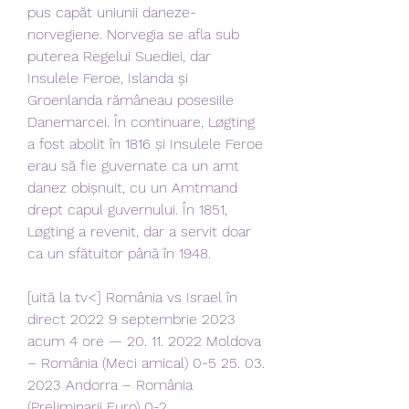
pus capăt uniunii daneze-
norvegiene. Norvegia se afla sub 
puterea Regelui Suediei, dar 
Insulele Feroe, Islanda și 
Groenlanda rămâneau posesiile 
Danemarcei. În continuare, Løgting 
a fost abolit în 1816 și Insulele Feroe 
erau să fie guvernate ca un amt 
danez obișnuit, cu un Amtmand 
drept capul guvernului. În 1851, 
Løgting a revenit, dar a servit doar 
ca un sfătuitor până în 1948.
[uită la tv<] România vs Israel în 
direct 2022 9 septembrie 2023 
acum 4 ore — 20. 11. 2022 Moldova 
– România (Meci amical) 0-5 25. 03. 
2023 Andorra – România 
(Preliminarii Euro) 0-2