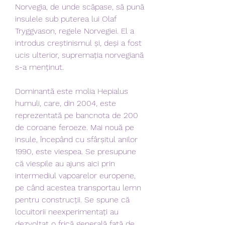
Norvegia, de unde scăpase, să pună 
insulele sub puterea lui Olaf 
Tryggvason, regele Norvegiei. El a 
introdus creștinismul și, deși a fost 
ucis ulterior, supremația norvegiană 
s-a menținut.
Dominantă este molia Hepialus 
humuli, care, din 2004, este 
reprezentată pe bancnota de 200 
de coroane feroeze. Mai nouă pe 
insule, începând cu sfârșitul anilor 
1990, este viespea. Se presupune 
că viespile au ajuns aici prin 
intermediul vapoarelor europene, 
pe când acestea transportau lemn 
pentru construcții. Se spune că 
locuitorii neexperimentați au 
dezvoltat o frică generală față de 