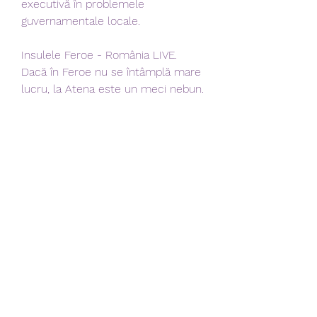
executivă în problemele 
guvernamentale locale.
Insulele Feroe - România LIVE. 
Dacă în Feroe nu se întâmplă mare 
lucru, la Atena este un meci nebun. 
3 - 3 între Grecia şi Ungaria. 
Insulele Feroe - România LIVE. 
Jocul tricolorilor nu străluceşte, 
însă scorul este liniştitor, iar insularii 
nu par capabili de o revenire. 
Insulele Feroe - România LIVE. 
GOOOOL România. Reuşită superbă 
a lui Budescu, jucătorul de care 
avea nevoie echipa naţională. 0 - 2 
la pauză.
[FOTBAL<<] Zimbru vs Fenerbahçe 
în direct online 1 august 20 Fiorita 