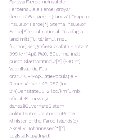
FøroyarFærøerneInsulele 
FeroeInsulele FeroeFøroyar 
(feroeză)Færøerne (daneză) Drapelul 
Insulelor Feroe[*] Stema Insulelor 
Feroe[*]Imnul național: Tú alfagra 
land mítt(Tu, tărâmul meu 
frumos)GeografieSuprafață - totală1, 
399 km²Apă (%)0, 5Cel mai înalt 
punct Slættaratindur[*] (880 m) 
VeciniIslanda Fus 
orarUTC+1PopulațiePopulație - 
Recensământ 49, 267 (locul 
214)Densitate35, 2 loc/km²Limbi 
oficialeFeroeză și 
danezăGuvernareSistem 
politicteritoriu autonomPrime 
Minister of the Faroe Islands⁠(d) 
Aksel V. Johannesen[*][1] 
LegislativLøgting⁠(d) 