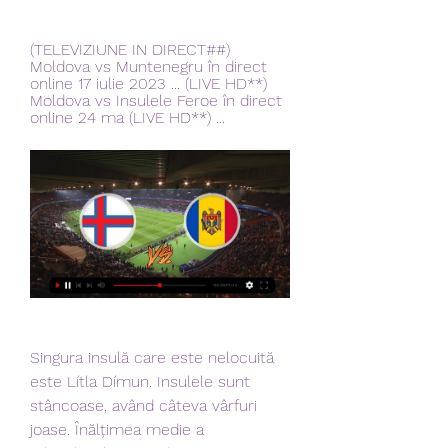
(TELEVIZIUNE IN DIRECT##) 
Moldova vs Muntenegru în direct 
online 17 iulie 2023 ... (LIVE HD**) 
Moldova vs Insulele Feroe în direct 
online 24 ma (LIVE HD**) ...
Singura insulă care este nelocuită 
este Lítla Dímun. Insulele sunt 
stâncoase, având câteva vârfuri 
joase. Înălțimea medie a 