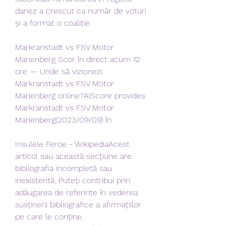
danez a crescut ca număr de voturi 
și a format o coaliție.
Markranstadt vs FSV Motor 
Marienberg Scor în direct acum 12 
ore — Unde să vizionezi 
Markranstadt vs FSV Motor 
Marienberg online?AiScore provides 
Markranstadt vs FSV Motor 
Marienberg(2023/09/09) în
Insulele Feroe - WikipediaAcest 
articol sau această secțiune are 
bibliografia incompletă sau 
inexistentă. Puteți contribui prin 
adăugarea de referințe în vederea 
susținerii bibliografice a afirmațiilor 
pe care le conține. 