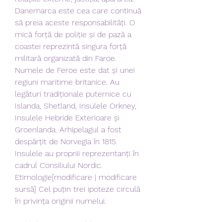
Danemarca este cea care continuă 
să preia aceste responsabilități. O 
mică forță de poliție și de pază a 
coastei reprezintă singura forță 
militară organizată din Faroe. 
Numele de Feroe este dat și unei 
regiuni maritime britanice. Au 
legături tradiționale puternice cu 
Islanda, Shetland, Insulele Orkney, 
Insulele Hebride Exterioare și 
Groenlanda. Arhipelagul a fost 
despărțit de Norvegia în 1815. 
Insulele au propriii reprezentanți în 
cadrul Consiliului Nordic. 
Etimologie[modificare | modificare 
sursă] Cel puțin trei ipoteze circulă 
în privința originii numelui.