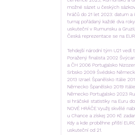
možné sázet u českých sázkovýc
hráčů do 21 let 2023: datum a i
turnaj pořádaný každé dva roky
uskuteční v Rumunsku a Gruzii, 
Česká reprezentace se na EURO
Tehdejší národní tým U21 vedl t
Poražený finalista 2002 Švýca
a ČH 2006 Portugalsko Nizoze
Srbsko 2009 Švédsko Německo 
2013 Izrael Španělsko Itálie 2
Německo Španělsko 2019 Itáli
Německo Portugalsko 2023 Rum
si hráčské statistiky na Euru
NOVÉ HRÁČE Využij skvělé nabídk
u Chance a získej 200 Kč zad
Kdy a kde proběhne příští EURO
uskuteční od 21.