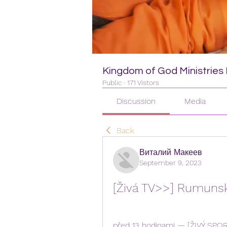
Kingdom of God Ministries I
Public
·
171 Vistors
Discussion
Media
Back
Виталий Макеев
September 9, 2023
[Živá TV>>] Rumunsko
před 13 hodinami — [ŽIVÝ SPOR