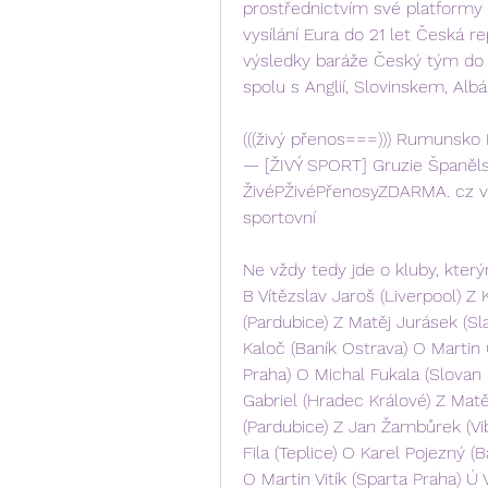
prostřednictvím své platformy 
vysílání Eura do 21 let Česká re
výsledky baráže Český tým do 21
spolu s Anglií, Slovinskem, Alb
(((živý přenos===))) Rumunsko I
— [ŽIVÝ SPORT] Gruzie Španěls
ŽivéPŽivéPřenosyZDARMA. cz váš
sportovní
Ne vždy tedy jde o kluby, kterým
B Vítězslav Jaroš (Liverpool) Z
(Pardubice) Z Matěj Jurásek (Sla
Kaloč (Baník Ostrava) O Martin C
Praha) O Michal Fukala (Slovan 
Gabriel (Hradec Králové) Z Matě
(Pardubice) Z Jan Žambůrek (Vib
Fila (Teplice) O Karel Pojezný (
O Martin Vitík (Sparta Praha) Ú 