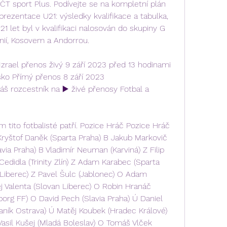
ČT sport Plus. Podívejte se na kompletní plán 
prezentace U21: výsledky kvalifikace a tabulka, 
 let byl v kvalifikaci nalosován do skupiny G 
ánií, Kosovem a Andorrou.
zrael přenos živý 9 září 2023 před 13 hodinami 
ko Přímý přenos 8 září 2023 
 rozcestník na ▶️ živé přenosy Fotbal a 
 tito fotbalisté patří. Pozice Hráč Pozice Hráč 
 Kryštof Daněk (Sparta Praha) B Jakub Markovič 
via Praha) B Vladimír Neuman (Karviná) Z Filip 
edidla (Trinity Zlín) Z Adam Karabec (Sparta 
Liberec) Z Pavel Šulc (Jablonec) O Adam 
j Valenta (Slovan Liberec) O Robin Hranáč 
org FF) O David Pech (Slavia Praha) Ú Daniel 
Baník Ostrava) Ú Matěj Koubek (Hradec Králové) 
Vasil Kušej (Mladá Boleslav) O Tomáš Vlček 