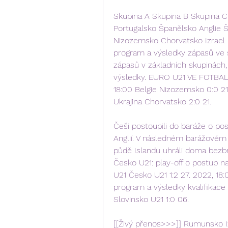
Skupina A Skupina B Skupina 
Portugalsko Španělsko Anglie Š
Nizozemsko Chorvatsko Izrael It
program a výsledky zápasů ve 
zápasů v základních skupinách,
výsledky. EURO U21 VE FOTBAL
18:00 Belgie Nizozemsko 0:0 21. 
Ukrajina Chorvatsko 2:0 21.
Češi postoupili do baráže o pos
Anglií. V následném barážovém 
půdě Islandu uhráli doma bezbr
Česko U21: play-off o postup na
U21 Česko U21 1:2 27. 2022, 18:
program a výsledky kvalifikace
Slovinsko U21 1:0 06.
[[Živý přenos>>>]] Rumunsko Iz