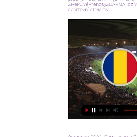
ŽivéPŽivéPřenosyZDARMA. cz váš
sportovní streamy..
července 2023, Rumunsko a Gr