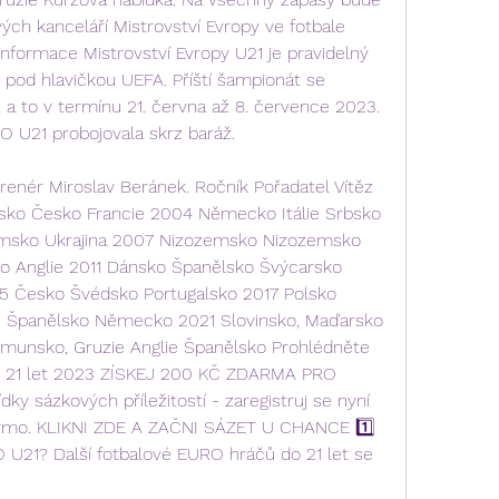
h kanceláří Mistrovství Evropy ve fotbale 
nformace Mistrovství Evropy U21 je pravidelný 
 pod hlavičkou UEFA. Příští šampionát se 
a to v termínu 21. června až 8. července 2023. 
 U21 probojovala skrz baráž.
renér Miroslav Beránek. Ročník Pořadatel Vítěz 
rsko Česko Francie 2004 Německo Itálie Srbsko 
msko Ukrajina 2007 Nizozemsko Nizozemsko 
Anglie 2011 Dánsko Španělsko Švýcarsko 
015 Česko Švédsko Portugalsko 2017 Polsko 
e Španělsko Německo 2021 Slovinsko, Maďarsko 
unsko, Gruzie Anglie Španělsko Prohlédněte 
 do 21 let 2023 ZÍSKEJ 200 KČ ZDARMA PRO 
y sázkových příležitostí - zaregistruj se nyní 
armo. KLIKNI ZDE A ZAČNI SÁZET U CHANCE 1️⃣ 
 U21? Další fotbalové EURO hráčů do 21 let se 