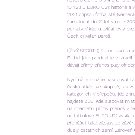
10 1:28 0 EURO U21: historie a ví
2021 připsali fotbalisté Němec
šampionát do 21 let v roce 2002,
penalty. V kádru Lvíčat byly po
Čech či Milan Baroš.
((ŽIVÝ SPORT-)) Rumunsko Izra
Fotbal jako produkt je v Izraeli 
dávají přímý přenos play off do
Nyní už je možné nakupovat také
česká utkání ve skupině, tak v
kategoriích. V přepočtu jde zhru
najdete ZDE. Kde sledovat mistr
na internetu, přímý přenos v tel
na fotbalové EURO U21 vysílala 
přenášet také zápasy ze závěreč
duely ostatních zemí. Zároveň 