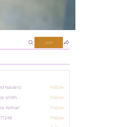
Join
id Navarro
Follow
xis smith
Follow
si Kothari
Follow
i77246
Follow
46