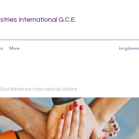
tries International G.C.E.
rs
More
kingdomof
od Ministries International Vistors