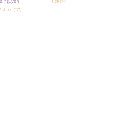
a nguyen
Follow
istors (171)