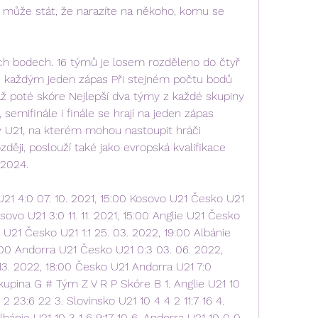
 může stát, že narazíte na někoho, komu se 
ích bodech. 16 týmů je losem rozděleno do čtyř 
s každým jeden zápas Při stejném počtu bodů 
ž poté skóre Nejlepší dva týmy z každé skupiny 
 semifinále i finále se hrají na jeden zápas 
y U21, na kterém mohou nastoupit hráči 
ději, poslouží také jako evropská kvalifikace 
 2024.
21 4:0 07. 10. 2021, 15:00 Kosovo U21 Česko U21 
sovo U21 3:0 11. 11. 2021, 15:00 Anglie U21 Česko 
o U21 Česko U21 1:1 25. 03. 2022, 19:00 Albánie 
:00 Andorra U21 Česko U21 0:3 03. 06. 2022, 
13. 2022, 18:00 Česko U21 Andorra U21 7:0 
kupina G # Tým Z V R P Skóre B 1. Anglie U21 10 
 2 23:6 22 3. Slovinsko U21 10 4 4 2 11:7 16 4. 
lbánie U21 10 3 1 6 9:17 10 6. Andorra U21 10 0 0 