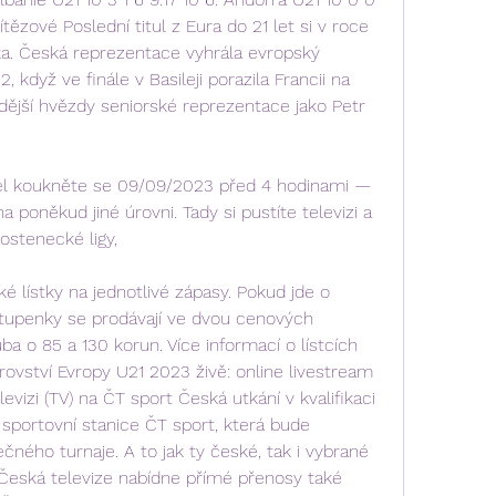
tězové Poslední titul z Eura do 21 let si v roce 
ka. Česká reprezentace vyhrála evropský 
 když ve finále v Basileji porazila Francii na 
zdější hvězdy seniorské reprezentace jako Petr 
el koukněte se 09/09/2023 před 4 hodinami — 
na poněkud jiné úrovni. Tady si pustíte televizi a 
rostenecké ligy,
 lístky na jednotlivé zápasy. Pokud jde o 
stupenky se prodávají ve dvou cenových 
ba o 85 a 130 korun. Více informací o lístcích 
ovství Evropy U21 2023 živě: online livestream 
evizi (TV) na ČT sport Česká utkání v kvalifikaci 
sportovní stanice ČT sport, která bude 
ného turnaje. A to jak ty české, tak i vybrané 
Česká televize nabídne přímé přenosy také 