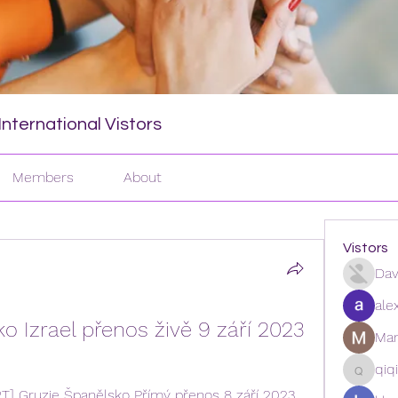
nternational Vistors
Members
About
Vistors
Dav
ale
 Izrael přenos živě 9 září 2023
Man
qiq
qiqi772
T] Gruzie Španělsko Přímý přenos 8 září 2023 