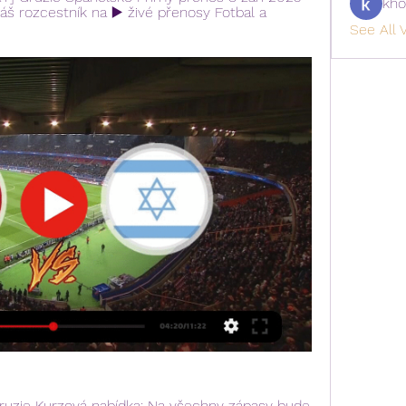
kho
 rozcestník na ▶️ živé přenosy Fotbal a 
See All V
uzie Kurzová nabídka: Na všechny zápasy bude 