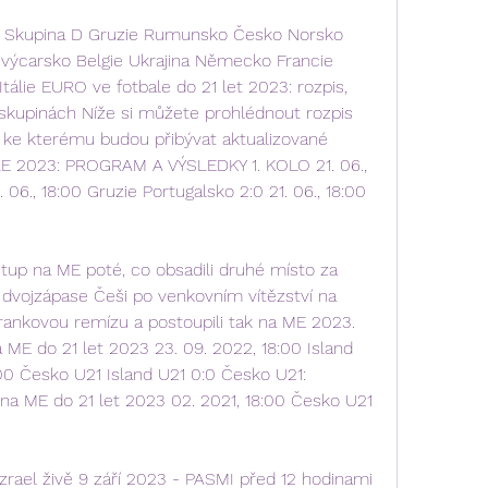
C Skupina D Gruzie Rumunsko Česko Norsko 
výcarsko Belgie Ukrajina Německo Francie 
álie EURO ve fotbale do 21 let 2023: rozpis, 
skupinách Níže si můžete prohlédnout rozpis 
 ke kterému budou přibývat aktualizované 
E 2023: PROGRAM A VÝSLEDKY 1. KOLO 21. 06., 
06., 18:00 Gruzie Portugalsko 2:0 21. 06., 18:00 
tup na ME poté, co obsadili druhé místo za 
dvojzápase Češi po venkovním vítězství na 
ankovou remízu a postoupili tak na ME 2023. 
 ME do 21 let 2023 23. 09. 2022, 18:00 Island 
00 Česko U21 Island U21 0:0 Česko U21: 
 na ME do 21 let 2023 02. 2021, 18:00 Česko U21 
rael živě 9 září 2023 - PASMI před 12 hodinami 