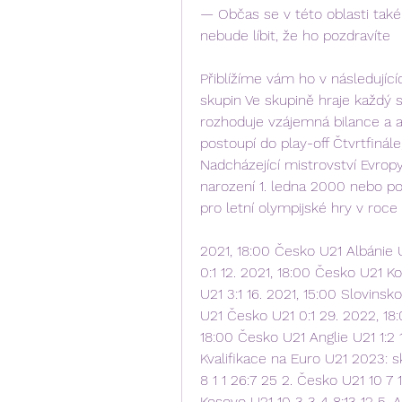
— Občas se v této oblasti také
nebude líbit, že ho pozdravíte
Přiblížíme vám ho v následujíc
skupin Ve skupině hraje každý 
rozhoduje vzájemná bilance a a
postoupí do play-off Čtvrtfinále,
Nadcházející mistrovství Evrop
narození 1. ledna 2000 nebo poz
pro letní olympijské hry v roce
2021, 18:00 Česko U21 Albánie U
0:1 12. 2021, 18:00 Česko U21 Ko
U21 3:1 16. 2021, 15:00 Slovinsk
U21 Česko U21 0:1 29. 2022, 18
18:00 Česko U21 Anglie U21 1:2 
Kvalifikace na Euro U21 2023: s
8 1 1 26:7 25 2. Česko U21 10 7 1
Kosovo U21 10 3 3 4 8:13 12 5. A