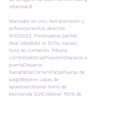
Villarreal B.
Marcador en vivo, Retransmisión y 
enfrentamientos directos 
9/10/2023. Previsualizar partido 
Real Valladolid vs Elche, equipo, 
hora de comienzo. Tribuna. 
comEstadísticasPosesiónDisparos a 
puertaDisparos 
fueraFaltasCórnersFaltasFueras de 
juegoMejores casas de 
apuestasObtener bono de 
bienvenida 122€Obtener 150% de 
bono hasta 222€Obtener 25€ en 
apuestas gratisObtener bono de 
bienvenida hasta 350%Obtener 30€ 
en apuestas gratisDetalles del 
partidoHead - to - Headúltimo 20 