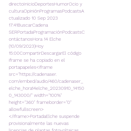
directoInicioDeportesHumorOcio y 
culturaOpiniónProgramasPodcastsA
ctualizado 10 Sep 2023 
17:41BuscarCadena 
SERPortadaProgramaciónPodcastsC
ontáctanosHora 14 Elche 
(10/09/2023)Hoy 
15:00CompartirDescargarEl código 
iframe se ha copiado en el 
portapapeles<iframe 
src="https://cadenaser. 
com/embed/audio/460/cadenaser_
elche_hora14elche_20230910_14150
0_143000/" width="100%" 
height="360" frameborder="0" 
allowfullscreen>
</iframe>PortadaElche suspende 
provisionalmente las nuevas 
licencias de plantas fotovoltaicas 