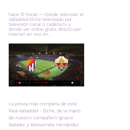
hace 12 horas — Donde televisan el 
Valladolid Elche televisado por 
televisión canal o cadena tv y 
donde ver online gratis directo por 
internet en vivo en ...
La previa más completa de este 
Real Valladolid - Elche, de la mano 
de nuestro compañero Ignacio 
Bailador y Monserrate Hernández. 