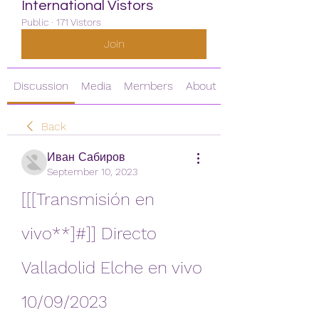
International Vistors
Public
·
171 Vistors
Join
Discussion
Media
Members
About
Back
Иван Сабиров
September 10, 2023
[[[Transmisión en 
vivo**]#]] Directo 
Valladolid Elche en vivo 
10/09/2023