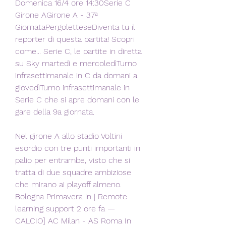
Domenica 16/4 ore 14:30Serie C 
Girone AGirone A - 37ª 
GiornataPergoletteseDiventa tu il 
reporter di questa partita! Scopri 
come... Serie C, le partite in diretta 
su Sky martedì e mercoledìTurno 
infrasettimanale in C da domani a 
giovedìTurno infrasettimanale in 
Serie C che si apre domani con le 
gare della 9a giornata.
Nel girone A allo stadio Voltini 
esordio con tre punti importanti in 
palio per entrambe, visto che si 
tratta di due squadre ambiziose 
che mirano ai playoff almeno. 
Bologna Primavera in | Remote 
learning support 2 ore fa — 
CALCIO] AC Milan - AS Roma In 