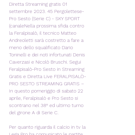
Diretta Streaming gratis 01 
settembre 2023. 45 Pergolettese-
Pro Sesto (Serie C) - SKY SPORT 
(canaleNella prossima sfida contro 
la Feralpisalò, il tecnico Matteo 
Andreoletti sarà costretto a fare a 
meno dello squalificato Dario 
Toninelli e dei noti infortunati Denis 
Caverzasi e Nicolò Bruschi. Segui 
Feralpisalò-Pro Sesto in Streaming 
Gratis e Diretta Live FERALPISALÒ-
PRO SESTO STREAMING GRATIS – 
In questo pomeriggio di sabato 22 
aprile, Feralpisalò e Pro Sesto si 
scontrano nel 38° ed ultimo turno 
del girone A di Serie C.
Per quanto riguarda il calcio in tv la 
Lega Pro ha comunicato le partite 