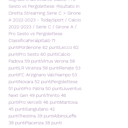
Sesto vs Pergolettese: Risultato in 
Diretta Streaming Serie C > Girone 
A 2022-2023 - TodaySport / Calcio 
2022-2023 / Serie C / Girone A / 
Pro Sesto vs Pergolettese 
ClassificaFeralpiSalò 71 
puntiPordenone 62 puntiLecco 62 
puntiPro Sesto 60 puntiCalcio 
Padova 59 puntiVirtus Verona 58 
puntiLR Vicenza 58 puntiRenate 53 
puntiFC Arzignano Valchiampo 53 
puntiNovara 52 puntiPergolettese 
51 puntiPro Patria 50 puntiJuventus 
Next Gen 49 puntiTrento 46 
puntiPro Vercelli 46 puntiMantova 
45 puntiSangiuliano 42 
puntiTriestina 39 puntiAlbinoLeffe 
38 puntiPiacenza 38 punti 