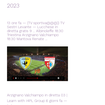
2023
13 ore fa — (TV sportiva@@@)) TV 
Sestri Levante — Lucchese in 
diretta gratis 9 ... Albinoleffe 18:30 
Triestina Arzignano Valchiampo 
18:30 Mantova Renate ...
Arzignano Valchiampo in diretta 03 | 
Learn with I4PL Group 6 giorni fa — 