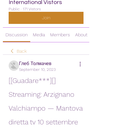
International Vistors
Public
·
171 Vistors
Join
Discussion
Media
Members
About
Back
Глеб Толмачев
September 10, 2023
[[Guadare***][] 
Streaming: Arzignano 
Valchiampo — Mantova 
diretta tv 10 settembre 