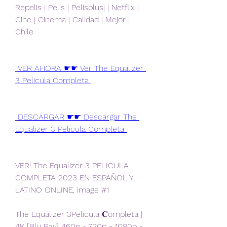
Repelis | Pelis | Pelisplus| | Netflix | 
Cine | Cinema | Calidad | Mejor | 
Chile
VER AHORA ☛☛ Ver The Equalizer 
3 Pelicula Completa 
DESCARGAR ☛☛ Descargar The 
Equalizer 3 Pelicula Completa 
VER! The Equalizer 3 PELICULA 
COMPLETA 2023 EN ESPAÑOL Y 
LATINO ONLINE, image #1
The Equalizer 3Pelicula 𝐂ompleta | 
4K [Blu Ray] 460p - 720p - 1080p - 