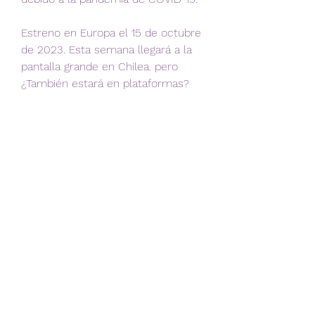
Estreno en Europa el 15 de octubre 
de 2023. Esta semana llegará a la 
pantalla grande en Chilea. pero 
¿También estará en plataformas?
The Equalizer 3 es una secuela de 
The Equalizer 3 de 2018 que lleva a 
la gran pantalla las aventuras de 
uno de los archienemigos más 
peligrosos de Spider-man de 
Marvel. De momento se desconoce 
el argumento de la Pelicula pero 
continuará con los eventos de la 
primera entrega introduciendo a 
Cletus Kasady (Woody Harrelson) 
como Carnage aka Matanza.