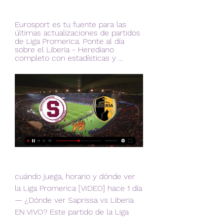
Eurosport es tu fuente para las 
últimas actualizaciones de partidos 
de Liga Promerica. Ponte al día 
sobre el Liberia - Herediano 
completo con estadísticas y ...
cuándo juega, horario y dónde ver 
la Liga Promerica [VIDEO] hace 1 día 
— ¿Dónde ver Saprissa vs Liberia 
EN VIVO? Este partido de la Liga 