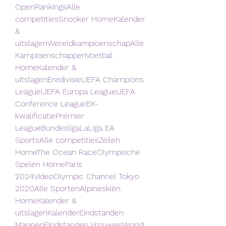
OpenRankingsAlle 
competitiesSnooker HomeKalender 
& 
uitslagenWereldkampioenschapAlle 
KampioenschappenVoetbal 
HomeKalender & 
uitslagenEredivisieUEFA Champions 
LeagueUEFA Europa LeagueUEFA 
Conference LeagueEK-
kwalificatiePremier 
LeagueBundesligaLaLiga EA 
SportsAlle competitiesZeilen 
HomeThe Ocean RaceOlympische 
Spelen HomeParis 
2024VideoOlympic Channel Tokyo 
2020Alle SportenAlpineskiën 
HomeKalender & 
uitslagenKalenderEindstanden 
MannenEindstanden VrouwenWorld 