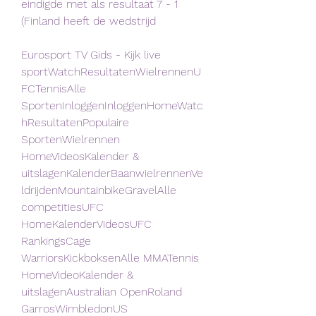
eindigde met als resultaat 7 - 1 
(Finland heeft de wedstrijd
Eurosport TV Gids - Kijk live 
sportWatchResultatenWielrennenU
FCTennisAlle 
SportenInloggenInloggenHomeWatc
hResultatenPopulaire 
SportenWielrennen 
HomeVideosKalender & 
uitslagenKalenderBaanwielrennenVe
ldrijdenMountainbikeGravelAlle 
competitiesUFC 
HomeKalenderVideosUFC 
RankingsCage 
WarriorsKickboksenAlle MMATennis 
HomeVideoKalender & 
uitslagenAustralian OpenRoland 
GarrosWimbledonUS 