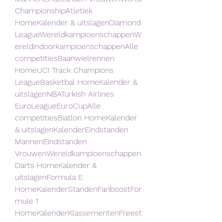
ChampionshipAtletiek 
HomeKalender & uitslagenDiamond 
LeagueWereldkampioenschappenW
ereldindoorkampioenschappenAlle 
competitiesBaanwielrennen 
HomeUCI Track Champions 
LeagueBasketbal HomeKalender & 
uitslagenNBATurkish Airlines 
EuroLeagueEuroCupAlle 
competitiesBiatlon HomeKalender 
& uitslagenKalenderEindstanden 
MannenEindstanden 
VrouwenWereldkampioenschappen
Darts HomeKalender & 
uitslagenFormula E 
HomeKalenderStandenFanboostFor
mule 1 
HomeKalenderKlassementenFreest