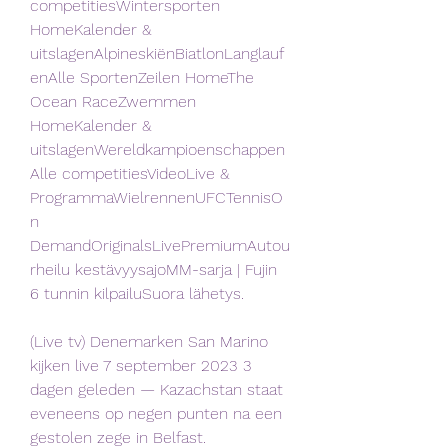
competitiesWintersporten 
HomeKalender & 
uitslagenAlpineskiënBiatlonLanglauf
enAlle SportenZeilen HomeThe 
Ocean RaceZwemmen 
HomeKalender & 
uitslagenWereldkampioenschappen
Alle competitiesVideoLive & 
ProgrammaWielrennenUFCTennisO
n 
DemandOriginalsLivePremiumAutou
rheilu kestävyysajoMM-sarja | Fujin 
6 tunnin kilpailuSuora lähetys.
(Live tv) Denemarken San Marino 
kijken live 7 september 2023 3 
dagen geleden — Kazachstan staat 
eveneens op negen punten na een 
gestolen zege in Belfast. 