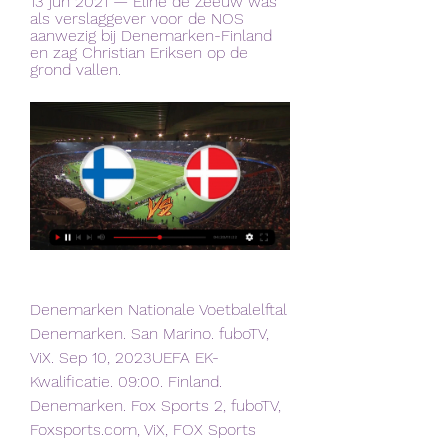
13 jun 2021 — Eline de Zeeuw was 
als verslaggever voor de NOS 
aanwezig bij Denemarken-Finland 
en zag Christian Eriksen op de 
grond vallen.
Denemarken Nationale Voetbalelftal 
Denemarken. San Marino. fuboTV, 
ViX. Sep 10, 2023UEFA EK-
Kwalificatie. 09:00. Finland. 
Denemarken. Fox Sports 2, fuboTV, 
Foxsports.com, ViX, FOX Sports