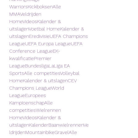
WarriorsKickboksenAlle 
MMAVeldrijden 
HomeVideosKalender & 
uitslagenVoetbal HomeKalender & 
uitslagenEredivisieUEFA Champions 
LeagueUEFA Europa LeagueUEFA 
Conference LeagueEK-
kwalificatiePremier 
LeagueBundesligaLaLiga EA 
SportsAlle competitiesVolleybal 
HomeKalender & uitslagenCEV 
Champions LeagueWorld 
LeagueEuropees 
KampioenschapAlle 
competitiesWielrennen 
HomeVideosKalender & 
uitslagenKalenderBaanwielrennenVe
ldrijdenMountainbikeGravelAlle 