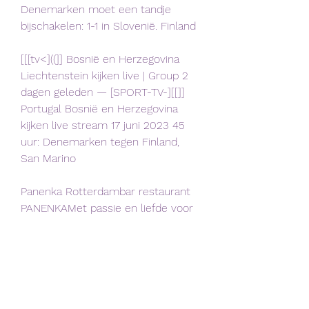
Denemarken moet een tandje 
bijschakelen: 1-1 in Slovenië. Finland
[[[tv<]((]] Bosnië en Herzegovina 
Liechtenstein kijken live | Group 2 
dagen geleden — [SPORT-TV-][[]] 
Portugal Bosnië en Herzegovina 
kijken live stream 17 juni 2023 45 
uur: Denemarken tegen Finland, 
San Marino
Panenka Rotterdambar restaurant 
PANENKAMet passie en liefde voor 
eten, drinken én sport ontstond 
Panenka. In 2015 opende het zijn 
deuren als eerste high-end 
sportsbar van Nederland. Sport 
staat hoog in het vaandel bij 
Panenka, je hoeft hier geen 