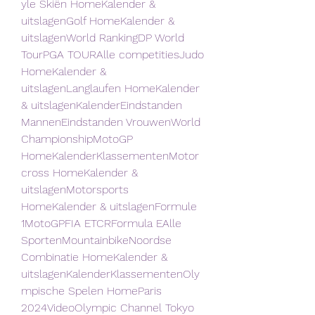
yle Skiën HomeKalender & 
uitslagenGolf HomeKalender & 
uitslagenWorld RankingDP World 
TourPGA TOURAlle competitiesJudo 
HomeKalender & 
uitslagenLanglaufen HomeKalender 
& uitslagenKalenderEindstanden 
MannenEindstanden VrouwenWorld 
ChampionshipMotoGP 
HomeKalenderKlassementenMotor
cross HomeKalender & 
uitslagenMotorsports 
HomeKalender & uitslagenFormule 
1MotoGPFIA ETCRFormula EAlle 
SportenMountainbikeNoordse 
Combinatie HomeKalender & 
uitslagenKalenderKlassementenOly
mpische Spelen HomeParis 
2024VideoOlympic Channel Tokyo 