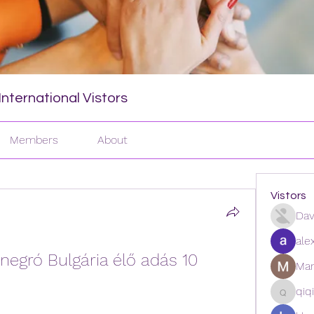
nternational Vistors
Members
About
Vistors
Dav
ale
egró Bulgária élő adás 10 
Man
qiq
qiqi772