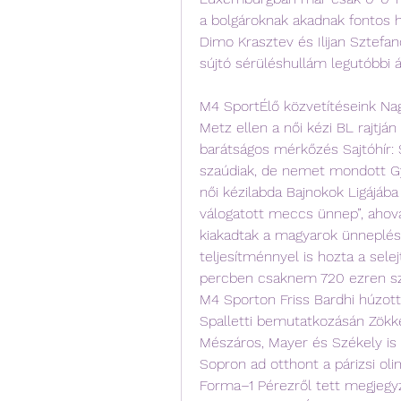
a bolgároknak akadnak fontos hi
Dimo Krasztev és Ilijan Sztefan
sújtó sérüléshullám legutóbbi 
M4 SportÉlő közvetítéseink Nag
Metz ellen a női kézi BL rajtján
barátságos mérkőzés Sajtóhír: S
szaúdiak, de nemet mondott Gy
női kézilabda Bajnokok Ligájáb
válogatott meccs ünnep”, ahová
kiakadtak a magyarok ünneplésé
teljesítménnyel is hozta a sel
percben csaknem 720 ezren szu
M4 Sporton Friss Bardhi húzott
Spalletti bemutatkozásán Zök
Mészáros, Mayer és Székely is
Sopron ad otthont a párizsi oli
Forma–1 Pérezről tett megjegyz