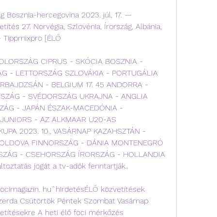
Bosznia-hercegovina 2023. júl. 17. — 
ítés 27. Norvégia, Szlovénia, Írország, Albánia, 
- Tippmixpro [ÉLŐ
YOLORSZÁG CIPRUS - SKÓCIA BOSZNIA - 
G - LETTORSZÁG SZLOVÁKIA - PORTUGÁLIA 
ZERBAJDZSÁN - BELGIUM 17. 45 ANDORRA - 
ZÁG - SVÉDORSZÁG UKRAJNA - ANGLIA 
ÁG - JAPÁN ÉSZAK-MACEDÓNIA - 
UNIORS - AZ ALKMAAR U20-AS 
UPA 2023. 10., VASÁRNAP KAZAHSZTÁN - 
MOLDOVA FINNORSZÁG - DÁNIA MONTENEGRÓ 
RSZÁG - CSEHORSZÁG ÍRORSZÁG - HOLLANDIA 
oztatás jogát a tv-adók fenntartják..
 focimagazin. huˆhirdetésÉLŐ közvetítések 
zerda Csütörtök Péntek Szombat Vasárnap 
vetítésekre A heti élő foci mérkőzés 