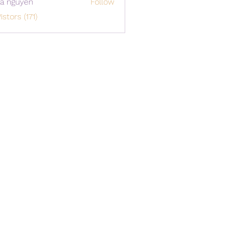
a nguyen
Follow
istors (171)