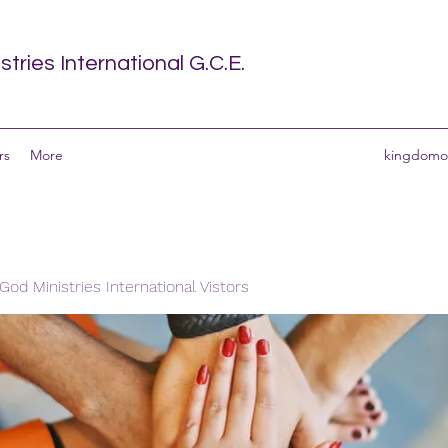
tries International G.C.E.
rs
More
kingdomof
od Ministries International Vistors