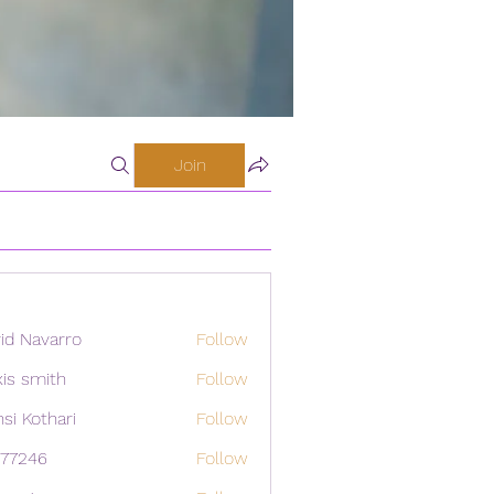
Join
id Navarro
Follow
xis smith
Follow
si Kothari
Follow
i77246
Follow
46