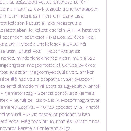
ll-lal száguldott Vettel, a Nordschleifén! 
szerint Piastri az egyik legjobb újonc Verstappen 
m fel mindent az F1-ért OTP Bank Liga 
vett kölcsön kapust a Paks Megsérült a 
atottjában, le kellett cserélni A FIFA hatályon 
 szembeni szankciót Hivatalos: 25 éves Real 
lt a DVTK Videók Értékelések a DVSC női 
 után „Brutál volt” – Valter Attilát az 
i nehéz, mindenkinek nehéz Kicsin múlt a 623 
 Ingebrigtsen megdöntötte el-Gerúzs 24 éves 
áti Krisztián: Megkönnyebbülés volt, amikor 
esébe illő nap volt a csapatnak Valerio-Bodon 
ta erről álmodom Kikapott az Egyesült Államok 
 - Németország - Szerbia döntő lesz Kiemelt 
ek – Gurulj be lassítva is! A Mosonmagyaróvár 
emerey Zsófival – 40x20 podcast Milák Kristóf 
 pólósoknál – A víz összeköt podcast Miben 
ögető Kocsi Még több hír Tokmac és Baráth nincs, 
encváros kerete a Konferencia-liga 