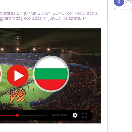
kho
See All V
vetítés 27. június 20-án, 20:45-kor kerül sor a 
rország élő adás 17 június. Ausztria, 17 ...