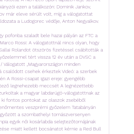
ányzói ezen a találkozón: Dominik Jankov, 
ov már eleve sérült volt, míg a válogatottat 
áldozata a Ludogorec védője, Anton Negyalkov.
y pofonba szaladt bele hazai pályán az FTC a 
 Marco Rossi: A válogatottnál nincs olyan, hogy 
allai Rolandot ötszörös fizetéssel csábították a 
őzelemmel tért vissza 12 év után a DVSC a 
a / Válogatott „Magyarországon minden 
 csalódott csehek érkeztek Videó: a szerbek 
n A Rossi-csapat igazi ereje: gyengébb 
ejtező legnehezebb meccsét A legnézettebb 
rkoltak a magyar labdarúgó-válogatottnak az 
 ki fontos pontokat az olaszok zsebéből 
kenőmentes veszprémi győzelem Tatabányán 
 győzött a szombathelyi tornászversenyen 
mpia egyik női kosárlabda selejtezőtornájának 
ése miatt kellett bocsánatot kérnie a Red Bull 