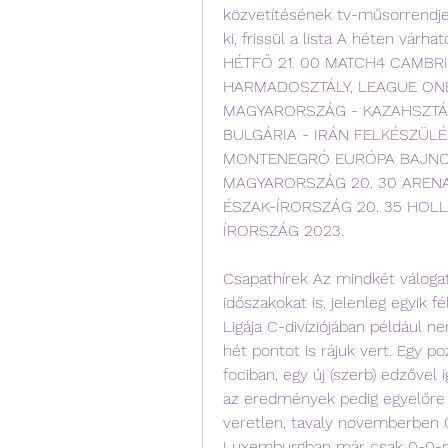
közvetítésének tv-műsorrendje 
ki, frissül a lista A héten várha
HÉTFŐ 21. 00 MATCH4 CAMBRI
HARMADOSZTÁLY, LEAGUE ONE 
MAGYARORSZÁG - KAZAHSZTÁN 
BULGÁRIA - IRÁN FELKÉSZÜLÉ
MONTENEGRÓ EURÓPA BAJNOKSÁ
MAGYARORSZÁG 20. 30 ARENA
ÉSZAK-ÍRORSZÁG 20. 35 HOL
ÍRORSZÁG 2023.
Csapathírek Az mindkét váloga
időszakokat is, jelenleg egyik 
Ligája C-divíziójában például ne
hét pontot is rájuk vert. Egy poz
fociban, egy új (szerb) edzővel 
az eredmények pedig egyelőre n
veretlen, tavaly novemberben Ci
Luxemburgban már csak 0-0-ra 