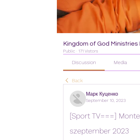
Kingdom of God Ministries I
Public
·
171 Vistors
Discussion
Media
Back
Марк Куценко
September 10, 2023
[Sport TV===] Monten
szeptember 2023