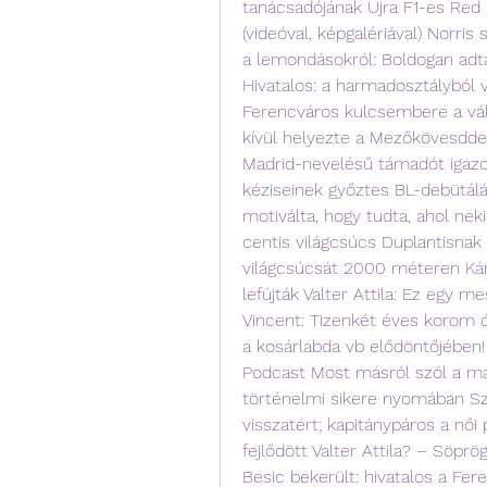
tanácsadójának Újra F1-es Red Bu
(videóval, képgalériával) Norris 
a lemondásokról: Boldogan adta
Hivatalos: a harmadosztályból 
Ferencváros kulcsembere a válog
kívül helyezte a Mezőkövesddel
Madrid-nevelésű támadót igazo
kéziseinek győztes BL-debütálása
motiválta, hogy tudta, ahol nek
centis világcsúcs Duplantisnak
világcsúcsát 2000 méteren Kárp
lefújták Valter Attila: Ez egy m
Vincent: Tizenkét éves korom ó
a kosárlabda vb elődöntőjében!
Podcast Most másról szól a mat
történelmi sikere nyomában Sz
visszatért; kapitánypáros a női
fejlődött Valter Attila? – Söpr
Besic bekerült: hivatalos a Fer