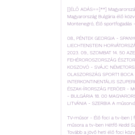
[[ÉLŐ ADÁS==]**] Magyarország 
Magyarország Bulgária élő közvet
Montenegró, Élő sportfogadás 
08., PÉNTEK GEORGIA - SPAN
LIECHTENSTEIN HORVÁTORSZÁ
2023. 09., SZOMBAT 14. 50 A
FEHÉROROSZORSZÁG ÉSZTORS
KOSZOVÓ - SVÁJC NÉMETORSZ
OLASZORSZÁG SPORT1 BOCA J
INTERKONTINENTÁLIS SZUPERK
ÉSZAK-ÍRORSZÁG FERÖER - 
- BULGÁRIA 18. 00 MAGYARO
LITVÁNIA - SZERBIA A műsorvált
TV-műsor - Élő foci a tv-ben |
műsora a tv-ben Hétfő Kedd S
Tovább a jövő heti élő foci köz