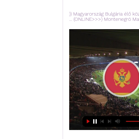
)) Magyarország Bulgária élő köz
... (ONLINE>>>) Montenegró Magya