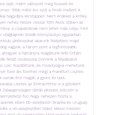
e sejti, miért változott meg Russell és 
r: Több millió érv szól a Pirelli mellett A 
ai Nagydíjra Verstappen: Nem érdekel a kritika 
yen nehéz Nézze vissza! Tóth Ákos: Ebben az 
mítva, a csapatoknak nem lehet más célja, mint 
világbajnoki ötödik könnyűsúlyú egypárban 
erklub, játékosokat akarunk felépíteni, majd 
ldog vagyok, a három pont a legfontosabb 
 ahogyan a hátrányra reagáltunk Willi Orbán: 
k félidő Szoboszlai Dominik a félpályáról 
o Loic: Küzdöttünk, és mosolyogva mehetünk 
it fizet (és fizethet még) a Frankfurt Lisztes 
-osnak érzi magát, a gyors és laza 
várja Lisztes az Eintrachthoz is a gólokért 
 Zalaegerszegen látták játszani, kölcsön is 
 Nemzetközi foci Nagy nehezen hozta a 
azeriek elleni Eb-selejtezőn Brazília és Uruguay 
te a vb-selejtezőket Videó: Messi mesteri 
ína első vb-selejtezőjén Magyaroknak kedvező 