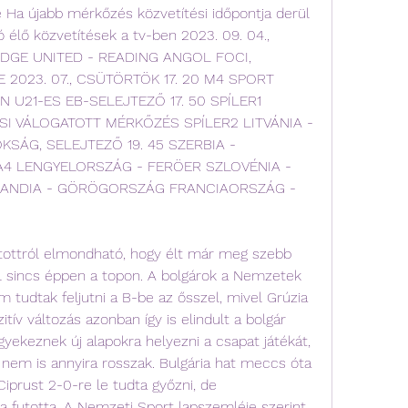
Ha újabb mérkőzés közvetítési időpontja derül 
tó élő közvetítések a tv-ben 2023. 09. 04., 
DGE UNITED - READING ANGOL FOCI, 
2023. 07., CSÜTÖRTÖK 17. 20 M4 SPORT 
U21-ES EB-SELEJTEZŐ 17. 50 SPÍLER1 
SI VÁLOGATOTT MÉRKŐZÉS SPÍLER2 LITVÁNIA - 
G, SELEJTEZŐ 19. 45 SZERBIA - 
4 LENGYELORSZÁG - FERÖER SZLOVÉNIA - 
LANDIA - GÖRÖGORSZÁG FRANCIAORSZÁG - 
tottról elmondható, hogy élt már meg szebb 
fél sincs éppen a topon. A bolgárok a Nemzetek 
m tudtak feljutni a B-be az ősszel, mivel Grúzia 
itív változás azonban így is elindult a bolgár 
igyekeznek új alapokra helyezni a csapat játékát, 
em is annyira rosszak. Bulgária hat meccs óta 
prust 2-0-re le tudta győzni, de 
futotta. A Nemzeti Sport lapszemléje szerint 