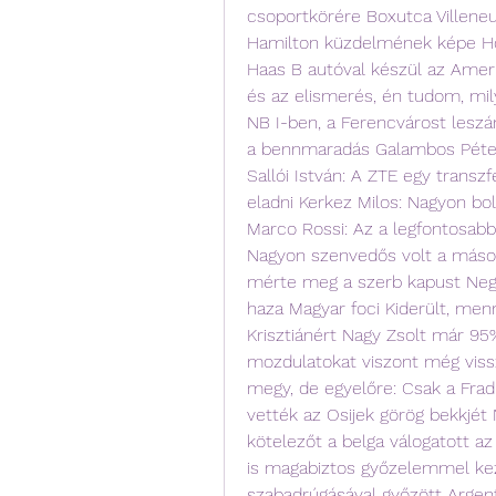
csoportkörére Boxutca Villeneuv
Hamilton küzdelmének képe Horne
Haas B autóval készül az Amerik
és az elismerés, én tudom, mil
NB I-ben, a Ferencvárost leszá
a bennmaradás Galambos Péter 
Sallói István: A ZTE egy transzf
eladni Kerkez Milos: Nagyon bo
Marco Rossi: Az a legfontosabb,
Nagyon szenvedős volt a másodi
mérte meg a szerb kapust Neg
haza Magyar foci Kiderült, menny
Krisztiánért Nagy Zsolt már 95%
mozdulatokat viszont még vissza
megy, de egyelőre: Csak a Fradi!
vették az Osijek görög bekkjét
kötelezőt a belga válogatott az 
is magabiztos győzelemmel kezd
szabadrúgásával győzött Argent