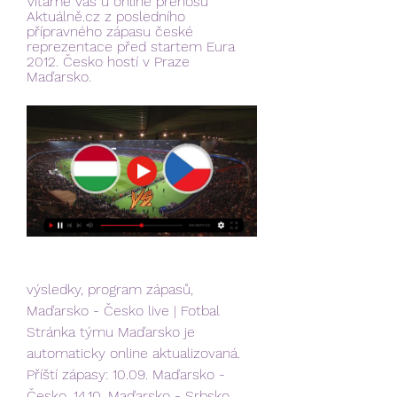
Vítáme vás u online přenosu 
Aktuálně.cz z posledního 
přípravného zápasu české 
reprezentace před startem Eura 
2012. Česko hostí v Praze 
Maďarsko.
výsledky, program zápasů, 
Maďarsko - Česko live | Fotbal 
Stránka týmu Maďarsko je 
automaticky online aktualizovaná. 
Příští zápasy: 10.09. Maďarsko - 
Česko, 14.10. Maďarsko - Srbsko, 