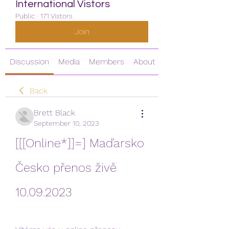
International Vistors
Public
·
171 Vistors
Join
Discussion
Media
Members
About
Back
Brett Black
September 10, 2023
[[[Online*]]=] Maďarsko 
Česko přenos živě 
10.09.2023