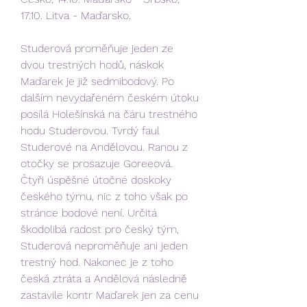
17.10. Litva - Maďarsko.
Studerová proměňuje jeden ze 
dvou trestných hodů, náskok 
Maďarek je již sedmibodový. Po 
dalším nevydařeném českém útoku 
posílá Holešínská na čáru trestného 
hodu Studerovou. Tvrdý faul 
Studerové na Andělovou. Ranou z 
otočky se prosazuje Goreeová. 
Čtyři úspěšné útočné doskoky 
českého týmu, nic z toho však po 
stránce bodové není. Určitá 
škodolibá radost pro český tým, 
Studerová neproměňuje ani jeden 
trestný hod. Nakonec je z toho 
česká ztráta a Andělová následně 
zastavile kontr Maďarek jen za cenu 