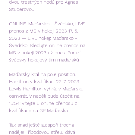
dvou trestných hodů pro Agnes 
Studerovou.
ONLINE: Maďarsko - Švédsko, LIVE 
prenos z MS v hokeji 2023 17. 5. 
2023 — LIVE hokej: Maďarsko - 
Švédsko. Sledujte online prenos na 
MS v hokeji 2023 už dnes. Porazí 
švédsky hokejový tím maďarskú
Maďarský král na pole position. 
Hamilton v kvalifikaci 22. 7. 2023 — 
Lewis Hamilton vyhrál v Maďarsku 
osmkrát. V neděli bude útočit na 
15:54: Vítejte u online přenosu z 
kvalifikace na GP Maďarska
Tak snad ještě alespoň trocha 
naděje! Tříbodovou střelu dává 