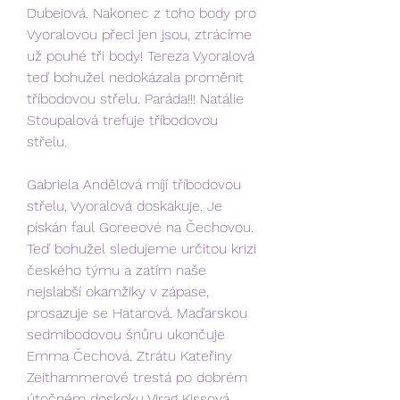
Dubeiová. Nakonec z toho body pro 
Vyoralovou přeci jen jsou, ztrácíme 
už pouhé tři body! Tereza Vyoralová 
teď bohužel nedokázala proměnit 
tříbodovou střelu. Paráda!!! Natálie 
Stoupalová trefuje tříbodovou 
střelu.
Gabriela Andělová míjí tříbodovou 
střelu, Vyoralová doskakuje. Je 
pískán faul Goreeové na Čechovou. 
Teď bohužel sledujeme určitou krizi 
českého týmu a zatím naše 
nejslabší okamžiky v zápase, 
prosazuje se Hatarová. Maďarskou 
sedmibodovou šnůru ukončuje 
Emma Čechová. Ztrátu Kateřiny 
Zeithammerové trestá po dobrém 
útočném doskoku Virag Kissová. 