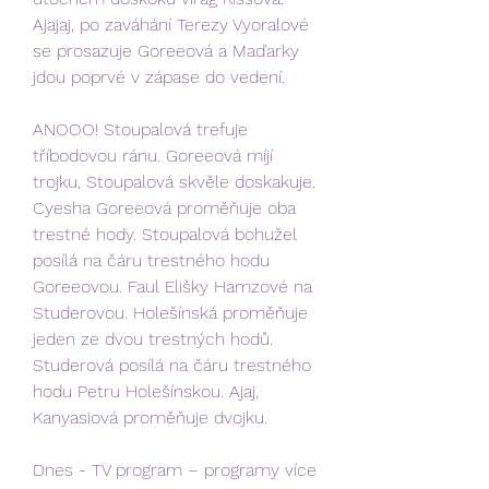
Ajajaj, po zaváhání Terezy Vyoralové 
se prosazuje Goreeová a Maďarky 
jdou poprvé v zápase do vedení.
ANOOO! Stoupalová trefuje 
tříbodovou ránu. Goreeová míjí 
trojku, Stoupalová skvěle doskakuje. 
Cyesha Goreeová proměňuje oba 
trestné hody. Stoupalová bohužel 
posílá na čáru trestného hodu 
Goreeovou. Faul Elišky Hamzové na 
Studerovou. Holešínská proměňuje 
jeden ze dvou trestných hodů. 
Studerová posílá na čáru trestného 
hodu Petru Holešínskou. Ajaj, 
Kanyasiová proměňuje dvojku.
Dnes - TV program – programy více 