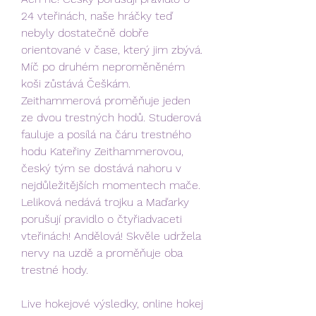
24 vteřinách, naše hráčky teď 
nebyly dostatečně dobře 
orientované v čase, který jim zbývá. 
Míč po druhém neproměněném 
koši zůstává Češkám. 
Zeithammerová proměňuje jeden 
ze dvou trestných hodů. Studerová 
fauluje a posílá na čáru trestného 
hodu Kateřiny Zeithammerovou, 
český tým se dostává nahoru v 
nejdůležitějších momentech mače. 
Leliková nedává trojku a Maďarky 
porušují pravidlo o čtyřiadvaceti 
vteřinách! Andělová! Skvěle udržela 
nervy na uzdě a proměňuje oba 
trestné hody.
Live hokejové výsledky, online hokej 