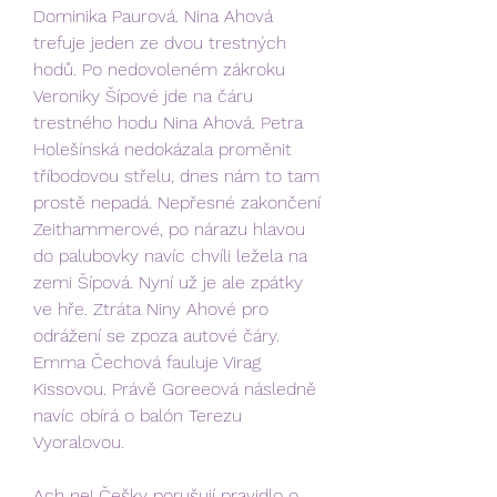
Dominika Paurová. Nina Ahová 
trefuje jeden ze dvou trestných 
hodů. Po nedovoleném zákroku 
Veroniky Šípové jde na čáru 
trestného hodu Nina Ahová. Petra 
Holešínská nedokázala proměnit 
tříbodovou střelu, dnes nám to tam 
prostě nepadá. Nepřesné zakončení 
Zeithammerové, po nárazu hlavou 
do palubovky navíc chvíli ležela na 
zemi Šípová. Nyní už je ale zpátky 
ve hře. Ztráta Niny Ahové pro 
odrážení se zpoza autové čáry. 
Emma Čechová fauluje Virag 
Kissovou. Právě Goreeová následně 
navíc obírá o balón Terezu 
Vyoralovou.
Ach ne! Češky porušují pravidlo o 