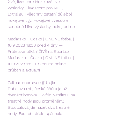
živě, livescore Hokejové live 
výsledky - livescore pro NHL, 
Extraligu i všechny ostatní důležité 
hokejové ligy. Hokejové livescore, 
konečné i live výsledky, hokej online
Maďarsko - Česko | ONLINE fotbal | 
10.9.2023 18:00 před 4 dny — 
Přátelské utkání ŽIVĚ na Sport.cz | 
Maďarsko - Česko | ONLINE fotbal | 
10.9.2023 18:00. Sledujte online 
průběh a aktuální
Zeithammerová míjí trojku. 
Dubeiová míjí, česká šňůra je už 
dvanáctibodová. Skvěle Natálie! Oba 
trestné hody jsou proměněny. 
Stoupalová jde házet dva trestné 
hody! Faul při střele spáchala 