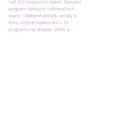
než 100 televizních stanic Televizní 
program českých i zahraničních 
stanic. Oblíbené pořady, seriály a 
filmy včetně hodnocení v TV 
programu na dnešek, zítřek a 
dalších 14
Již počtvrté v zápase vyšla 
Maďarsku střela za tři body, je 
srovnáno. Trefila se Veronika 
Kanyasiová. Oba týmy hrají dnes 
poměrně tvrdě, sudí nyní za zákrok 
na Kissovou trestá Petru 
Holešínskou. Opět jsme se dostali 
do časové tísně, ale opět to 
dokázala výborně vyřešit Natálie 
Stoupalová! Oba trestné hody jsou 
proměněny, český náskok je pouze 
jednobodový. Stoupalová posílá na 