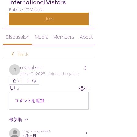
International Vistors
Public
·
171 Vistors
Join
Discussion
Media
Members
About
Back
roebelkim
roebelkim
June 2, 2026
·
joined the group.
0
2
11
コメントを追加…
最新順
engine.aszm888
6月05日