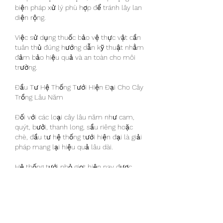
biện pháp xử lý phù hợp để tránh lây lan 
diện rộng.
Việc sử dụng thuốc bảo vệ thực vật cần 
tuân thủ đúng hướng dẫn kỹ thuật nhằm 
đảm bảo hiệu quả và an toàn cho môi 
trường.
Đầu Tư Hệ Thống Tưới Hiện Đại Cho Cây 
Trồng Lâu Năm
Đối với các loại cây lâu năm như cam, 
quýt, bưởi, thanh long, sầu riêng hoặc 
chè, đầu tư hệ thống tưới hiện đại là giải 
pháp mang lại hiệu quả lâu dài.
Hệ thống tưới nhỏ giọt hiện nay được 
đánh giá là một trong những phương 
pháp tối ưu nhất nhờ khả năng:
Tiết kiệm nước.