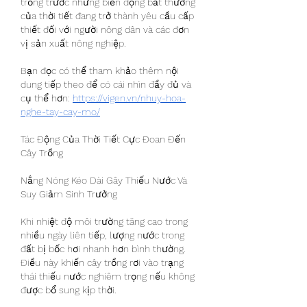
trồng trước những biến động bất thường 
của thời tiết đang trở thành yêu cầu cấp 
thiết đối với người nông dân và các đơn 
vị sản xuất nông nghiệp.
Bạn đọc có thể tham khảo thêm nội 
dung tiếp theo để có cái nhìn đầy đủ và 
cụ thể hơn: 
https://vigen.vn/nhuy-hoa-
nghe-tay-cay-mo/
Tác Động Của Thời Tiết Cực Đoan Đến 
Cây Trồng
Nắng Nóng Kéo Dài Gây Thiếu Nước Và 
Suy Giảm Sinh Trưởng
Khi nhiệt độ môi trường tăng cao trong 
nhiều ngày liên tiếp, lượng nước trong 
đất bị bốc hơi nhanh hơn bình thường. 
Điều này khiến cây trồng rơi vào trạng 
thái thiếu nước nghiêm trọng nếu không 
được bổ sung kịp thời.