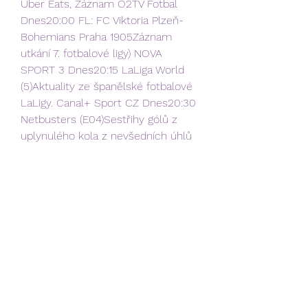
Uber Eats, Záznam O2TV Fotbal 
Dnes20:00 FL: FC Viktoria Plzeň-
Bohemians Praha 1905Záznam 
utkání 7. fotbalové ligy) NOVA 
SPORT 3 Dnes20:15 LaLiga World 
(5)Aktuality ze španělské fotbalové 
LaLigy. Canal+ Sport CZ Dnes20:30 
Netbusters (E04)Sestřihy gólů z 
uplynulého kola z nevšedních úhlů 
a kamer, které nebyly k vidění 
během přenosů ze zápasů. Sport 1 
Dnes20:30 Naživo - FotbalSeverní 
Makedonie - Itálie, Kvalifikace na 
Euro 2024, premiéra, živě, HD NOVA 
SPORT 3 Dnes20:45 LaLiga 
Chronicles (4)Magazín ze světa 
španělské fotbalové LaLigy.
Belgie - Ázerbajdžán | ONLINE | 