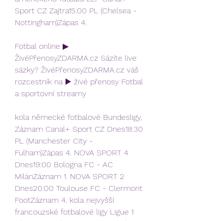
Sport CZ Zajtra15:00 PL (Chelsea - 
Nottingham)Zápas 4.
Fotbal online ▶ 
ŽivéPřenosyZDARMA.cz Sázíte live 
sázky? ŽivéPřenosyZDARMA.cz váš 
rozcestník na ▶️ živé přenosy Fotbal 
a sportovní streamy
kola německé fotbalové Bundesligy, 
Záznam Canal+ Sport CZ Dnes18:30 
PL (Manchester City - 
Fulham)Zápas 4. NOVA SPORT 4 
Dnes19:00 Bologna FC - AC 
MilánZáznam 1. NOVA SPORT 2 
Dnes20:00 Toulouse FC - Clermont 
FootZáznam 4. kola nejvyšší 
francouzské fotbalové ligy Ligue 1 