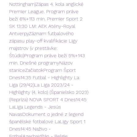
Nottingham)Zápas 4. kola anglické 
Premier League. Program práve 
beží 6%+113 min. Premier Sport 2 
SK 13:30 LM: AEK Atény-Royal 
AntverpyZáznam futbalového 
zápasu play-off kvalifikácie Ligy 
majstrov (v prestávke: 
Štúdio)Program práve beží 5%+143 
min. Dnešné programyNázov 
staniceZačiatokProgram Šport 
Dnes14:35 Futbal - Highlighty La 
Liga (29/42)La Liga 2023/24 - 
Highlighty (4. kolo) (Španielsko 2023) 
(Repríza) NOVA SPORT 4 Dnes14:45 
LaLiga Legends - Jesús 
NavasDokument o jedné z legend 
španělské fotbalové LaLigy Sport 1 
Dnes14:45 Naživo - 
FotbalAzerbajdžán - Belgie, 