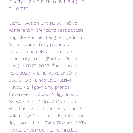
G # Tým Z V R P Skóre B 1. Belgie 3 
2 1 0 7:1 7
Canal+ Action Dnes15:55 Naživo - 
Konferenční přenosAž šest zápasů 
anglické Premier League najednou. 
Moderovaný přímý přenos s 
důrazem na góly a nejzajímavější 
momenty duelů. (Football Premier 
League 2022-2023) Žáner: sport. 
Rok: 2023. Krajina: Velká Británie. 
JOJ ŠPORT Dnes15:55 Naživo - 
Futbal - 2. ligaPriamy prenos 
futbalového zápasu 2. ligy. (naživo) 
NOVA SPORT 1 Dnes16:15 Stade 
Brestois - Stade RennesZáznam 4. 
kola nejvyšší francouzské fotbalové 
ligy Ligue 1 Uber Eats, Záznam O2TV 
Fotbal Dnes17:00 FL: FC Hradec 