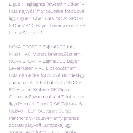
Ligue 1 Highlights (4)Sestřih utkání 4. 
kola nejvyšší francouzské fotbalové 
ligy Ligue 1 Uber Eats NOVA SPORT 
3 Dnes18:20 Bayer Leverkusen - RB 
LipskoZáznam 1.
NOVA SPORT 3 Zajtra13:00 Inter 
Milán - AC Monza BrianzaZáznam 1. 
NOVA SPORT 4 Zajtra13:00 Bayer 
Leverkusen - RB LipskoZáznam 1. 
kola německé fotbalové Bundesligy, 
Záznam O2TV Fotbal Zajtra14:00 FL: 
FC Hradec Králové-SK Sigma 
OlomoucZáznam utkání 7. fotbalové 
ligy) Premier Sport 2 SK Zajtra14:15 
Naživo - ELF: Stuttgart Surge-
Panthers WroclawPriamy prenos 
zápasu play-off Európskej ligy 
amerického futbalu ELF Canal+ 