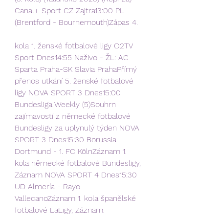
Canal+ Sport CZ Zajtra13:00 PL 
(Brentford - Bournemouth)Zápas 4.
kola 1. ženské fotbalové ligy O2TV 
Sport Dnes14:55 Naživo - ŽL: AC 
Sparta Praha-SK Slavia PrahaPřímý 
přenos utkání 5. ženské fotbalové 
ligy NOVA SPORT 3 Dnes15:00 
Bundesliga Weekly (5)Souhrn 
zajímavostí z německé fotbalové 
Bundesligy za uplynulý týden NOVA 
SPORT 3 Dnes15:30 Borussia 
Dortmund - 1. FC KölnZáznam 1. 
kola německé fotbalové Bundesligy, 
Záznam NOVA SPORT 4 Dnes15:30 
UD Almería - Rayo 
VallecanoZáznam 1. kola španělské 
fotbalové LaLigy, Záznam.