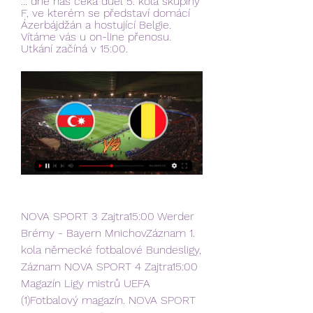
... dne nás čeká duel 5. kola skupiny 
F, ve kterém se představí domácí 
Ázerbájdžán a hostující Belgie. 
Vítáme vás u on-line přenosu. 
Utkání začíná v 15:00.
NOVA SPORT 3 Zajtra15:00 Werder 
Brémy - Bayern MnichovZáznam 1. 
kola německé fotbalové Bundesligy, 
Záznam NOVA SPORT 4 Zajtra15:00 
Magazín Ligy mistrů UEFA 
(1)Fotbalový magazín. NOVA SPORT 