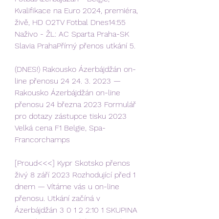
Kvalifikace na Euro 2024, premiéra, 
živě, HD O2TV Fotbal Dnes14:55 
Naživo - ŽL: AC Sparta Praha-SK 
Slavia PrahaPřímý přenos utkání 5.
(DNES!) Rakousko Ázerbájdžán on-
line přenosu 24 24. 3. 2023 — 
Rakousko Ázerbájdžán on-line 
přenosu 24 března 2023 Formulář 
pro dotazy zástupce tisku 2023 
Velká cena F1 Belgie, Spa-
Francorchamps
[Proud<<<] Kypr Skotsko přenos 
živý 8 září 2023 Rozhodující před 1 
dnem — Vítáme vás u on-line 
přenosu. Utkání začíná v 
Ázerbájdžán 3 0 1 2 2:10 1 SKUPINA 