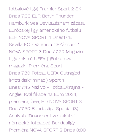
fotbalové ligy) Premier Sport 2 SK 
Dnes17:00 ELF: Berlin Thunder-
Hamburk Sea DevilsZáznam zápasu 
Európskej ligy amerického futbalu 
ELF NOVA SPORT 4 Dnes17:15 
Sevilla FC - Valencia CFZáznam 1. 
NOVA SPORT 3 Dnes17:20 Magazín 
Ligy mistrů UEFA (1)Fotbalový 
magazín, Premiéra. Sport 1 
Dnes17:30 Fotbal, UEFA Outraged 
(Proti diskriminaci) Sport 1 
Dnes17:45 Naživo - FotbalUkrajina - 
Anglie, Kvalifikace na Euro 2024, 
premiéra, živě, HD NOVA SPORT 3 
Dnes17:50 Bundesliga Special (3) - 
Analysis IDokument ze zákulisí 
německé fotbalové Bundesligy, 
Premiéra NOVA SPORT 2 Dnes18:00 