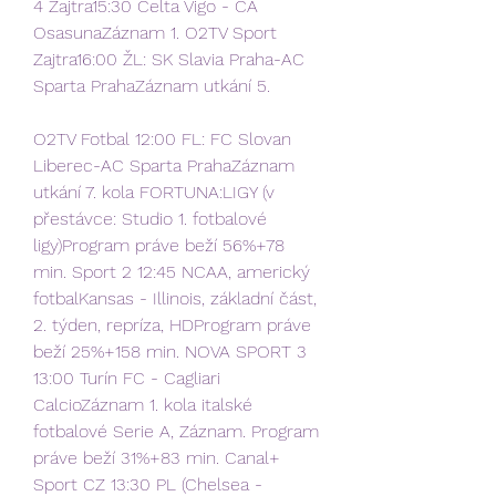
4 Zajtra15:30 Celta Vigo - CA 
OsasunaZáznam 1. O2TV Sport 
Zajtra16:00 ŽL: SK Slavia Praha-AC 
Sparta PrahaZáznam utkání 5.
O2TV Fotbal 12:00 FL: FC Slovan 
Liberec-AC Sparta PrahaZáznam 
utkání 7. kola FORTUNA:LIGY (v 
přestávce: Studio 1. fotbalové 
ligy)Program práve beží 56%+78 
min. Sport 2 12:45 NCAA, americký 
fotbalKansas - Illinois, základní část, 
2. týden, repríza, HDProgram práve 
beží 25%+158 min. NOVA SPORT 3 
13:00 Turín FC - Cagliari 
CalcioZáznam 1. kola italské 
fotbalové Serie A, Záznam. Program 
práve beží 31%+83 min. Canal+ 
Sport CZ 13:30 PL (Chelsea - 