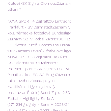
Králové-SK Sigma OlomoucZáznam 
utkání 7.
NOVA SPORT 4 Zajtra11:00 Eintracht 
Frankfurt - SV DarmstadtZáznam 1. 
kola německé fotbalové Bundesligy, 
Záznam O2TV Fotbal Zajtra11:00 FL: 
FC Viktoria Plzeň-Bohemians Praha 
1905Záznam utkání 7. fotbalové ligy) 
NOVA SPORT 3 Zajtra11:10 AS Řím - 
US Salernitana 1919Záznam 1. 
Premier Sport 2 SK Zajtra12:00 LM: 
Panathinaikos FC-SC BragaZáznam 
futbalového zápasu play-off 
kvalifikácie Ligy majstrov (v 
prestávke: Štúdio) Šport Zajtra12:30 
Futbal - Highlighty Serie A 
(27/42)Highlighty - Serie A 2023/24 
(3. kolo) (Taliansko 2023) (Repríza) 