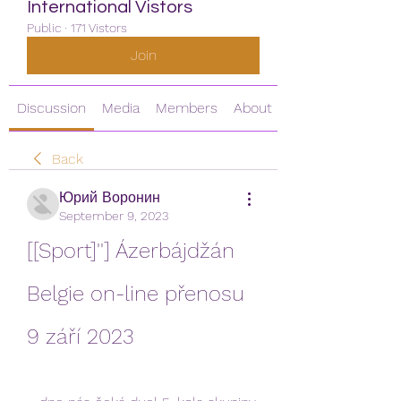
International Vistors
Public
·
171 Vistors
Join
Discussion
Media
Members
About
Back
Юрий Воронин
September 9, 2023
[[Sport]''] Ázerbájdžán 
Belgie on-line přenosu 
9 září 2023