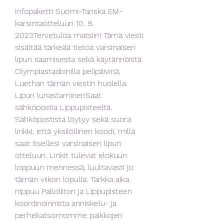
Infopaketti Suomi-Tanska EM-
karsintaotteluun 10. 9. 
2023Tervetuloa matsiin! Tämä viesti 
sisältää tärkeää tietoa varsinaisen 
lipun saamisesta sekä käytännöistä 
Olympiastadionilla pelipäivinä. 
Luethan tämän viestin huolella. 
Lipun lunastaminenSaat 
sähköpostia Lippupisteeltä. 
Sähköpostista löytyy sekä suora 
linkki, että yksilöllinen koodi, millä 
saat itsellesi varsinaisen lipun 
otteluun. Linkit tulevat elokuun 
loppuun mennessä, luultavasti jo 
tämän viikon lopulla. Tarkka aika 
riippuu Palloliiton ja Lippupisteen 
koordinoinnista anniskelu- ja 
perhekatsomomme paikkojen 