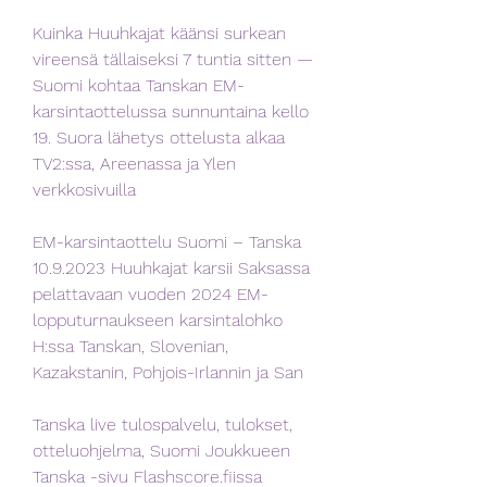
Kuinka Huuhkajat käänsi surkean 
vireensä tällaiseksi 7 tuntia sitten — 
Suomi kohtaa Tanskan EM-
karsintaottelussa sunnuntaina kello 
19. Suora lähetys ottelusta alkaa 
TV2:ssa, Areenassa ja Ylen 
verkkosivuilla
EM-karsintaottelu Suomi – Tanska 
10.9.2023 Huuhkajat karsii Saksassa 
pelattavaan vuoden 2024 EM-
lopputurnaukseen karsintalohko 
H:ssa Tanskan, Slovenian, 
Kazakstanin, Pohjois-Irlannin ja San
Tanska live tulospalvelu, tulokset, 
otteluohjelma, Suomi Joukkueen 
Tanska -sivu Flashscore.fiissa 