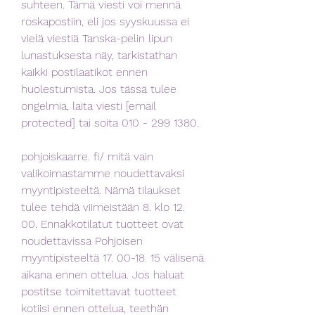
suhteen. Tämä viesti voi mennä 
roskapostiin, eli jos syyskuussa ei 
vielä viestiä Tanska-pelin lipun 
lunastuksesta näy, tarkistathan 
kaikki postilaatikot ennen 
huolestumista. Jos tässä tulee 
ongelmia, laita viesti [email 
protected] tai soita 010 - 299 1380.
pohjoiskaarre. fi/ mitä vain 
valikoimastamme noudettavaksi 
myyntipisteeltä. Nämä tilaukset 
tulee tehdä viimeistään 8. klo 12. 
00. Ennakkotilatut tuotteet ovat 
noudettavissa Pohjoisen 
myyntipisteeltä 17. 00-18. 15 välisenä 
aikana ennen ottelua. Jos haluat 
postitse toimitettavat tuotteet 
kotiisi ennen ottelua, teethän 