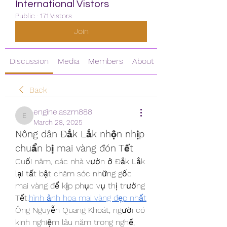
International Vistors
Public
·
171 Vistors
Join
Discussion
Media
Members
About
Back
engine.aszm888
engine.aszm888
March 28, 2025
Nông dân Đắk Lắk nhộn nhịp 
chuẩn bị mai vàng đón Tết
Cuối năm, các nhà vườn ở Đắk Lắk 
lại tất bật chăm sóc những gốc 
mai vàng để kịp phục vụ thị trường 
Tết.
hình ảnh hoa mai vàng đẹp nhất
Ông Nguyễn Quang Khoát, người có 
kinh nghiệm lâu năm trong nghề, 