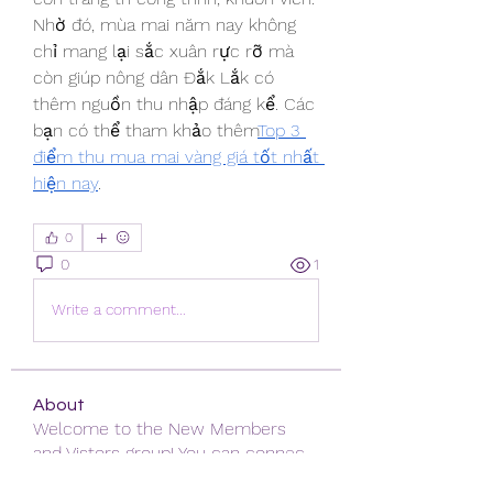
Nhờ đó, mùa mai năm nay không 
chỉ mang lại sắc xuân rực rỡ mà 
còn giúp nông dân Đắk Lắk có 
thêm nguồn thu nhập đáng kể. Các 
bạn có thể tham khảo thêm
Top 3 
điểm thu mua mai vàng giá tốt nhất 
hiện nay
.
0
0
1
Write a comment...
About
Welcome to the New Members
and Vistors group! You can connec
...
Read more