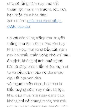
chia sẻ rằng năm nay thời tiết 
thuận lợi, mai sinh trưởng tốt, hứa 
hẹn một mùa hoa đẹp.
Xem thêm: 
phôi mai vàng sống 
được bao lâu
So với các vùng trồng mai truyền 
thống như Bình Định, Phú Yên hay 
Khánh Hòa, mai vàng Đắk Lắk năm 
nay có nhiều triển vọng nhờ khí hậu 
ổn định, không bị ảnh hưởng bởi 
bão lũ. Cây phát triển khỏe, nụ mai 
to và đều, đảm bảo nở đúng vào 
dịp Tết Nguyên đán.
Với người miền Nam, hoa mai là 
biểu tượng của may mắn, tài lộc. 
Nhu cầu mua mai ngày càng cao, 
không chỉ để chưng trong nhà mà 
còn trang trí công trình, khuôn viên. 