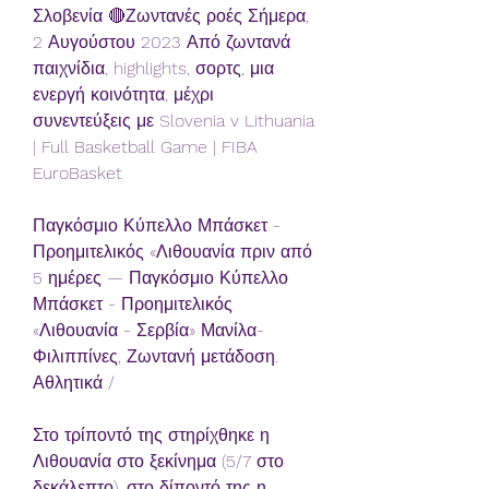
Σλοβενία 🔴Ζωντανές ροές Σήμερα, 
2 Αυγούστου 2023 Από ζωντανά 
παιχνίδια, highlights, σορτς, μια 
ενεργή κοινότητα, μέχρι 
συνεντεύξεις με Slovenia v Lithuania 
| Full Basketball Game | FIBA 
EuroBasket
Παγκόσμιο Κύπελλο Μπάσκετ - 
Προημιτελικός «Λιθουανία πριν από 
5 ημέρες — Παγκόσμιο Κύπελλο 
Μπάσκετ - Προημιτελικός 
«Λιθουανία - Σερβία» Μανίλα-
Φιλιππίνες, Ζωντανή μετάδοση. 
Αθλητικά /
Στο τρίποντό της στηρίχθηκε η 
Λιθουανία στο ξεκίνημα (5/7 στο 
δεκάλεπτο), στο δίποντό της η 