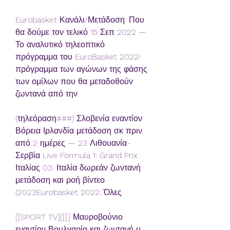
Eurobasket Κανάλι/Μετάδοση: Που 
θα δούμε τον τελικό 15 Σεπ 2022 — 
Το αναλυτικό τηλεοπτικό 
πρόγραμμα του EuroBasket 2022! 
πρόγραμμα των αγώνων της φάσης 
των ομίλων που θα μεταδοθούν 
ζωντανά από την
(τηλεόραση###) Σλοβενία εναντίον 
Βόρεια Ιρλανδία μετάδοση σκ πριν 
από 2 ημέρες — 23 Λιθουανία-
Σερβία Live Formula 1: Grand Prix 
Ιταλίας 03. Ιταλία δωρεάν ζωντανή 
μετάδοση και ροή βίντεο 
(2023Eurobasket 2022: Όλες
[[SPORT TV][[[] Μαυροβούνιο 
εναντίον Βουλγαρία και ζωντανή μ 