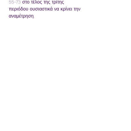
55-73 στο τέλος της τρίτης 
περιόδου ουσιαστικά να κρίνει την 
αναμέτρηση.
Μεγαλειώδης παράσταση από τη 
Σερβία, που σμπαράλιασε τη 
Λιθουανία και προκρίθηκε στα 
ημιτελικά του MundoBasket 
2023Τεράστια εμφάνιση από τη 
Σερβία, που διέλυσε τη Λιθουανία 
(87-68) και προκρίθηκε στα 
ημιτελικά του Παγκοσμίου 
Κυπέλλου 2023. Μπογκντάνοβιτς, 
Γιόβιτς, Μιλουτίνοβ, Πετρούσεβ οι 
τέσσερις που ξεχώρισαν, άδειασε 
από ενέργεια στο ματς με τις ΗΠΑ η 
Lietuva. Τους Αμερικανούς 
περίμεναν ότι θα αντιμετωπίσουν, 
τους Λιθουανούς βρήκαν μπροστά 