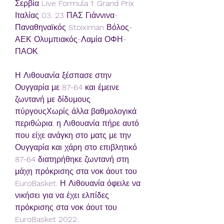
Σερβία Live Formula 1: Grand Prix 
Ιταλίας 03. 23 ΠΑΣ Γιάννινα-
Παναθηναϊκός Stoiximan Βόλος-
ΑΕΚ Ολυμπιακός-Λαμία ΟΦΗ-
ΠΑΟΚ
Η Λιθουανία ξέσπασε στην 
Ουγγαρία με 87-64 και έμεινε 
ζωντανή με δίδυμους 
πύργουςΧωρίς άλλα βαθμολογικά 
περιθώρια, η Λιθουανία πήρε αυτό 
που είχε ανάγκη στο ματς με την 
Ουγγαρία και χάρη στο επιβλητικό 
87-64 διατηρήθηκε ζωντανή στη 
μάχη πρόκρισης στα νοκ άουτ του 
EuroBasket. Η Λιθουανία όφειλε να 
νικήσει για να έχει ελπίδες 
πρόκρισης στα νοκ άουτ του 
EuroBasket 2022.